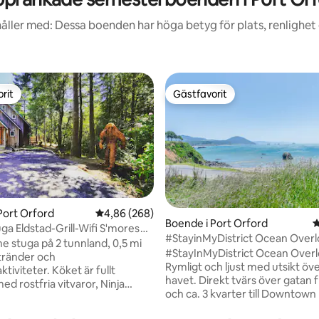
åller med: Dessa boenden har höga betyg för plats, renlighet
rit
Gästfavorit
rit
Gästfavorit
Port Orford
4,86 av 5 i genomsnittligt betyg, 268 omdöm
4,86 (268)
Boende i Port Orford
4
ga Eldstad-Grill-Wifi S'mores
#StayinMyDistrict Ocean Over
igt betyg, 998 omdömen
ne stuga på 2 tunnland, 0,5 mi
#StayInMyDistrict Ocean Overl
 stränder och
Rymligt och ljust med utsikt över
iviteter. Köket är fullt
havet. Direkt tvärs över gatan 
ed rostfria vitvaror, Ninja
och ca. 3 kvarter till Downtown
skmaskin. Bänkskivor i
Orford. Gå till kaffe, mat och s
 handfat i lantligt hus.