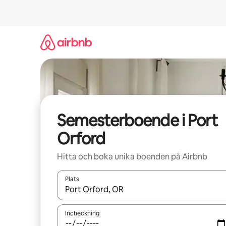
Hoppa
till
innehåll
Semesterboende i Port
Orford
Hitta och boka unika boenden på Airbnb
Plats
När resultaten är tillgängliga kan du navigera me
Incheckning