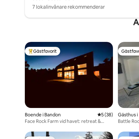
7 lokalinvånare rekommenderar
A
Gästfavorit
Gästfavo
Populär gästfavorit
Gästfavo
Boende i Bandon
5 av 5 i genomsnit
5 (38)
Gästhus i
Face Rock Farm vid havet: retreat &
Battle Ro
recharge