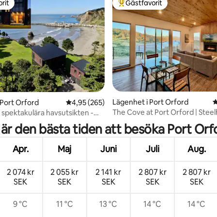
rit
Gästfavorit
rit
Populär gästfavorit
ligt betyg, 109 omdömen
Lägenhet i Port Orford
4
 Port Orford
4,95 av 5 i genomsnittligt betyg, 265 omdöm
4,95 (265)
The Cove at Port Orford | Steel
spektakulära havsutsikten -
st Lower
 är den bästa tiden att besöka Port Orf
Apr.
Maj
Juni
Juli
Aug.
2 074 kr
2 055 kr
2 141 kr
2 807 kr
2 807 kr
SEK
SEK
SEK
SEK
SEK
9 °C
11 °C
13 °C
14 °C
14 °C