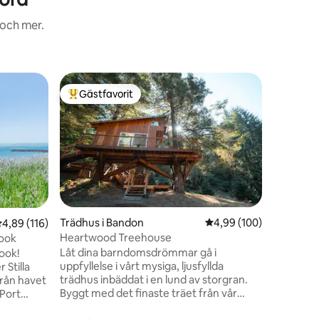
 och mer.
Minihus i
Gästfavorit
Gästf
Populär gästfavorit
Populär
The Ench
Enchanted
undangömt
med höga
och vild
fantasti
handgjor
omgivnin
glamoris
en
Trädhus i Bandon
4,99 av 5 i genomsnitt
4,99 (100)
,89 av 5 i genomsnittligt betyg, 116 omdömen
4,89 (116)
upplevel
Heartwood Treehouse
look
glömma! 
Låt dina barndomsdrömmar gå i
ook!
eget priv
uppfyllelse i vårt mysiga, ljusfyllda
 Stilla
möjliggö
trädhus inbäddat i en lund av storgran.
från havet
nedsänkni
Byggt med det finaste träet från vår
 Port
hektar s
hållbara skog, kommer du säkert att
hopping.