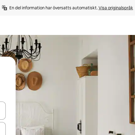
En del information har översatts automatiskt. 
Visa originalspråk
d upp- och nedåtpilarna eller utforska genom att trycka eller svepa.