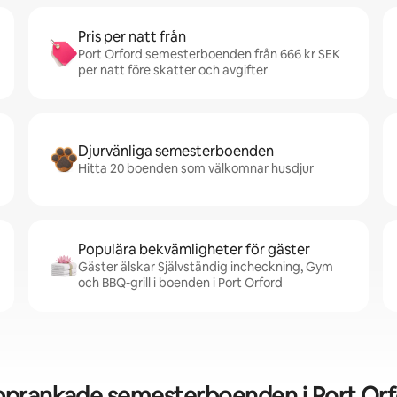
Pris per natt från
Port Orford semesterboenden från 666 kr SEK
per natt före skatter och avgifter
Djurvänliga semesterboenden
Hitta 20 boenden som välkomnar husdjur
Populära bekvämligheter för gäster
Gäster älskar Självständig incheckning, Gym
och BBQ-grill i boenden i Port Orford
prankade semesterboenden i Port Or