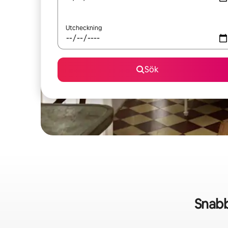
Utcheckning
Sök
Snabb