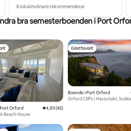
6 lokalinvånare rekommenderar
ndra bra semesterboenden i Port Orfo
rit
Gästfavorit
rit
Gästfavorit
Boende i Port Orford
Orford Cliffs | Havsutsikt, bubb
gym
tligt betyg, 38 omdömen
 Port Orford
4,93 av 5 i genomsnittligt betyg, 45 omdöm
4,93 (45)
ck Beach House