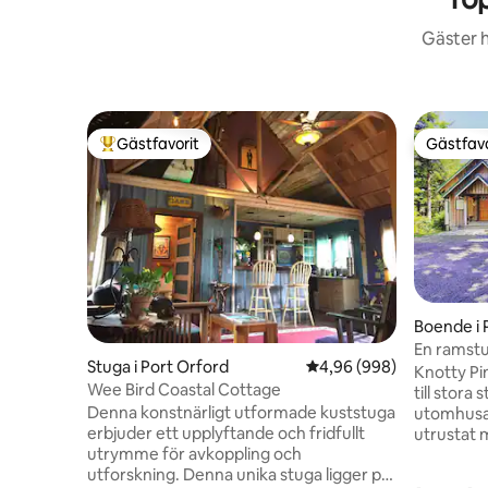
Gäster h
Gästfavorit
Gästfavo
Populär gästfavorit
Gästfavo
Boende i 
En ramstu
Stuga i Port Orford
4,96 av 5 i genomsnittl
4,96 (998)
Kit!
Knotty Pi
Wee Bird Coastal Cottage
till stora
Denna konstnärligt utformade kuststuga
utomhusakt
erbjuder ett upplyftande och fridfullt
utrustat m
utrymme för avkoppling och
blender och di
utforskning. Denna unika stuga ligger på
granit och