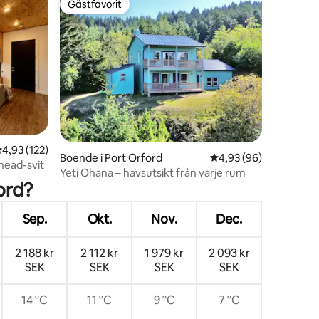
Gästfavorit
Gästfavorit
,93 av 5 i genomsnittligt betyg, 122 omdömen
4,93 (122)
en
Boende i Port Orford
4,93 av 5 i genomsnit
4,93 (96)
head-svit
Yeti Ohana – havsutsikt från varje rum
ord?
Sep.
Okt.
Nov.
Dec.
2 188 kr
2 112 kr
1 979 kr
2 093 kr
SEK
SEK
SEK
SEK
14 °C
11 °C
9 °C
7 °C