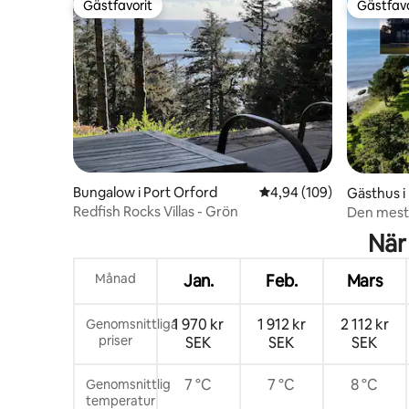
Gästfavorit
Gästfavo
Gästfavorit
Gästfavo
Bungalow i Port Orford
4,94 av 5 i genomsnitt
4,94 (109)
Gästhus i
Redfish Rocks Villas - Grön
Den mest 
Studio Ea
När
Månad
Jan.
Feb.
Mars
1 970 kr
1 912 kr
2 112 kr
Genomsnittliga
priser
SEK
SEK
SEK
7 °C
7 °C
8 °C
Genomsnittlig
temperatur