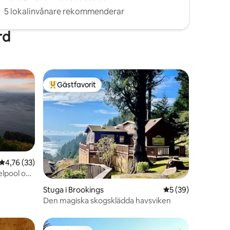
5 lokalinvånare rekommenderar
rd
Gästfavorit
Populär gästfavorit
4,76 av 5 i genomsnittligt betyg, 33 omdömen
4,76 (33)
elpool och
en
Stuga i Brookings
5 av 5 i genomsnit
5 (39)
Den magiska skogsklädda havsviken