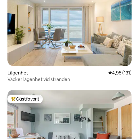
Lägenhet
4,95 av 5 i ge
4,95 (131)
Vacker lägenhet vid stranden
Gästfavorit
Populär gästfavorit