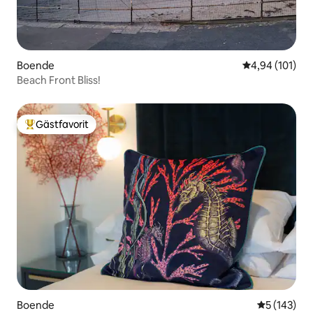
Boende
4,94 av 5 i ge
4,94 (101)
Beach Front Bliss!
Gästfavorit
Populär gästfavorit
Boende
5 av 5 i ge
5 (143)