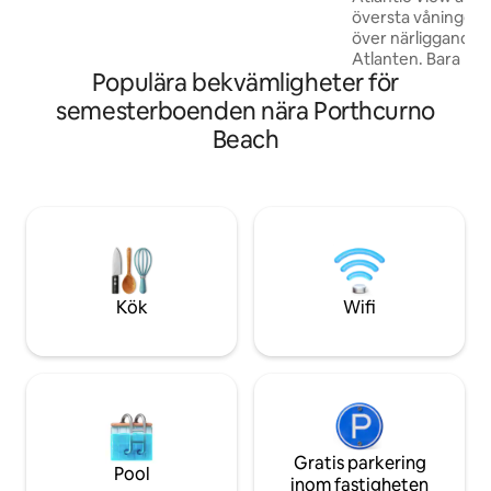
grillplats. Tyvärr inga husdjur. Min 4
översta våningen 
nätters vistelse utanför högsäsong — 7
över närliggande 
dagar juli till sept/jul/nyår
Atlanten. Bara nå
Populära bekvämligheter för
promenad till en a
spektakulära strä
semesterboenden nära Porthcurno
Beach, The Minack
Beach
klippan) och Port
fantastiska South 
några minuter frå
Nyrenoverade Atlan
behöver för en se
för familj och vän
året. Parkering för 
välkomna
Kök
Wifi
Gratis parkering
Pool
inom fastigheten