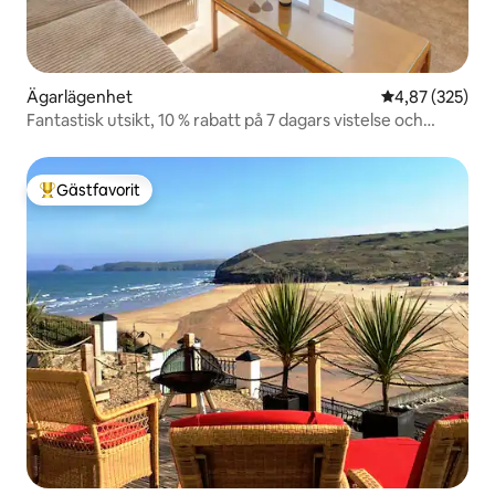
Ägarlägenhet
4,87 av 5 i ge
4,87 (325)
Fantastisk utsikt, 10 % rabatt på 7 dagars vistelse och
gratis parkering
Gästfavorit
Populär gästfavorit