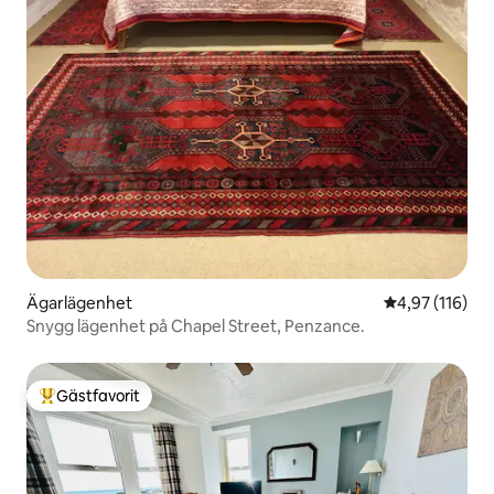
Ägarlägenhet
4,97 av 5 i ge
4,97 (116)
Snygg lägenhet på Chapel Street, Penzance.
Gästfavorit
Populär gästfavorit