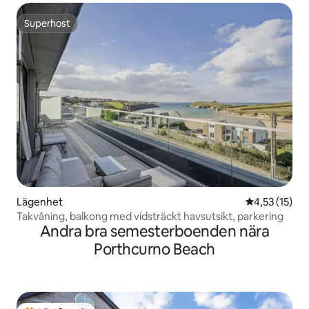
Superhost
Superhost
Lägenhet
4,53 av 5 i g
4,53 (15)
Takvåning, balkong med vidsträckt havsutsikt, parkering
Andra bra semesterboenden nära
Porthcurno Beach