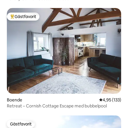
Gästfavorit
Populär gästfavorit
Boende
4,95 av 5 i ge
4,95 (133)
Retreat – Cornish Cottage Escape med bubbelpool
Gästfavorit
Gästfavorit