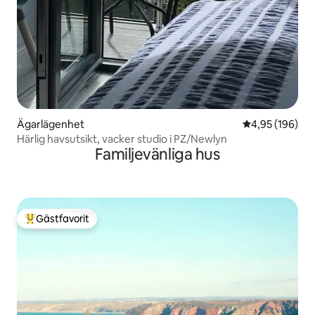
Ägarlägenhet
4,95 av 5 i ge
4,95 (196)
Härlig havsutsikt, vacker studio i PZ/Newlyn
Familjevänliga hus
Gästfavorit
Populär gästfavorit