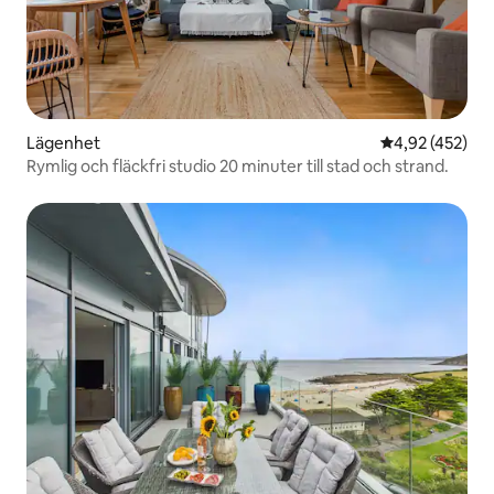
Lägenhet
4,92 av 5 i ge
4,92 (452)
Rymlig och fläckfri studio 20 minuter till stad och strand.