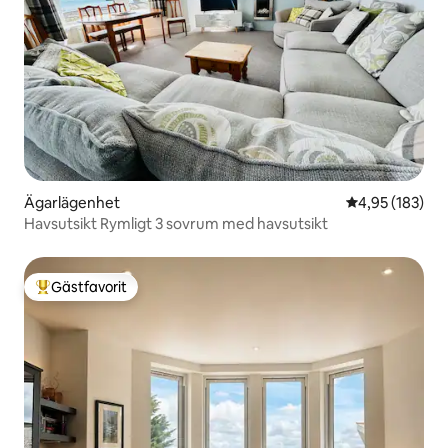
Ägarlägenhet
4,95 av 5 i ge
4,95 (183)
Havsutsikt Rymligt 3 sovrum med havsutsikt
Gästfavorit
Populär gästfavorit