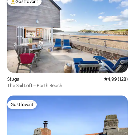
Gästfavorit
Populär gästfavorit
Stuga
4,99 av 5 i ge
4,99 (128)
The Sail Loft – Porth Beach
Gästfavorit
Gästfavorit