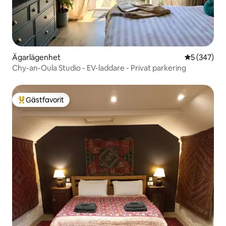
Ägarlägenhet
5 av 5 i ge
5 (347)
Chy-an-Oula Studio - EV-laddare - Privat parkering
Gästfavorit
Populär gästfavorit