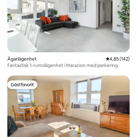
Ägarlägenhet
4,85 av 5 i ge
4,85 (142)
Fantastisk 1-rumslägenhet i Marazion med parkering
Gästfavorit
Gästfavorit