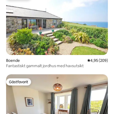
Boende
4,95 av 5 i ge
4,95 (209)
Fantastiskt gammalt jordhus med havsutsikt
Gästfavorit
Gästfavorit