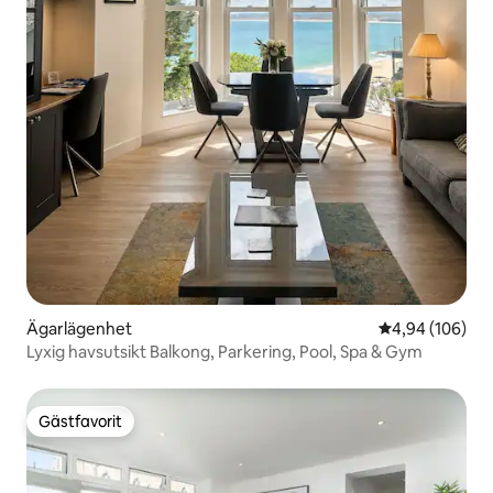
Ägarlägenhet
4,94 av 5 i ge
4,94 (106)
Lyxig havsutsikt Balkong, Parkering, Pool, Spa & Gym
Gästfavorit
Gästfavorit