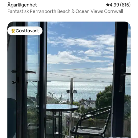
Ägarlägenhet
4,99 av 5 i ge
4,99 (616)
Fantastisk Perranporth Beach & Ocean Views Cornwall
Gästfavorit
Populär gästfavorit