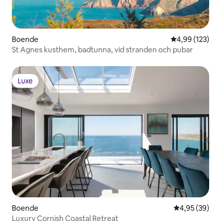
Boende
4,99 av 5 i ge
4,99 (123)
St Agnes kusthem, badtunna, vid stranden och pubar
Luxe
Luxe
Boende
4,95 av 5 i g
4,95 (39)
Luxury Cornish Coastal Retreat