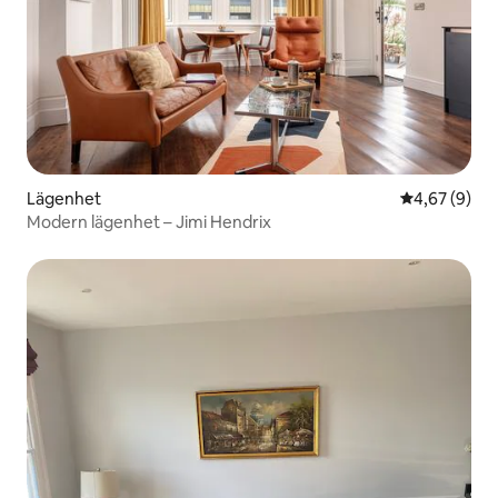
Lägenhet
4,67 av 5 i 
4,67 (9)
Modern lägenhet – Jimi Hendrix