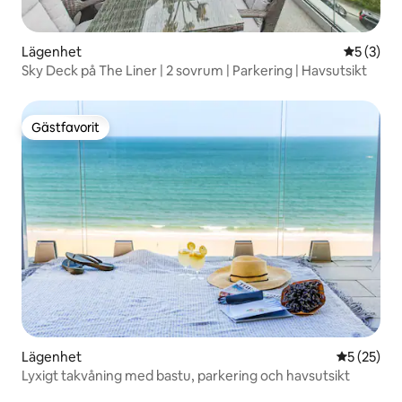
Lägenhet
5 av 5 i 
5 (3)
Sky Deck på The Liner | 2 sovrum | Parkering | Havsutsikt
Gästfavorit
Gästfavorit
Lägenhet
5 av 5 i g
5 (25)
Lyxigt takvåning med bastu, parkering och havsutsikt