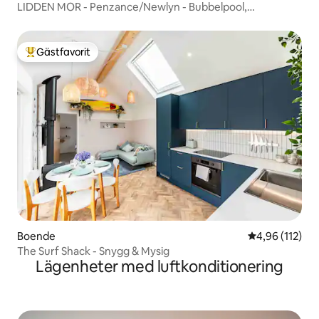
LIDDEN MOR - Penzance/Newlyn - Bubbelpool,
elbilsladdare
Gästfavorit
Populär gästfavorit
Boende
4,96 av 5 i ge
4,96 (112)
The Surf Shack - Snygg & Mysig
Lägenheter med luftkonditionering