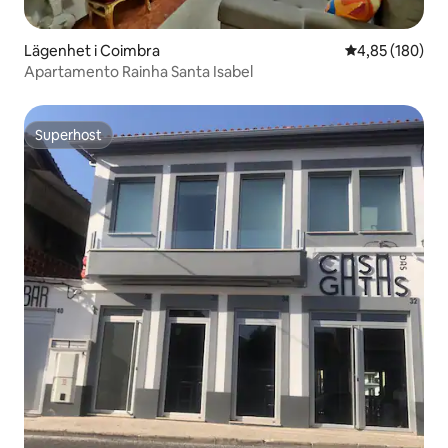
Lägenhet i Coimbra
4,85 av 5 i ge
4,85 (180)
Apartamento Rainha Santa Isabel
Superhost
Superhost