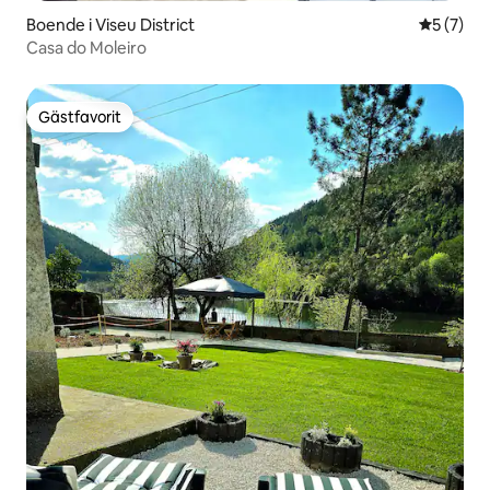
Boende i Viseu District
5 av 5 i 
5 (7)
Casa do Moleiro
Gästfavorit
Gästfavorit