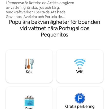
utsikt över floden
I Penacova är Roteiro do Artista omgiven
altanen/yogautry
av vatten, grönska, ljus och färg.
Jurten ligger i ett
Vindkraftverken i Serra da Atalhada,
trädgårdsutrymme
Gavinhos, Aveleira och Portela de
omgiven av impon
Populära bekvämligheter för boenden
Oliveira, Fornos de Casal de Santo
och vinrankor.
Amaro, Penedos de Carvoeira, Penedo
vid vattnet nära Portugal dos
do Castro och Livraria do Mondego är
Pequenitos
särskilt anmärkningsvärda. Från
utsiktspunkten Emídio da Silva till
flodstranden Reconquinho finns det
unika landskap. För en autentisk vistelse
erbjuder AL Penedo da Cheira den
perfekta utgångspunkten för att
utforska området. Besök även José
Fontes konstateljé.
Kök
Wifi
Gratis parkering
Pool