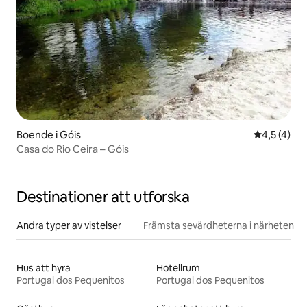
Boende i Góis
4,5 av 5 i
4,5 (4)
Casa do Rio Ceira – Góis
Destinationer att utforska
Andra typer av vistelser
Främsta sevärdheterna i närheten
Hus att hyra
Hotellrum
Portugal dos Pequenitos
Portugal dos Pequenitos