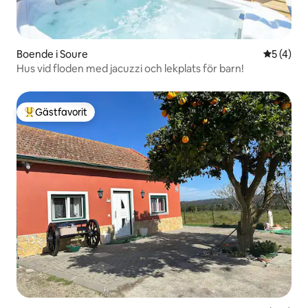
Boende i Soure
5 av 5 i 
5 (4)
Hus vid floden med jacuzzi och lekplats för barn!
Gästfavorit
Populär gästfavorit