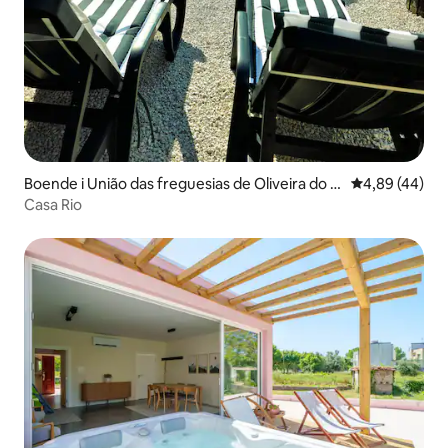
Boende i União das freguesias de Oliveira do M
4,89 av 5 i g
4,89 (44)
ondego e Travanca do Mondego
Casa Rio