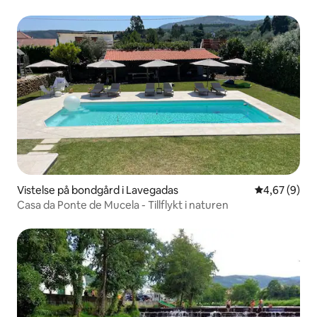
Vistelse på bondgård i Lavegadas
4,67 av 5 i 
4,67 (9)
Casa da Ponte de Mucela - Tillflykt i naturen