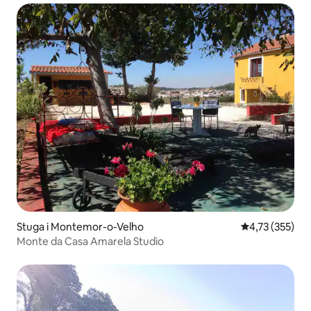
Stuga i Montemor-o-Velho
4,73 av 5 i ge
4,73 (355)
Monte da Casa Amarela Studio