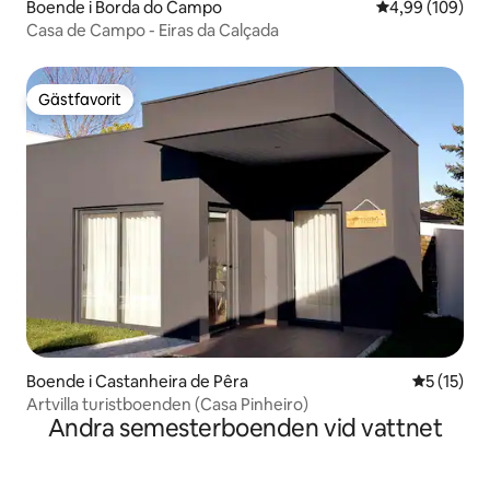
Boende i Borda do Campo
4,99 av 5 i ge
4,99 (109)
Casa de Campo - Eiras da Calçada
Gästfavorit
Gästfavorit
Boende i Castanheira de Pêra
5 av 5 i g
5 (15)
Artvilla turistboenden (Casa Pinheiro)
Andra semesterboenden vid vattnet