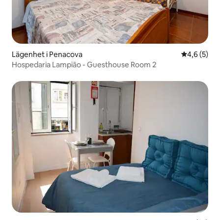
Lägenhet i Penacova
4,6 av 5 i 
4,6 (5)
Hospedaria Lampião - Guesthouse Room 2