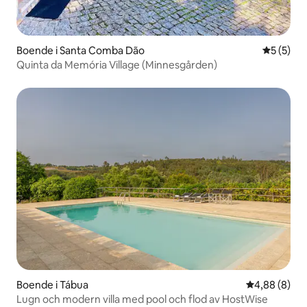
Boende i Santa Comba Dão
5 av 5 i 
5 (5)
Quinta da Memória Village (Minnesgården)
Boende i Tábua
4,88 av 5 i 
4,88 (8)
Lugn och modern villa med pool och flod av HostWise