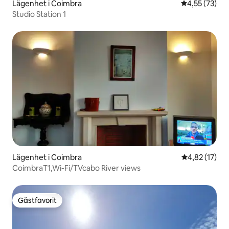
Lägenhet i Coimbra
4,55 av 5 i g
4,55 (73)
Studio Station 1
Lägenhet i Coimbra
4,82 av 5 i g
4,82 (17)
CoimbraT1,Wi-Fi/TVcabo River views
Gästfavorit
Gästfavorit