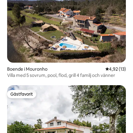
Boende i Mouronho
4,92 av 5 i g
4,92 (13)
Villa med 5 sovrum, pool, flod, grill 4 familj och vänner
Gästfavorit
Gästfavorit