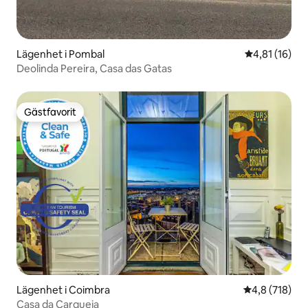
Lägenhet i Pombal
4,81 av 5 i g
4,81 (16)
Deolinda Pereira, Casa das Gatas
Gästfavorit
Gästfavorit
Lägenhet i Coimbra
4,8 av 5 i ge
4,8 (718)
Casa da Carqueja