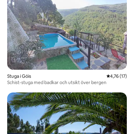
Stuga i Góis
4,76 av 5 i g
4,76 (17)
Schist-stuga med badkar och utsikt över bergen