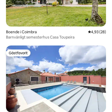
Boende i Coimbra
4,93 av 5 i g
4,93 (28)
Barnvänligt semesterhus Casa Toupeira
Gästfavorit
Gästfavorit