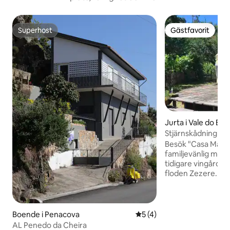
Superhost
Gästfavorit
Superhost
Gästfavorit
Jurta i Vale do Ba
gao grande
Stjärnskådning Yu
elnätet & vedspis
Besök "Casa Matilde
familjevänlig miljö
tidigare vingård o
floden Zezere. Upp
elnätet med bekvä
modernt boende ta
Detta ljus och luf
med ett marockan
Boende i Penacova
5 av 5 i genomsnittligt b
5 (4)
mycket mysigt och
AL Penedo da Cheira