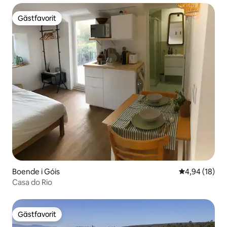
Gästfavorit
Gästfavorit
Boende i Góis
4,94 av 5 i g
4,94 (18)
Casa do Rio
Gästfavorit
Gästfavorit