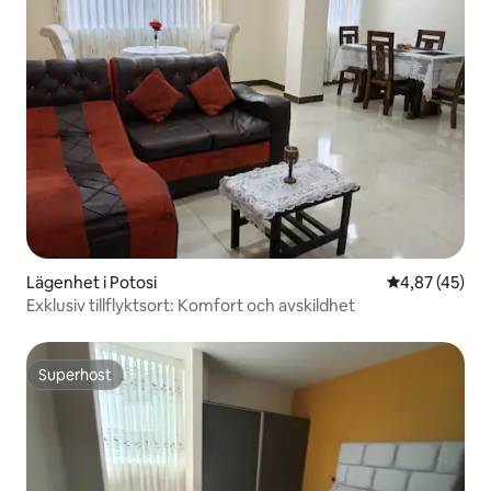
Lägenhet i Potosi
4,87 av 5 i g
4,87 (45)
Exklusiv tillflyktsort: Komfort och avskildhet
Superhost
Superhost