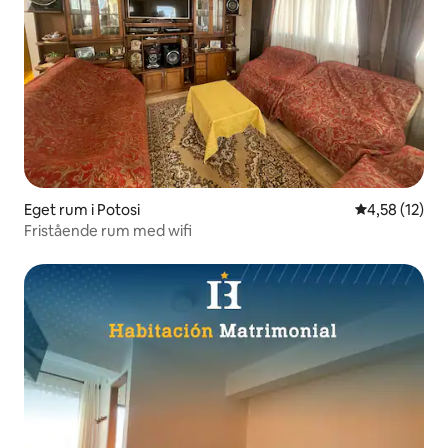
Eget rum i Potosi
4,58 av 5 i g
4,58 (12)
Fristående rum med wifi