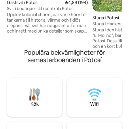
Gästsvit i Potosi
4,89 av 5 i genomsnittligt bety
4,89 (194)
Svit i boutique-stil i centrala Potosí
Upplev kolonial charm, där varje hörn för
Stuga i Potosi
tankarna till historia, värme och tidlös
Stuga i Hacienda "E
elegans. Vår svit har noggrant utformats
Stuga i den histori
och inrett med unika detaljer som skapar
"El Molino", bara 
en speciell, intim och omslutande
Potosi. Dess tillgå
atmosfär. Njut av ett exklusivt eget
och en kort kuller
badrum med varmvatten dygnet runt,
Populära bekvämligheter för
idealisk för turist
ett utrustat kök och en gasvärmare för
sovrum, 2 privata
kalla dagar. Vi ligger i ett livligt område,
semesterboenden i Potosí
badrum. Äta service
så på helgerna kan det förekomma
te/mellanmål och 
evenemang i närheten, med musik och
Vistelsen inklude
hörbart oväsen på kvällen.
Hacienda "El Molin
utforska dess hist
Kök
Wifi