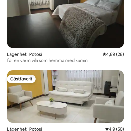
Lägenhet i Potosi
4,89 av 5 i g
4,89 (28)
för en varm vila som hemma med kamin
Gästfavorit
Gästfavorit
Lägenhet i Potosi
4,9 av 5 i g
4,9 (50)