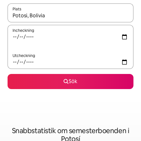
Plats
När resultaten är tillgängliga kan du navigera med upp- och ned
Incheckning
Utcheckning
Sök
Snabbstatistik om semesterboenden i
Potosí