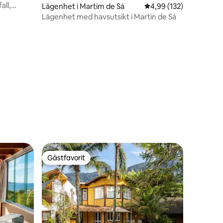
all,
Lägenhet i Martim de Sá
4,99 av 5 i genomsnitt
4,99 (132)
Lägenhet med havsutsikt i Martin de Sá
Gästfavorit
Gästfavorit