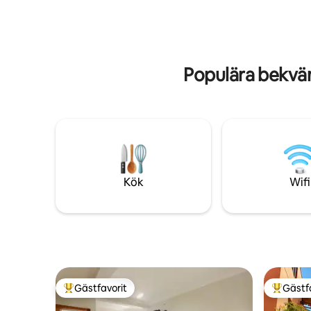
integritet, är nedsänkt i Atlantskog men
Blå lagun
med enkel tillgång via motorväg. Total
till en s
säkerhet med fjärrövervakning. Unikt,
närbutiker
lugnt ställe, med massor av stil och
centrala 
komfort. Betala i sex räntefria
från Ilha 
Populära bekväm
delbetalningar
Kök
Wifi
Gästfavorit
Gästf
Populär gästfavorit
Populär 