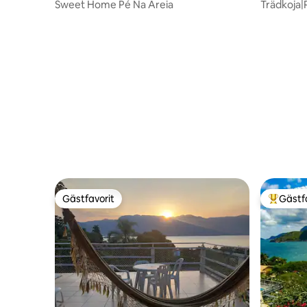
Sweet Home Pé Na Areia
Trädkoja|P
Gästfavorit
Gästf
Gästfavorit
Populär 