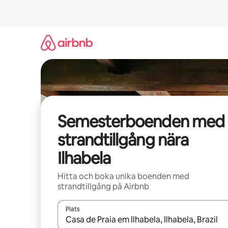
Hoppa
till
innehåll
Semesterboenden med
strandtillgång nära
Ilhabela
Hitta och boka unika boenden med
strandtillgång på Airbnb
Plats
När resultaten är tillgängliga kan du navigera me