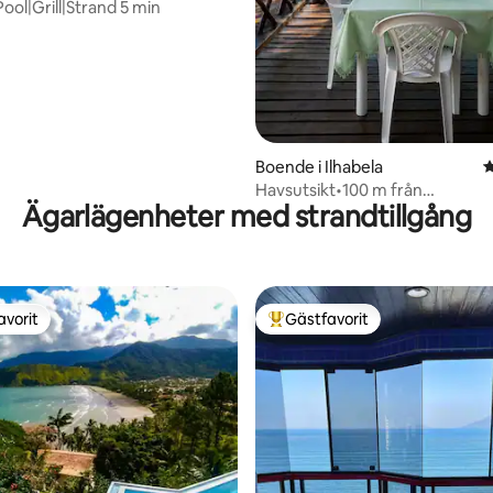
ool|Grill|Strand 5 min
Boende i Ilhabela
4
Havsutsikt•100 m från
Ägarlägenheter med strandtillgång
stranden•AC•Grill•10 personer
avorit
Gästfavorit
gästfavorit
Populär gästfavorit