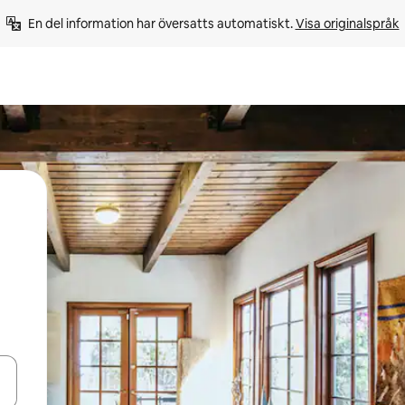
En del information har översatts automatiskt. 
Visa originalspråk
d upp- och nedåtpilarna eller utforska genom att trycka eller svepa.