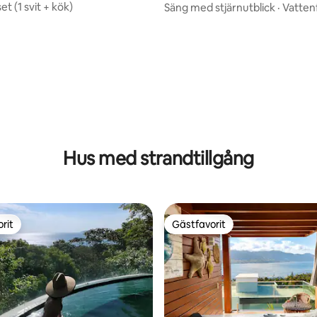
t (1 svit + kök)
Säng med stjärnutblick · Vattenf
rutschkana och lyx
ligt betyg, 206 omdömen
Hus med strandtillgång
rit
Gästfavorit
rit
Gästfavorit