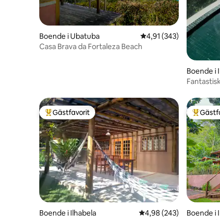
Boende i Ubatuba
4,91 av 5 i genomsnitt
4,91 (343)
Casa Brava da Fortaleza Beach
Boende i 
Fantastis
Gästfavorit
Gästf
Populär gästfavorit
Populär 
Boende i Ilhabela
4,98 av 5 i genomsnitt
4,98 (243)
Boende i 