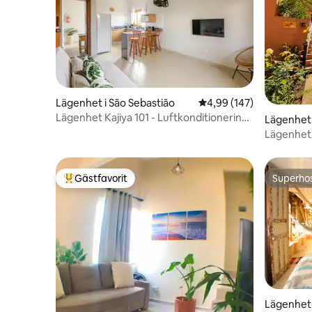
Lägenhet i São Sebastião
4,99 av 5 i genomsnitt
4,99 (147)
Lägenhet Kajiya 101 - Luftkonditionering
Lägenhet 
och garage i centrum
Lägenhet
Gästfavorit
Superho
Populär gästfavorit
Superho
Lägenhet 