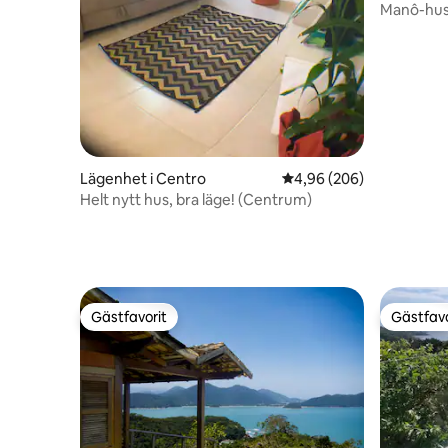
Manô-huse
Lägenhet i Centro
4,96 av 5 i genomsnitt
4,96 (206)
Helt nytt hus, bra läge! (Centrum)
Gästfavorit
Gästfavo
Gästfavorit
Gästfavo