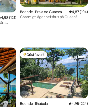
Boende i Praia do Guaeca
4,87 av 5 i genomsnitt
4,87 (104)
Charmigt lägenhetshus på Guaecá
,98 av 5 i genomsnittligt betyg, 121 omdömen
4,98 (121)
Beach!
nära
en
Gästfavorit
Populär gästfavorit
en
Boende i Ilhabela
4,95 av 5 i genomsnitt
4,95 (224)