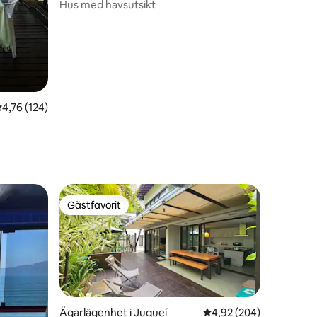
Hus med havsutsikt
,76 av 5 i genomsnittligt betyg, 124 omdömen
4,76 (124)
Gästfavorit
Gästfavorit
Ägarlägenhet i Juqueí
4,92 av 5 i genomsnitt
4,92 (204)