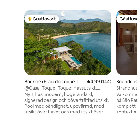
Gästfavorit
Gästfavo
Populär gästfavorit
Gästfavo
Boende i Praia do Toque-To
4,99 av 5 i genomsnitt
4,99 (144)
Boende i
que Grande
@Casa_Toque_Toque: Havsutsikt,
Strandhus
uppvärmd infinitypool.
Nytt hus, modern, hög standard,
Välkommen 
signerad design och oöverträffad utsikt.
på São Pau
Pool med oändlighet, uppvärmd, med
komplett 
utsikt över havet och med utsikt över
kontakt m
180º till stränderna i Toque Toque
vid dina f
Grande, Calhetas och till solnedgången.
promenad
Mellan oktober och mars går solen ner
vattnet på stran
vid havet. Det erbjuder absolut
minuters