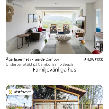
Ägarlägenhet i Praia de Camburi
4,98 av 5 i ge
4,98 (103)
Underbar utsikt på Camburizinho Beach
Familjevänliga hus
Gästfavorit
Populär gästfavorit