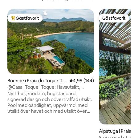
Gästfavorit
Gästfavorit
Populär gästfavorit
Gästfavorit
Boende i Praia do Toque-To
4,99 av 5 i genomsnittligt bety
4,99 (144)
que Grande
@Casa_Toque_Toque: Havsutsikt,
uppvärmd infinitypool.
Nytt hus, modern, hög standard,
signerad design och oöverträffad utsikt.
Pool med oändlighet, uppvärmd, med
utsikt över havet och med utsikt över
180º till stränderna i Toque Toque
Grande, Calhetas och till solnedgången.
Mellan oktober och mars går solen ner
Alpstuga i Praia d
vid havet. Det erbjuder absolut
ordo
Stuga med utsikt o