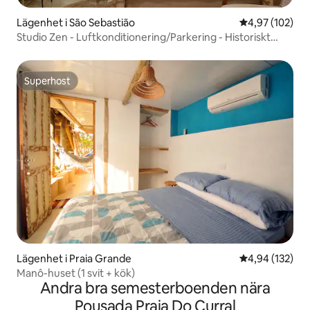
Lägenhet i São Sebastião
4,97 av 5 i ge
4,97 (102)
Studio Zen - Luftkonditionering/Parkering - Historiskt
centrum
Superhost
Superhost
Lägenhet i Praia Grande
4,94 av 5 i ge
4,94 (132)
Manô-huset (1 svit + kök)
Andra bra semesterboenden nära
Pousada Praia Do Curral