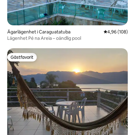
Ägarlägenhet i Caraguatatuba
4,96 av 5 i ge
4,96 (108)
Lägenhet Pé na Areia – oändlig pool
Gästfavorit
Gästfavorit