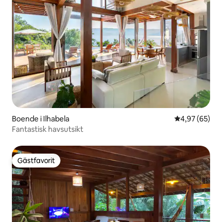
Boende i Ilhabela
4,97 av 5 i g
4,97 (65)
Fantastisk havsutsikt
Gästfavorit
Gästfavorit