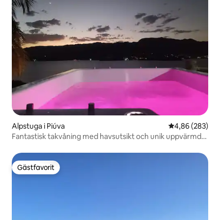
Alpstuga i Piúva
4,86 av 5 i ge
4,86 (283)
Fantastisk takvåning med havsutsikt och unik uppvärmd
SPA
Gästfavorit
Gästfavorit