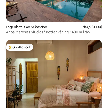
Lägenhet i São Sebastião
4,96 av 5 i ge
4,96 (134)
Anoa Maresias Studios * Bottenvåning * 400 m från
stranden
Gästfavorit
Populär gästfavorit