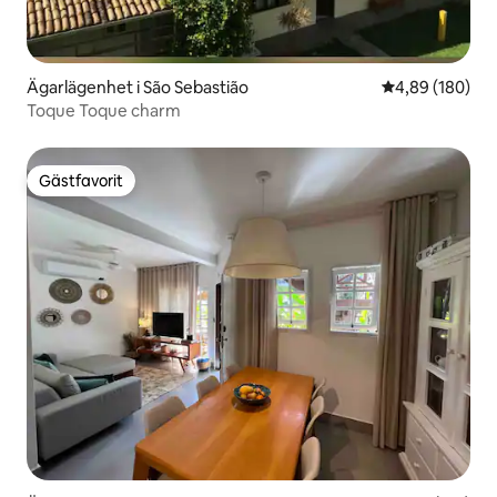
Ägarlägenhet i São Sebastião
4,89 av 5 i ge
4,89 (180)
Toque Toque charm
Gästfavorit
Gästfavorit