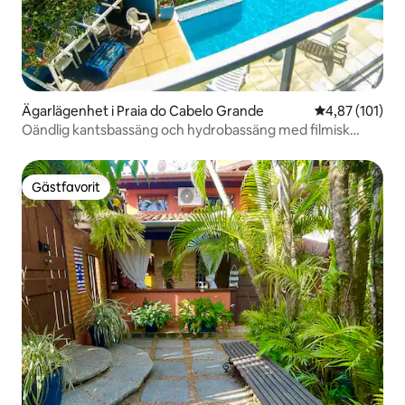
Ägarlägenhet i Praia do Cabelo Grande
4,87 av 5 i ge
4,87 (101)
Oändlig kantsbassäng och hydrobassäng med filmisk
utsikt
Gästfavorit
Gästfavorit