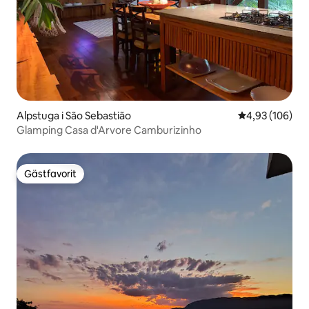
Alpstuga i São Sebastião
4,93 av 5 i ge
4,93 (106)
Glamping Casa d'Arvore Camburizinho
Gästfavorit
Gästfavorit