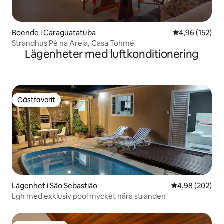
Boende i Caraguatatuba
4,96 av 5 i ge
4,96 (152)
Strandhus Pé na Areia, Casa Tohmé
Lägenheter med luftkonditionering
Gästfavorit
Gästfavorit
Lägenhet i São Sebastião
4,98 av 5 i ge
4,98 (202)
Lgh med exklusiv pool mycket nära stranden