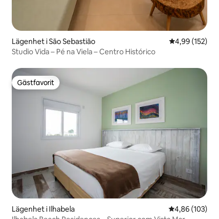
Lägenhet i São Sebastião
4,99 av 5 i ge
4,99 (152)
Studio Vida – Pé na Viela – Centro Histórico
Gästfavorit
Gästfavorit
Lägenhet i Ilhabela
4,86 av 5 i ge
4,86 (103)