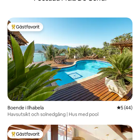
Gästfavorit
Populär gästfavorit
Boende i Ilhabela
5 av 5 i g
5 (44)
Havsutsikt och solnedgång | Hus med pool
Gästfavorit
Populär gästfavorit