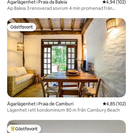
Ägarlägenhet i Praia da Baleia
4,94 av 5 i ge
4,94 (102)
Ap Baleia 3 renoverad sovrum 4 min promenad från
stranden-pool
Gästfavorit
Gästfavorit
Ägarlägenhet i Praia de Camburí
4,85 av 5 i ge
4,85 (102)
Lägenhet i ett kondominium 80 m från Cambury Beach
Gästfavorit
Populär gästfavorit