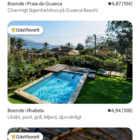
Boende i Praia do Guaeca
4,87 av 5 i ge
4,87 (104)
Charmigt lägenhetshus på Guaecá Beach!
Gästfavorit
Populär gästfavorit
Boende i Ilhabela
4,94 av 5 i ge
4,94 (108)
Utsikt, pool, grill, biljard, djurvänligt
Gästfavorit
Populär gästfavorit