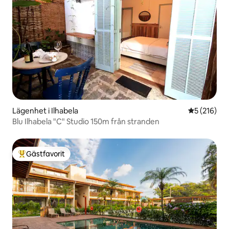
Lägenhet i Ilhabela
5 av 5 i ge
5 (216)
Blu Ilhabela "C" Studio 150m från stranden
Gästfavorit
Populär gästfavorit