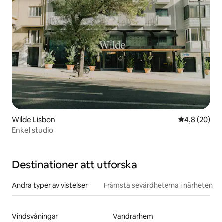
Wilde Lisbon
4,8 av 5 i g
4,8 (20)
Enkel studio
Destinationer att utforska
Andra typer av vistelser
Främsta sevärdheterna i närheten
Vindsvåningar
Vandrarhem