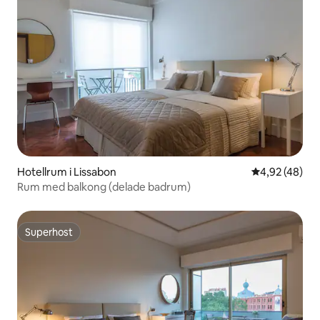
Hotellrum i Lissabon
4,92 av 5 i g
4,92 (48)
Rum med balkong (delade badrum)
Superhost
Superhost