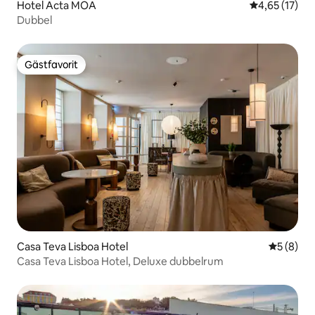
Hotel Acta MOA
4,65 av 5 i g
4,65 (17)
Dubbel
Gästfavorit
Gästfavorit
Casa Teva Lisboa Hotel
5 av 5 i 
5 (8)
Casa Teva Lisboa Hotel, Deluxe dubbelrum