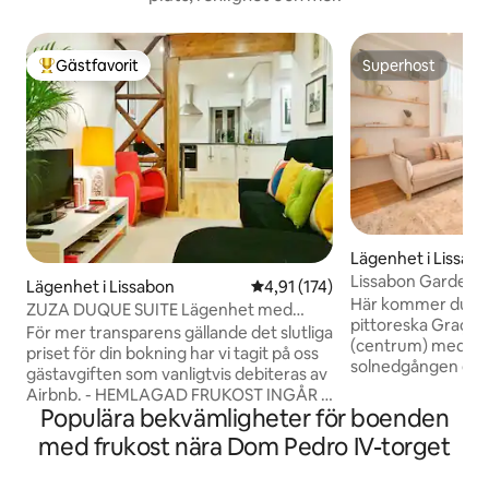
Gästfavorit
Superhost
Populär gästfavorit
Superhost
Lägenhet i Lissab
Lissabon Garden D
Lägenhet i Lissabon
4,91 av 5 i genomsnittligt bet
4,91 (174)
N/D. Town-Baixa
Här kommer du att
ZUZA DUQUE SUITE Lägenhet med
pittoreska Graça, 5
frukost
För mer transparens gällande det slutliga
(centrum) med Ub
priset för din bokning har vi tagit på oss
solnedgången ell
gästavgiften som vanligtvis debiteras av
vid Graça Viewpoi
Airbnb. - HEMLAGAD FRUKOST INGÅR -
utsikt över Lissabon och Tejo-floden,
Populära bekvämligheter för boenden
GRATIS WI-FI - EGET
eller ta den ikonis
TOALETTRUM/BADRUM med extra stor
med frukost nära Dom Pedro IV-torget
spårvagnen på de
dusch - AC / Luftkonditionering - Fullt
turistiska vägen mot centrum, 
utrustat kök - Tvättmaskin - Torktumlare