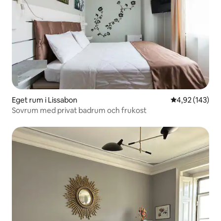
Eget rum i Lissabon
4,92 av 5 i ge
4,92 (143)
Sovrum med privat badrum och frukost