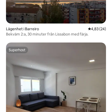
Lägenhet i Barreiro
4,83 av 5 i g
4,83 (24)
Bekväm 2:a, 30 minuter från Lissabon med färja.
Superhost
Superhost