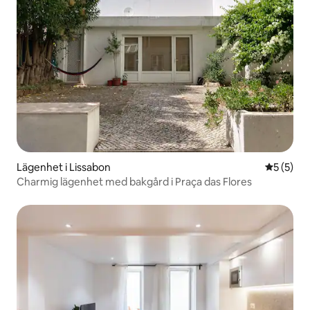
Lägenhet i Lissabon
5 av 5 i 
5 (5)
Charmig lägenhet med bakgård i Praça das Flores