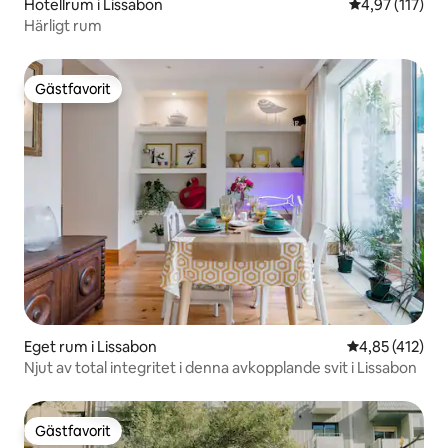
Hotellrum i Lissabon
4,97 av 5 i ge
4,97 (117)
Härligt rum
Gästfavorit
Gästfavorit
Eget rum i Lissabon
4,85 av 5 i ge
4,85 (412)
Njut av total integritet i denna avkopplande svit i Lissabon
Gästfavorit
Gästfavorit