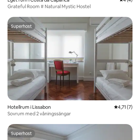
Grateful Room # Natural Mystic Hostel
Superhost
Superhost
Hotellrum i Lissabon
4,71 av 5 i
4,71 (7)
Sovrum med 2 våningssängar
Superhost
Superhost