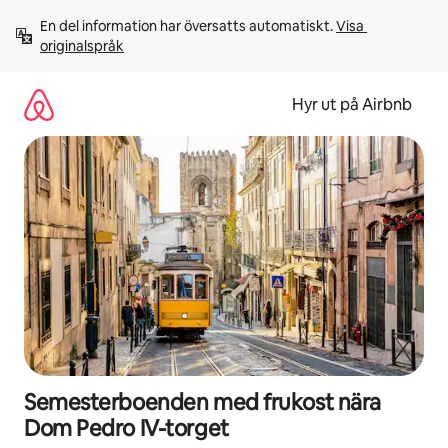
Hoppa
En del information har översatts automatiskt. 
Visa 
till
originalspråk
innehåll
Hyr ut på Airbnb
Semesterboenden med frukost nära
Dom Pedro IV-torget