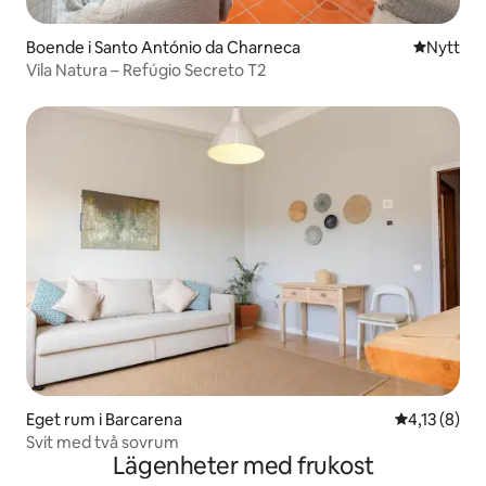
Boende i Santo António da Charneca
Nytt ställ
Nytt
Vila Natura – Refúgio Secreto T2
Eget rum i Barcarena
4,13 av 5 i
4,13 (8)
Svit med två sovrum
Lägenheter med frukost