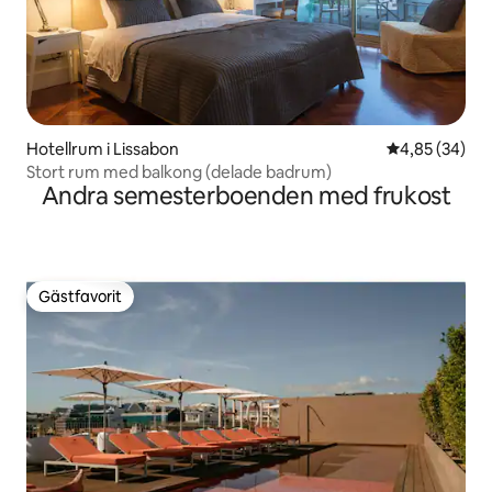
Hotellrum i Lissabon
4,85 av 5 i g
4,85 (34)
Stort rum med balkong (delade badrum)
Andra semesterboenden med frukost
Gästfavorit
Gästfavorit