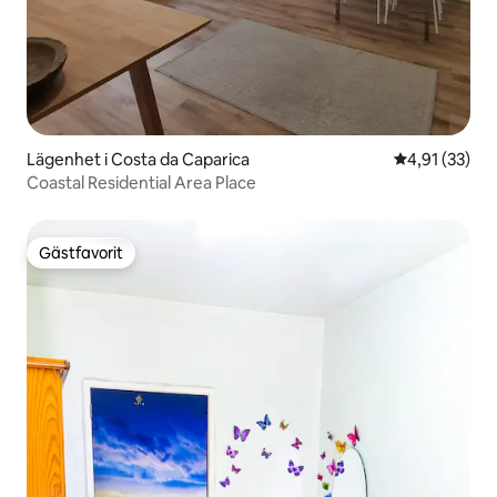
Lägenhet i Costa da Caparica
4,91 av 5 i g
4,91 (33)
Coastal Residential Area Place
Gästfavorit
Gästfavorit