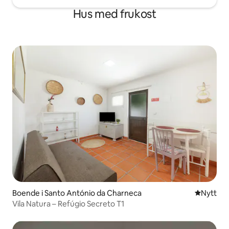
Hus med frukost
Boende i Santo António da Charneca
Nytt ställ
Nytt
Vila Natura – Refúgio Secreto T1