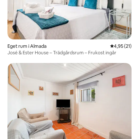
Eget rum i Almada
4,95 av 5 i g
4,95 (21)
José & Ester House – Trädgårdsrum – Frukost ingår