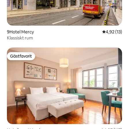
9Hotel Mercy
4,92 av 5 i g
4,92 (13)
Klassiskt rum
Gästfavorit
Gästfavorit