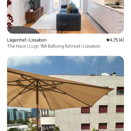
Lägenhet i Lissabon
4,75 av 5 i
4,75 (4)
The Haus | Lugn 1BR Balkong Retreat i Lissabon