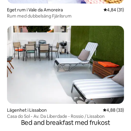
Eget rum i Vale da Amoreira
4,84 av 5 i g
4,84 (31)
Rum med dubbelsäng Fjärilsrum
Lägenhet i Lissabon
4,88 av 5 i g
4,88 (33)
Casa do Sol - Av. Da Liberdade - Rossio / Lissabon
Bed and breakfast med frukost