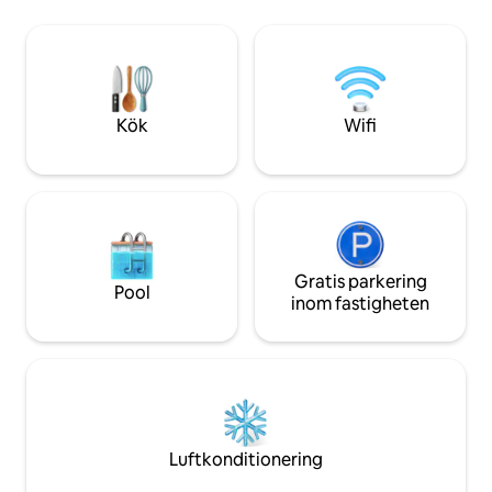
Alfama och Castelo
- Diskmaskin - Strykfaciliteter - Städning
Baixa/Chiado. Denna hemtrevliga duplex
- Hårtork - Duschgel för kroppen -
har elegant inrett, har 4 s
Schampo - Sänglinne och handdukar
badrum Det är centralt, rymligt och på
ingår - Handduksvärmare - Sovplats för 2
en lugn gata, med 
personer (pris per natt och beläggning) -
den soliga terrass
1 säng (150x200) – SEN INCHECKNING
Kök
Wifi
(efter 22:00) = 25 €
Gratis parkering
Pool
inom fastigheten
Luftkonditionering