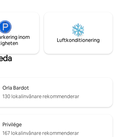
och mer. Promenera längs Orla Bardot till
os
Rua das Pedras utan att behöva en bil.
Frukost ingår ibland på morgonen.
arkering inom
Luftkonditionering
tigheten
zeda
Orla Bardot
130 lokalinvånare rekommenderar
Privilége
167 lokalinvånare rekommenderar