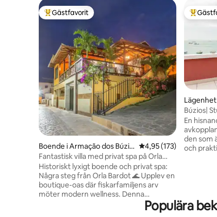
Gästfavorit
Gästf
Populär gästfavorit
Populär 
Lägenhet 
Búzios| S
Orla Bard
En hisnan
avkopplande utsikt!
den som är
Boende i Armação dos Búzio
4,95 av 5 i genomsnitt
4,95 (173)
och prakti
s
Fantastisk villa med privat spa på Orla
begrunda 
Bardot
Historiskt lyxigt boende och privat spa:
Buzios. Ry
Några steg från Orla Bardot 🌊 Upplev en
miljö. Mot Armação Beach på Orla
boutique-oas där fiskarfamiljens arv
Bardot. E
möter modern wellness. Denna
charmiga 
Populära bek
renoverade villa ligger bara 30 sekunder
promenad 
från Orla Bardot och har ett exklusivt spa
promenad 