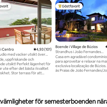
avorit
Gästfavorit
gästfavorit
Populär gästfavorit
Boende i Village de Búzios
i Centro
4,93 av 5 i genomsnittligt betyg, 101 omdöm
4,93 (101)
Strandhus i João Fernandes
tudio med vacker utsikt över
(bostadsområde)
Casa em agradável condomínio 
ot.
de, uppfriskande och
para aproveitar e relaxar na ma
 Perfekt lägenhet för
exclusiva localização de Búzios
 ute efter det bästa i kvalitet
às Praias de João Fernandes/J
ligt betyg, 173 omdömen
skhet. Stor terrass för att
Fernandinho, Ossos, Azeda/Az
den bästa solnedgången i
padaria, restaurantes, sorveter
mlig interiör, privat och intim
cafeteria. Além da excelente lo
o Condomínio conta com área d
n 12-minuters promenad till
com lindo paisagismo, piscinas 
Rua das Pedras. 4 minuters
e infantil. Wi-Fi na casa e tam
vämligheter för semesterboenden när
till Ossos Beach. 11 minuters
comum do condomínio. Estaci
till Azeda och Azedinha
interno para 1 veículo. Para demais