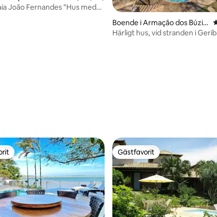
aia João Fernandes "Hus med
ligt betyg, 216 omdömen
Boende i Armação dos Búzio
4
s
Härligt hus, vid stranden i Geri
rit
Gästfavorit
rit
Gästfavorit