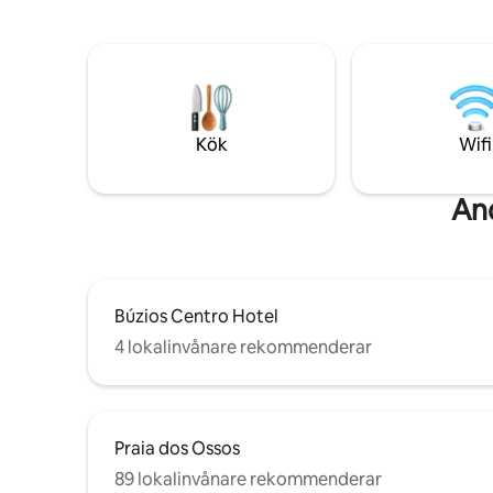
(jacuzzi, bastu, tropisk dusch) som är
strand. Studiolägenhet med
tillgängligt 09:00–21:30. Njut av en
luftkondi
gourmetaltan utomhus, bekväm
Fullt utru
avkoppling och privat parkering – en
sällsynt lyx i Búzios. Gångväg till Rua das
Pedras och Azeda Beach. 🚭 Helt rökfritt
och inga fester. En fridfull tillflyktsort för
Kök
Wifi
par och familjer.
And
Búzios Centro Hotel
4 lokalinvånare rekommenderar
Praia dos Ossos
89 lokalinvånare rekommenderar