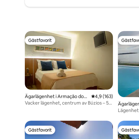
Gästfavorit
Gästfavo
Gästfavorit
Gästfavo
Ägarlägenhet i Armação dos
4,9 av 5 i genomsnitt
4,9 (163)
Búzios
Vacker lägenhet, centrum av Búzios – 5
Ägarläge
min från stranden
Lägenhet 
Gästfavorit
Gästfavo
Gästfavorit
Gästfavo