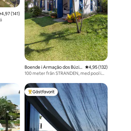
,97 av 5 i genomsnittligt betyg, 141 omdömen
4,97 (141)
bá
Boende i Armação dos Búzio
4,95 av 5 i genomsnitt
4,95 (132)
s
100 meter från STRANDEN, med pool i
Búzios
Gästfavorit
Populär gästfavorit