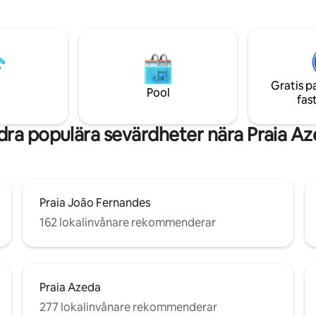
veículos há estacionamentos n
tionering Wi-Fi och smart-tv
arredores.
stat kök Privat balkong
Gratis p
Pool
fas
ra populära sevärdheter nära Praia A
Praia João Fernandes
162 lokalinvånare rekommenderar
Praia Azeda
277 lokalinvånare rekommenderar