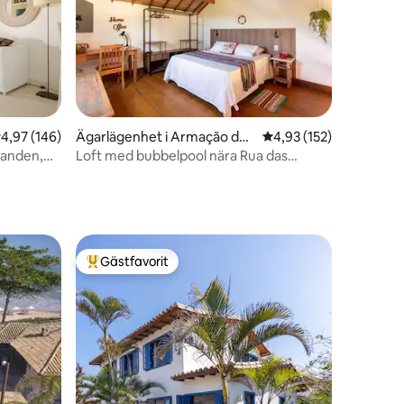
en
,97 av 5 i genomsnittligt betyg, 146 omdömen
4,97 (146)
Ägarlägenhet i Armação dos
4,93 av 5 i genomsnitt
4,93 (152)
Búzios
randen,
Loft med bubbelpool nära Rua das
Pedras
Gästfavorit
Populär gästfavorit
en