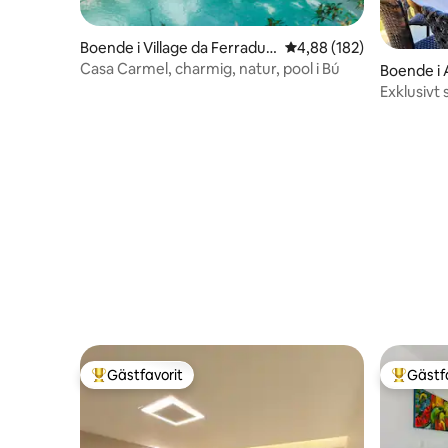
Boende i Village da Ferradur
4,88 av 5 i genomsnitt
4,88 (182)
a
Casa Carmel, charmig, natur, pool i Bú
Boende i 
s
Exklusivt
uppvärmd
Gästfavorit
Gästf
Populär gästfavorit
Populär 