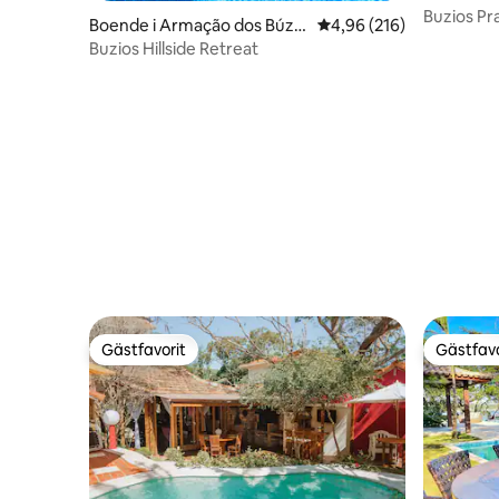
s
Buzios Pr
Boende i Armação dos Búzio
4,96 av 5 i genomsnitt
4,96 (216)
själ"
s
Buzios Hillside Retreat
Gästfavorit
Gästfavo
Gästfavorit
Gästfavo