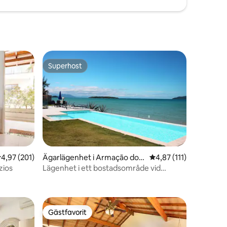
Superhost
Superhost
,97 av 5 i genomsnittligt betyg, 201 omdömen
4,97 (201)
Ägarlägenhet i Armação dos
4,87 av 5 i genomsnit
4,87 (111)
Búzios
zios
Lägenhet i ett bostadsområde vid
en
stranden i Búzios
Gästfavorit
Gästfavorit