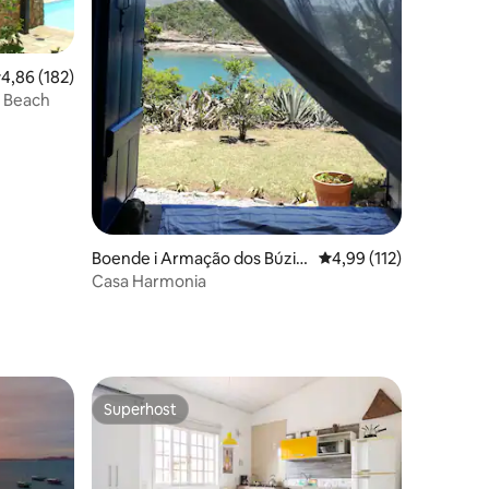
en
,86 av 5 i genomsnittligt betyg, 182 omdömen
4,86 (182)
s Beach
Boende i Armação dos Búzio
4,99 av 5 i genomsnitt
4,99 (112)
s
Casa Harmonia
Superhost
Superhost