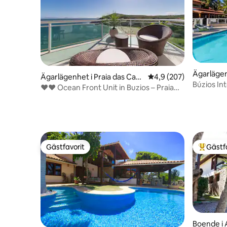
Ägarläge
Ägarlägenhet i Praia das Cara
4,9 av 5 i genomsnitt
4,9 (207)
s Búzios
Búzios In
velas
❤❤ Ocean Front Unit in Buzios – Praia
lägenhet
Caravelas ❤❤
Gästfavorit
Gästf
Gästfavorit
Populär 
Boende i 