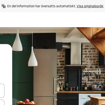
En del information har översatts automatiskt. 
Visa originalspråk
d upp- och nedåtpilarna eller utforska genom att trycka eller svepa.