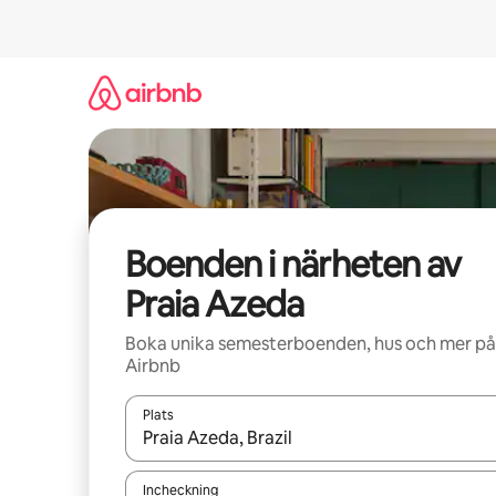
Hoppa
till
innehåll
Boenden i närheten av
Praia Azeda
Boka unika semesterboenden, hus och mer på
Airbnb
Plats
När resultaten är tillgängliga kan du navigera me
Incheckning