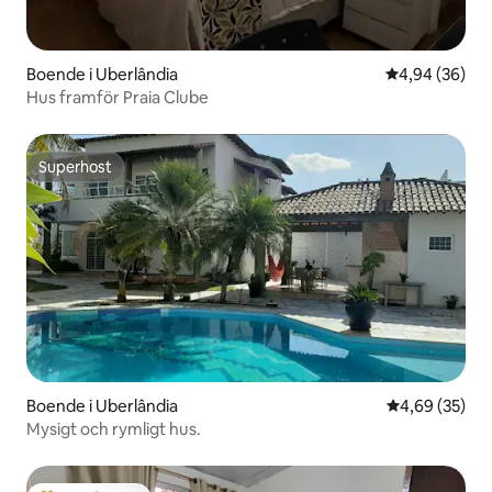
Boende i Uberlândia
4,94 av 5 i g
4,94 (36)
Hus framför Praia Clube
Superhost
Superhost
Boende i Uberlândia
4,69 av 5 i g
4,69 (35)
Mysigt och rymligt hus.