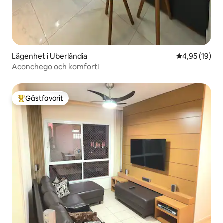
Lägenhet i Uberlândia
4,95 av 5 i g
4,95 (19)
Aconchego och komfort!
Gästfavorit
Populär gästfavorit