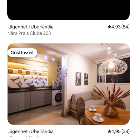
Lägenhet i Uberlândia
4,93 av 5 i g
4,93 (54)
Nära Praia Clube 203
Gästfavorit
Gästfavorit
Lägenhet i Uberlândia
4,95 av 5 i g
4,95 (38)