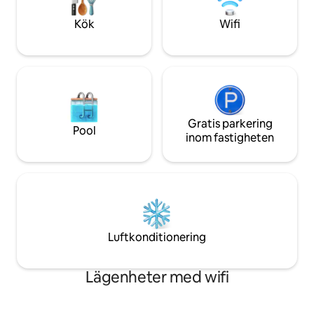
Mörkläggning Jag välkomnar dig gärna!
kommer incheckni
Du kan räkna med att jag ger dig en
att vara möjlig.
Kök
Wifi
fantastisk vistelse.
Gratis parkering
Pool
inom fastigheten
Luftkonditionering
Lägenheter med wifi