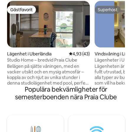
Gästfavorit
Superhost
Gästfavorit
Superhost
Lägenhet i Uberlândia
4,93 av 5 i genomsnittligt be
4,93 (43)
Vindsvåning i Lídic
Studio Home – bredvid Praia Clube
Lägenheter i Uberl
Belägen på sjätte våningen, med en
Lägenheten är idea
vacker utsikt och en mysig atmosfär –
fullt utrustad, belä
koppla av och njut av unika stunder i
alla typer av buti
denna studiolägenhet med pool, perfekt
som vill ha bekväm
Populära bekvämligheter för
för dem som söker komfort, avkoppling
självincheckning. D
och ett utmärkt läge nära Praia Clube.
på plats, och tilltr
semesterboenden nära Praia Clube
Perfekt för att vila, njuta och känna sig
som förvaras i ett
som hemma. Bekväm säng och
biometrisk ansikt
bäddsoffa + komplett sängkläder av hög
registrerad efter a
kvalitet Luftkonditionerad och väl
foto av ditt ID och
upplyst miljö Snabbt wifi Smart-tv
kontorstider, från 
Utrustat kök Kaffekapslar utan kostnad
bilderna inte skick