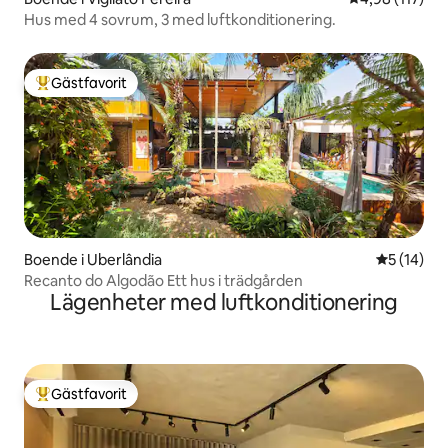
Hus med 4 sovrum, 3 med luftkonditionering.
Gästfavorit
Populär gästfavorit
Boende i Uberlândia
5 av 5 i g
5 (14)
Recanto do Algodão Ett hus i trädgården
Lägenheter med luftkonditionering
Gästfavorit
Populär gästfavorit