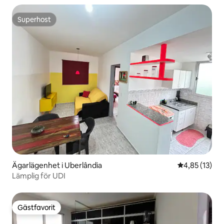
Superhost
Superhost
Ägarlägenhet i Uberlândia
4,85 av 5 i g
4,85 (13)
Lämplig för UDI
Gästfavorit
Gästfavorit