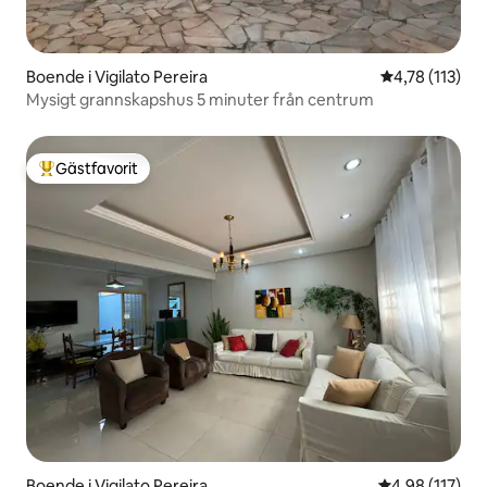
Boende i Vigilato Pereira
4,78 av 5 i g
4,78 (113)
Mysigt grannskapshus 5 minuter från centrum
Gästfavorit
Populär gästfavorit
Boende i Vigilato Pereira
4,98 av 5 i ge
4,98 (117)