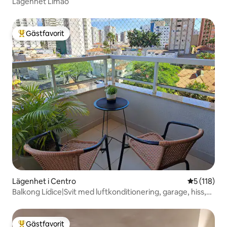
Lägenhet Limão
Gästfavorit
Populär gästfavorit
Lägenhet i Centro
5 av 5 i ge
5 (118)
Balkong Lídice|Svit med luftkonditionering, garage, hiss,
700 Mbit/s
Gästfavorit