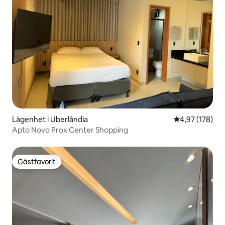
Lägenhet i Uberlândia
4,97 av 5 i ge
4,97 (178)
Apto Novo Prox Center Shopping
Gästfavorit
Gästfavorit