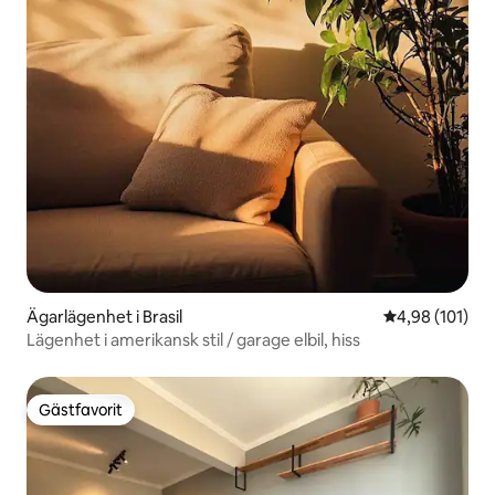
Ägarlägenhet i Brasil
4,98 av 5 i ge
4,98 (101)
Lägenhet i amerikansk stil / garage elbil, hiss
Gästfavorit
Gästfavorit