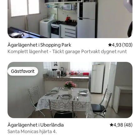
Ägarlägenhet i Shopping Park
4,93 av 5 i ge
4,93 (103)
Komplett lägenhet - Täckt garage Portvakt dygnet runt
Gästfavorit
Gästfavorit
Ägarlägenhet i Uberlândia
4,98 av 5 i g
4,98 (48)
Santa Monicas hjärta 4.