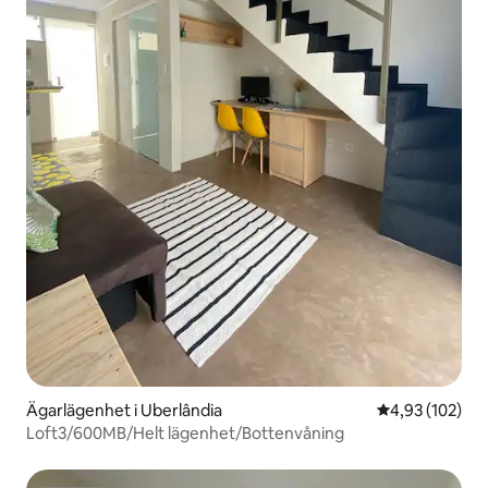
Ägarlägenhet i Uberlândia
4,93 av 5 i ge
4,93 (102)
Loft3/600MB/Helt lägenhet/Bottenvåning