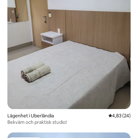
Lägenhet i Uberlândia
4,83 av 5 i g
4,83 (24)
Bekväm och praktisk studio!