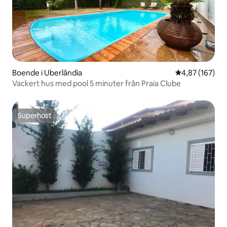
Boende i Uberlândia
4,87 av 5 i ge
4,87 (167)
Vackert hus med pool 5 minuter från Praia Clube
Superhost
Superhost