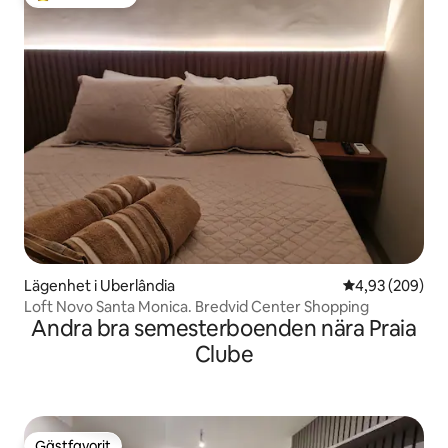
Populär gästfavorit
Lägenhet i Uberlândia
4,93 av 5 i ge
4,93 (209)
Loft Novo Santa Monica. Bredvid Center Shopping
Andra bra semesterboenden nära Praia
Clube
Gästfavorit