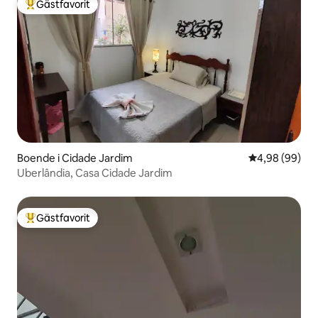
Gästfavorit
Populär gästfavorit
Boende i Cidade Jardim
4,98 av 5 i g
4,98 (99)
Uberlândia, Casa Cidade Jardim
Gästfavorit
Populär gästfavorit