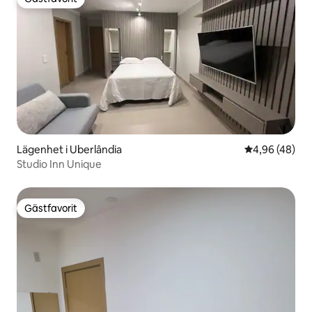
Gästfavorit
Lägenhet i Uberlândia
4,96 av 5 i g
4,96 (48)
Studio Inn Unique
Gästfavorit
Gästfavorit