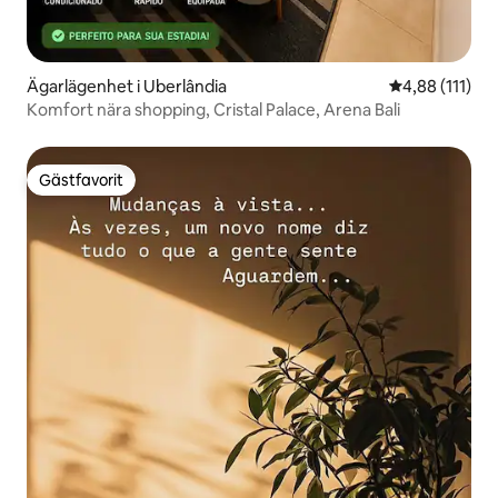
Ägarlägenhet i Uberlândia
4,88 av 5 i g
4,88 (111)
Komfort nära shopping, Cristal Palace, Arena Bali
Gästfavorit
Gästfavorit