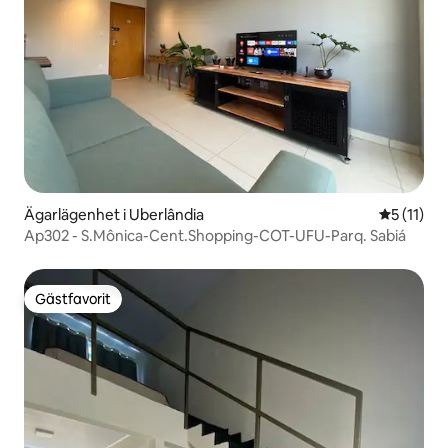
Ägarlägenhet i Uberlândia
5 av 5 i 
5 (11)
Ap302 - S.Mônica-Cent.Shopping-COT-UFU-Parq. Sabiá
Gästfavorit
Gästfavorit