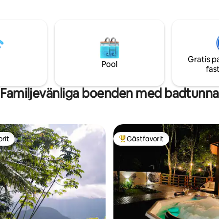
ldhet erbjuder huset med
tillsammans). Perfekt för familj
tema komfort och struktur med
accepterar inte fester eller e
ftigt, svalt och med ny
eller högt ljud.
ionering i alla sovrum. Den
stranden är Lamberto Beach,
r 400 m bort! Huset ligger inom
Gratis p
rio-området, med säkerhet
Pool
fas
rt dygnet runt.
Familjevänliga boenden med badtunna
rit
Gästfavorit
rit
Populär gästfavorit