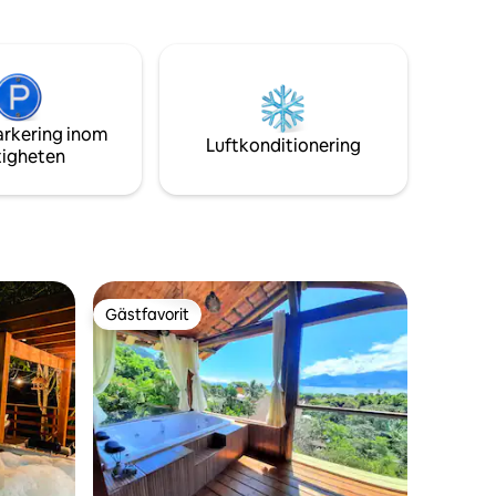
närbutiker. Vi ligger 20 minuter från
en. Vi
centrala Caraguatatuba och ca. 1 timme
venemang
från Ilha Bela och São Sebastião.
arkering inom
Luftkonditionering
tigheten
Gästfavorit
Gästfavorit