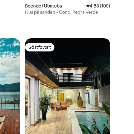
Boende i Ubatuba
4,88 av 5 i genomsnitt
4,88 (100)
Hus på sanden - Cond. Pedra Verde
Gästfavorit
Gästfavorit