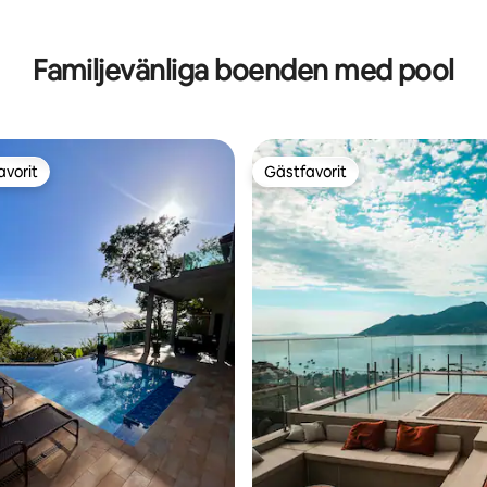
Familjevänliga boenden med pool
avorit
Gästfavorit
gästfavorit
Gästfavorit