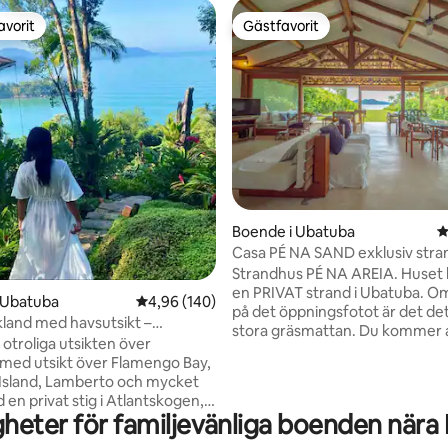
avorit
Gästfavorit
gästfavorit
Gästfavorit
ligt betyg, 342 omdömen
Boende i Ubatuba
4
Casa PÉ NA SAND exklusiv stra
Strandhus PÉ NA AREIA. Huset l
en PRIVAT strand i Ubatuba. Om
 Ubatuba
4,96 av 5 i genomsnittligt betyg, 140 omdöm
4,96 (140)
på det öppningsfotot är det d
kland med havsutsikt –
stora gräsmattan. Du kommer att ha en
ry Site
otroliga utsikten över
exklusiv strand under hela din v
med utsikt över Flamengo Bay,
Detta är att njuta av stranden. 
Island, Lamberto och mycket
bara 20 steg till sanden! Här nju
en privat stig i Atlantskogen, 2
verkligen av stranden och möt
heter för familjevänliga boenden nära
tsiktspunkter, små vattenfall
trafik eller folkmassor. Leta up
allklart vatten! Med säkerhet
nätverken ubatubacasatempora