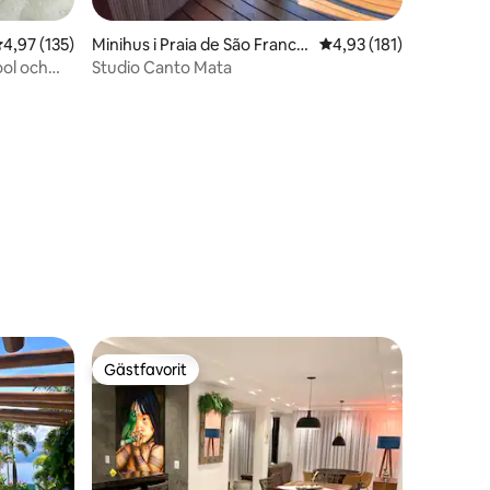
,97 av 5 i genomsnittligt betyg, 135 omdömen
4,97 (135)
Minihus i Praia de São Francis
4,93 av 5 i genomsnitt
4,93 (181)
co
ol och
Studio Canto Mata
en
Gästfavorit
Gästfavorit