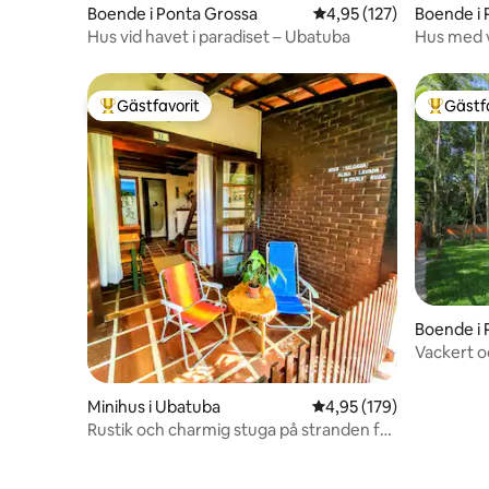
Boende i Ponta Grossa
4,95 av 5 i genomsnitt
4,95 (127)
Boende i 
Hus vid havet i paradiset – Ubatuba
Hus med v
vid havet
Gästfavorit
Gästf
Populär gästfavorit
Populär 
Boende i 
ca
Vackert oc
Minihus i Ubatuba
4,95 av 5 i genomsnitt
4,95 (179)
Rustik och charmig stuga på stranden för
par!