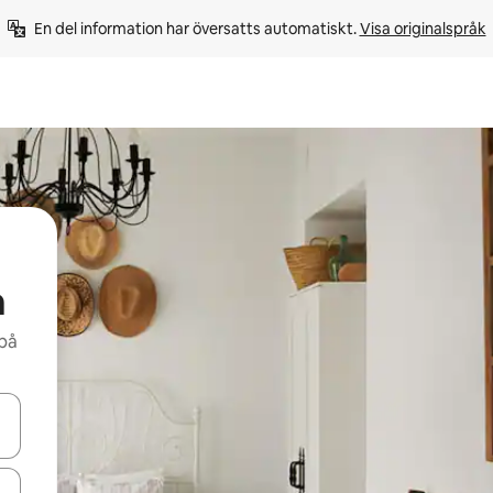
En del information har översatts automatiskt. 
Visa originalspråk
a
 på
d upp- och nedåtpilarna eller utforska genom att trycka eller svepa.