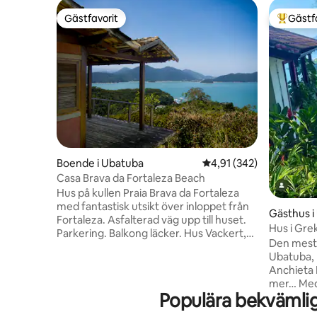
Gästfavorit
Gästf
Gästfavorit
Populär 
Boende i Ubatuba
4,91 av 5 i genomsnitt
4,91 (342)
Casa Brava da Fortaleza Beach
Hus på kullen Praia Brava da Fortaleza
med fantastisk utsikt över inloppet från
Gästhus i
Fortaleza. Asfalterad väg upp till huset.
Hus i Gre
Parkering. Balkong läcker. Hus Vackert,
Promonto
Den mest 
praktiskt och väl utrustat. Ett hem så
Ubatuba, 
enkelt som du kan se, men utsikten och
Anchieta 
lugnet på platsen kan försäkra dig om att
mer… Med 
det inte har något pris. Det är 500 meter
Populära bekvämlig
otroliga u
från stranden där tillgång är via en trilha.
med krist
Estamos ligger 346 km från Rio de