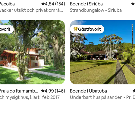
ligt betyg, 127 omdömen
Pacoíba
4,84 av 5 i genomsnittligt betyg, 154 omdöm
4,84 (154)
Boende i Siriúba
4
acker utsikt och privat område
Strandbungalow - Siriuba
avorit
Gästfavorit
gästfavorit
Populär gästfavorit
Praia do Itamambu
4,99 av 5 i genomsnittligt betyg, 146 omdöm
4,99 (146)
Boende i Ubatuba
4
h mysigt hus, klart i feb 2017
Underbart hus på sanden - Pr. 
Ubatuba
ligt betyg, 179 omdömen