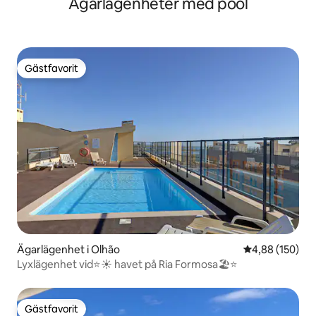
Ägarlägenheter med pool
Gästfavorit
Gästfavorit
Ägarlägenhet i Olhão
4,88 av 5 i ge
4,88 (150)
Lyxlägenhet vid⭐️☀️ havet på Ria Formosa🏖⭐️
Gästfavorit
Gästfavorit