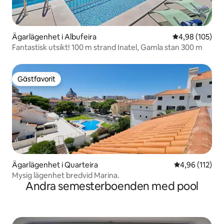
Ägarlägenhet i Albufeira
4,98 av 5 i ge
4,98 (105)
Fantastisk utsikt! 100 m strand Inatel, Gamla stan 300 m
Gästfavorit
Gästfavorit
Ägarlägenhet i Quarteira
4,96 av 5 i ge
4,96 (112)
Mysig lägenhet bredvid Marina.
Andra semesterboenden med pool