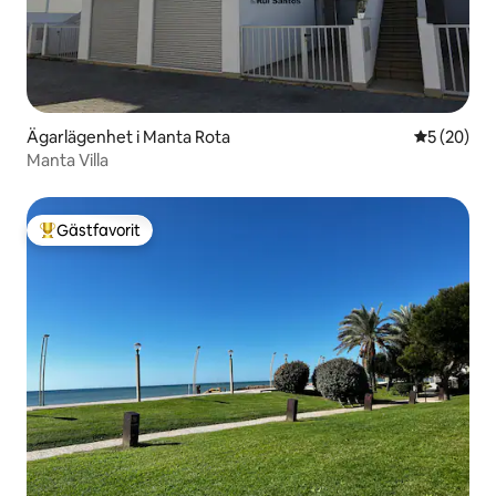
Ägarlägenhet i Manta Rota
5 av 5 i g
5 (20)
Manta Villa
Gästfavorit
Populär gästfavorit