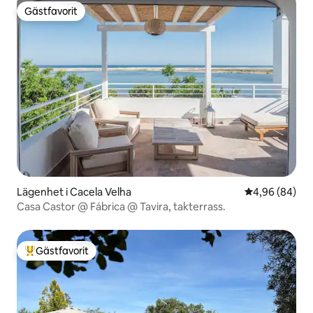
Gästfavorit
Gästfavorit
Lägenhet i Cacela Velha
4,96 av 5 i g
4,96 (84)
Casa Castor @ Fábrica @ Tavira, takterrass.
Gästfavorit
Populär gästfavorit