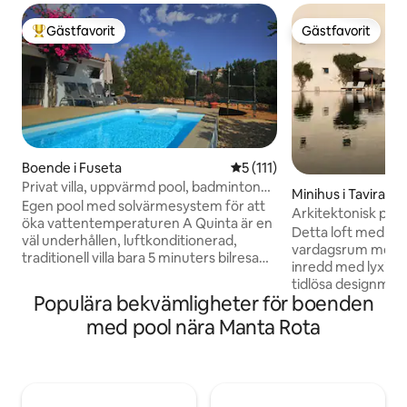
Gästfavorit
Gästfavorit
Populär gästfavorit
Gästfavorit
Boende i Fuseta
5 av 5 i genomsnittligt bet
5 (111)
Privat villa, uppvärmd pool, badminton
Minihus i Tavira
pingis +
Egen pool med solvärmesystem för att
Arkitektonisk pärla 
öka vattentemperaturen A Quinta är en
Tavira
Detta loft med 2 s
väl underhållen, luftkonditionerad,
vardagsrum med p
traditionell villa bara 5 minuters bilresa
inredd med lyxiga 
från Fuseta-stranden. Sval på sommaren
tidlösa designmöbl
men ändå varm och mysig på vintern.
Populära bekvämligheter för boenden
att få dig att kä
Rymlig utomhusmatplats och
Detärbara 5 minut
med pool nära Manta Rota
kök/grillplats, bredvid 3 m x 6 m pool
Tavira centrum, 3 
med havsutsikt. Stor studsmatta,
marknaden och nära 
pingisbord och badminton gräsmatta,
Formosa stränder. Njut också av de
gunga och lekplats som ligger i en
enorma poolen där 
etablerad trädgård. Säker och perfekt
timmar med att si