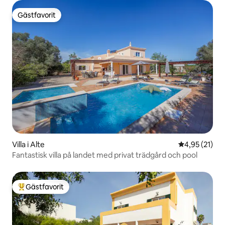
Gästfavorit
Gästfavorit
Villa i Alte
4,95 av 5 i g
4,95 (21)
Fantastisk villa på landet med privat trädgård och pool
Gästfavorit
Populär gästfavorit