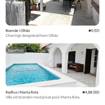
Boende i Olhão
5 av 5 i g
5 (51)
Charmigt designledd hem Olhão
Superhost
Superhost
Radhus i Manta Rota
4,88 av 5 i g
4,88 (50)
Villa vid stranden med privat pool i Manta Rota