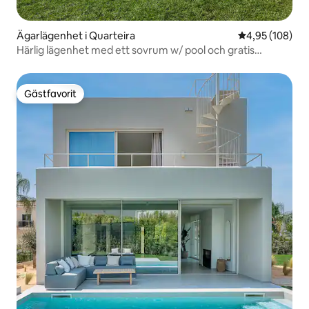
Ägarlägenhet i Quarteira
4,95 av 5 i ge
4,95 (108)
Härlig lägenhet med ett sovrum w/ pool och gratis
parkering
Gästfavorit
Gästfavorit