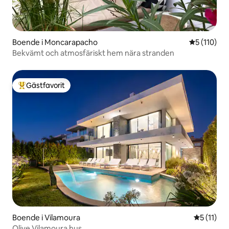
Boende i Moncarapacho
5 av 5 i ge
5 (110)
Bekvämt och atmosfäriskt hem nära stranden
Gästfavorit
Populär gästfavorit
Boende i Vilamoura
5 av 5 i 
5 (11)
Olive Vilamoura hus