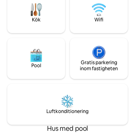
för familjer. 5 minuters bilresa från
är den enda platt
massor av bra restauranger, bank och
meddelar mitt boe
butiker.
anpassa din vistels
Kök
Wifi
önskemål:)
Gratis parkering
Pool
inom fastigheten
Luftkonditionering
Hus med pool