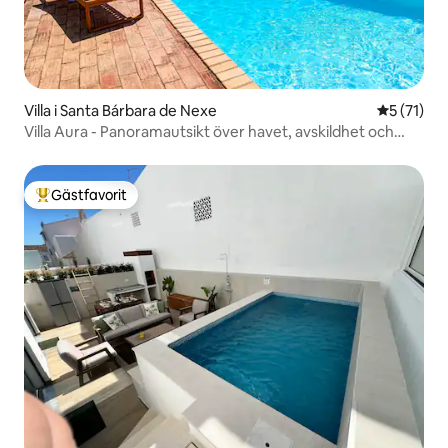
Villa i Santa Bárbara de Nexe
5 av 5 i g
5 (71)
Villa Aura - Panoramautsikt över havet, avskildhet och
pool
Gästfavorit
Populär gästfavorit