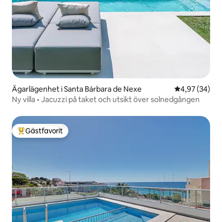
Ägarlägenhet i Santa Bárbara de Nexe
4,97 av 5 i g
4,97 (34)
Ny villa • Jacuzzi på taket och utsikt över solnedgången
Gästfavorit
Populär gästfavorit