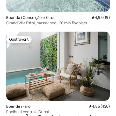
Boende i Conceição e Estoi
4,95 av 5 i g
4,95 (19)
Grand Villa Estoi, massiv pool, 20 min flygplats
Gästfavorit
Gästfavorit
Boende i Faro
4,86 av 5 i ge
4,86 (430)
Poolhus i centrala Dubai