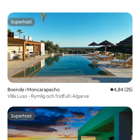
Superhost
Superhost
Boende i Moncarapacho
4,84 av 5 i g
4,84 (25)
Villa Luso - Rymlig och fridfull i Algarve
Superhost
Superhost