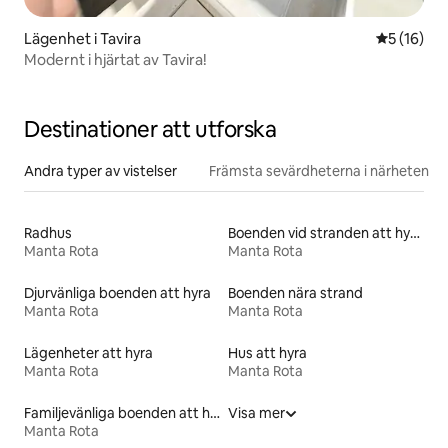
Lägenhet i Tavira
5 av 5 i g
5 (16)
Modernt i hjärtat av Tavira!
Destinationer att utforska
Andra typer av vistelser
Främsta sevärdheterna i närheten
Radhus
Boenden vid stranden att hyra
Manta Rota
Manta Rota
Djurvänliga boenden att hyra
Boenden nära strand
Manta Rota
Manta Rota
Lägenheter att hyra
Hus att hyra
Manta Rota
Manta Rota
Familjevänliga boenden att hyra
Visa mer
Manta Rota