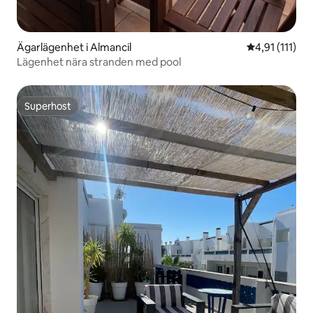
Ägarlägenhet i Almancil
4,91 av 5 i g
4,91 (111)
Lägenhet nära stranden med pool
Superhost
Superhost