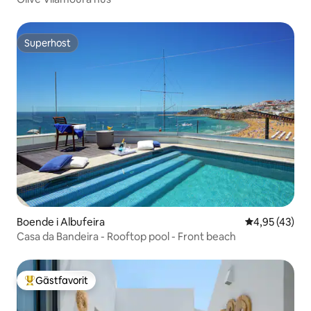
Superhost
Superhost
Boende i Albufeira
4,95 av 5 i g
4,95 (43)
Casa da Bandeira - Rooftop pool - Front beach
Gästfavorit
Populär gästfavorit