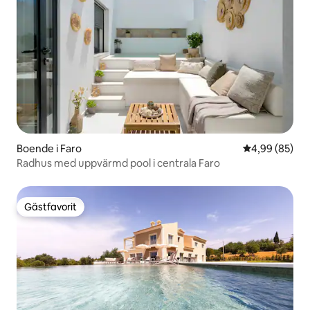
Boende i Faro
4,99 av 5 i g
4,99 (85)
Radhus med uppvärmd pool i centrala Faro
Gästfavorit
Gästfavorit