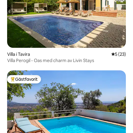
Villa i Tavira
5 av 5 i g
5 (23)
Villa Perogil - Oas med charm av Livin Stays
Gästfavorit
Populär gästfavorit