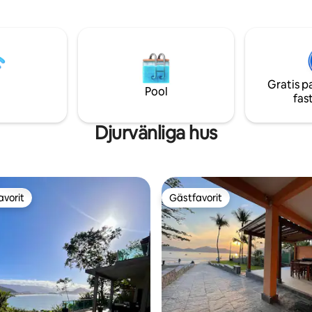
ldhet erbjuder huset med
entréporten, via en stentrappa
tema komfort och struktur med
för avkoppling med stil.
ftigt, svalt och med ny
ionering i alla sovrum. Den
stranden är Lamberto Beach,
r 400 m bort! Huset ligger inom
Gratis p
rio-området, med säkerhet
Pool
fas
rt dygnet runt.
Djurvänliga hus
avorit
Gästfavorit
gästfavorit
Gästfavorit