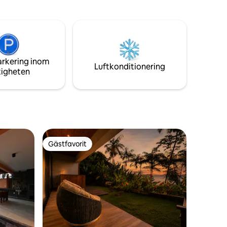
. Perfekt
föremål för personligt bruk. Det finns
kuddar och filtar.
arkering inom
Luftkonditionering
tigheten
Gästfavorit
Gästfavorit