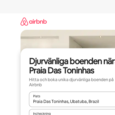
Hoppa
till
innehåll
Djurvänliga boenden när
Praia Das Toninhas
Hitta och boka unika djurvänliga boenden på
Airbnb
Plats
När resultaten är tillgängliga kan du navigera me
Incheckning