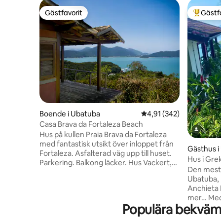
Gästfavorit
Gästf
Gästfavorit
Populär 
Boende i Ubatuba
4,91 av 5 i genomsnitt
4,91 (342)
Casa Brava da Fortaleza Beach
Hus på kullen Praia Brava da Fortaleza
med fantastisk utsikt över inloppet från
Gästhus i
Fortaleza. Asfalterad väg upp till huset.
Hus i Gre
Parkering. Balkong läcker. Hus Vackert,
Promonto
Den mest 
praktiskt och väl utrustat. Ett hem så
Ubatuba, 
enkelt som du kan se, men utsikten och
Anchieta 
lugnet på platsen kan försäkra dig om att
mer… Med 
det inte har något pris. Det är 500 meter
Populära bekväml
otroliga u
från stranden där tillgång är via en trilha.
med krist
Estamos ligger 346 km från Rio de