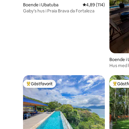
Boende i Ubatuba
4,89 av 5 i genomsnitt
4,89 (114)
Gaby's hus i Praia Brava da Fortaleza
Boende i
Hus med ha
Patrão
Gästfavorit
Gästf
Populär gästfavorit
Populär 