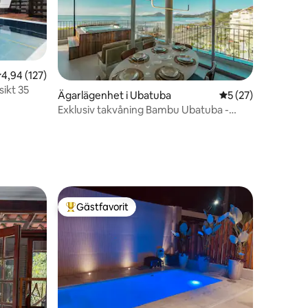
,94 av 5 i genomsnittligt betyg, 127 omdömen
4,94 (127)
ikt 35
en
Ägarlägenhet i Ubatuba
5 av 5 i genomsnit
5 (27)
Exklusiv takvåning Bambu Ubatuba -
Havsfront 3 D
Gästfavorit
Populär gästfavorit