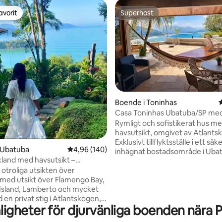
avorit
Superhost
gästfavorit
Superhost
Boende i Toninhas
Casa Toninhas Ubatuba/SP me
ligt betyg, 342 omdömen
havsutsikt.
Rymligt och sofistikerat hus m
havsutsikt, omgivet av Atlants
Exklusivt tillflyktsställe i ett säke
 Ubatuba
4,96 av 5 i genomsnittligt betyg, 140 omdöm
4,96 (140)
inhägnat bostadsområde i Ubat
kland med havsutsikt –
Paulo, med utsikt över fyra idyll
ry Site
otroliga utsikten över
stränder: Toninhas, Praia Gran
med utsikt över Flamengo Bay,
Tenório och Vermelhinha do Ce
Island, Lamberto och mycket
luftkonditionerade sviter för upp
en privat stig i Atlantskogen, 2
gäster. Privat pool med utsikt ö
igheter för djurvänliga boenden nära P
tsiktspunkter, små vattenfall
bukten, altan med hängmattor, 
allklart vatten! Med säkerhet
grill och eldstad. Tillgång till stranden via