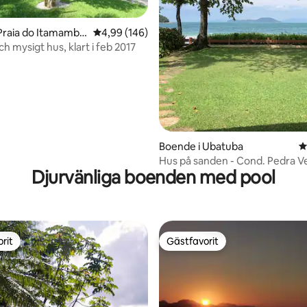
tligt betyg, 15 omdömen
Praia do Itamambu
4,99 av 5 i genomsnittligt betyg, 146 omdöm
4,99 (146)
h mysigt hus, klart i feb 2017
Boende i Ubatuba
4
Hus på sanden - Cond. Pedra V
Djurvänliga boenden med pool
rit
Gästfavorit
rit
Gästfavorit