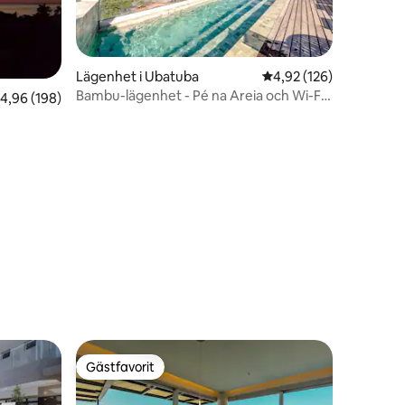
Lägenhet i Ubatuba
4,92 av 5 i genomsnitt
4,92 (126)
Bambu-lägenhet - Pé na Areia och Wi-Fi i
,96 av 5 i genomsnittligt betyg, 198 omdömen
4,96 (198)
Ubatuba
en
Gästfavorit
Gästfavorit