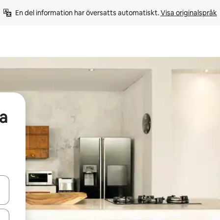
En del information har översatts automatiskt. 
Visa originalspråk
a
d upp- och nedåtpilarna eller utforska genom att trycka eller svepa.