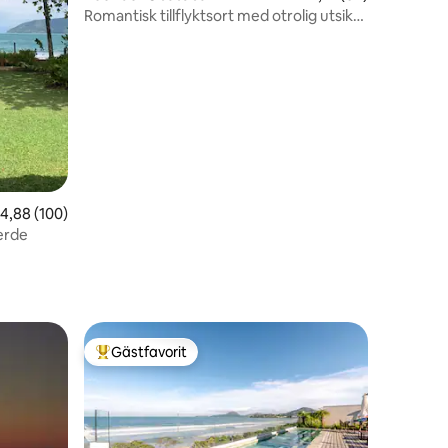
Romantisk tillflyktsort med otrolig utsikt
och lugn
en
,88 av 5 i genomsnittligt betyg, 100 omdömen
4,88 (100)
erde
Gästfavorit
Populär gästfavorit