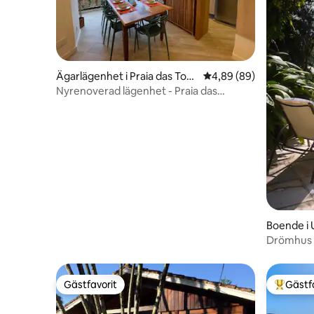
Ägarlägenhet i Praia das Toni
4,89 av 5 i genomsnit
4,89 (89)
nhas
Nyrenoverad lägenhet - Praia das
Toninhas
Boende i
Drömhus 
Gästfavorit
Gästf
Gästfavorit
Populär 