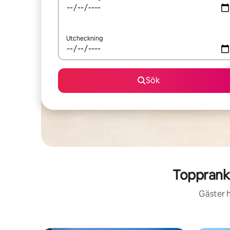
Utcheckning
Sök
Toppranka
Gäster h