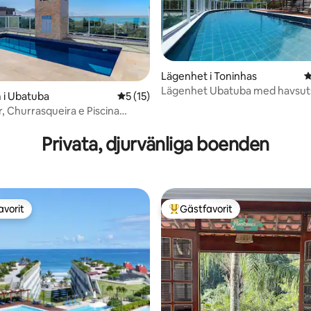
Lägenhet i Toninhas
4
Lägenhet Ubatuba med havsuts
 i Ubatuba
5 av 5 i genomsnittligt betyg, 15 omdöm
5 (15)
r, Churrasqueira e Piscina
tligt betyg, 91 omdömen
ca
Privata, djurvänliga boenden
avorit
Gästfavorit
gästfavorit
Populär gästfavorit