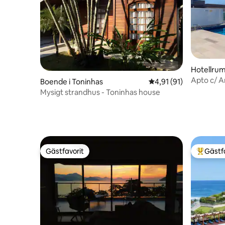
Hotellrum
Apto c/ A
Boende i Toninhas
4,91 av 5 i genomsnit
4,91 (91)
Panorâmi
Mysigt strandhus - Toninhas house
Gästfavorit
Gästf
Gästfavorit
Populär 