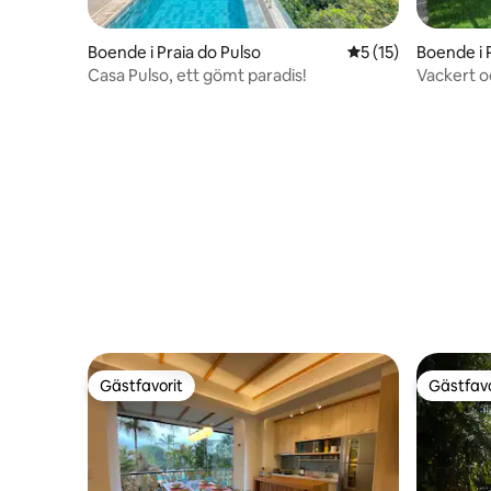
Boende i Praia do Pulso
5 av 5 i genomsnit
5 (15)
Boende i 
ca
Casa Pulso, ett gömt paradis!
Vackert oc
Gästfavorit
Gästfavo
Gästfavorit
Gästfavo