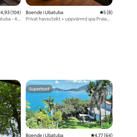
,93 av 5 i genomsnittligt betyg, 104 omdömen
4,93 (104)
Boende i Ubatuba
5 av 5 i genomsni
5 (8)
tuba - 4
Privat havsutsikt + uppvärmd spa Praia
do Félix
en
Superhost
Superhost
Boende i Ubatuba
4,77 av 5 i genomsnit
4,77 (64)