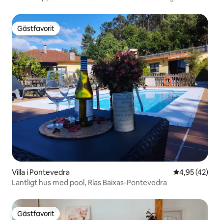
Gästfavorit
Gästfavorit
Villa i Pontevedra
4,95 av 5 i g
4,95 (42)
Lantligt hus med pool, Rías Baixas-Pontevedra
Gästfavorit
Gästfavorit