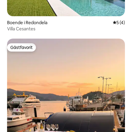
Boende i Redondela
5 av 5 i 
5 (4)
Villa Cesantes
Gästfavorit
Gästfavorit