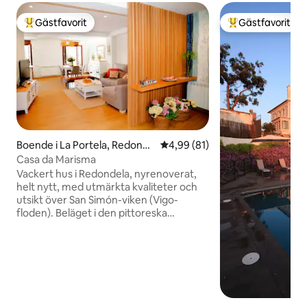
Gästfavorit
Gästfavorit
Populär gästfavorit
Populär gästfavor
Boende i La Portela, Redonde
4,99 av 5 i genomsnittligt be
4,99 (81)
la, Pontevedra
Casa da Marisma
Vackert hus i Redondela, nyrenoverat,
helt nytt, med utmärkta kvaliteter och
utsikt över San Simón-viken (Vigo-
floden). Beläget i den pittoreska
stadsdelen A Portela, en plats som
kombinerar galicisk landsbygd med
sjöman. Beläget vid foten av
strandpromenaden som omger
våtmarken och genom vilken du når
centrum av Redondela på en trevlig
promenad på 10 minuter. Huset har 4