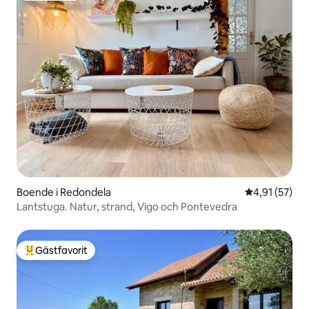
Boende i Redondela
4,91 av 5 i g
4,91 (57)
Lantstuga. Natur, strand, Vigo och Pontevedra
Gästfavorit
Populär gästfavorit