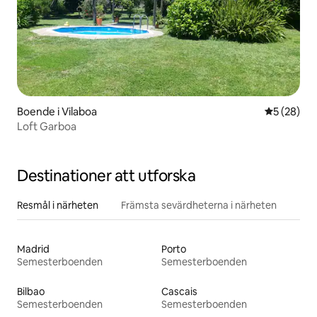
Boende i Vilaboa
5 av 5 i g
5 (28)
Loft Garboa
Destinationer att utforska
Resmål i närheten
Främsta sevärdheterna i närheten
Madrid
Porto
Semesterboenden
Semesterboenden
Bilbao
Cascais
Semesterboenden
Semesterboenden