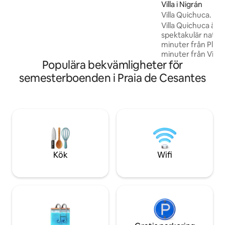
Villa i Nigrán
sovrum, 2 badrum och 2 garageplatser.
Villa Quichuca. Nig
15 minuter från Vigo, 25 från Pontevedra
Villa Quichuca är e
och 15 från flygplatsen.
spektakulär naturm
minuter från Play
minuter från Vigo o
Populära bekvämligheter för
Missa inte ljuset 2025. I boendet,
m2, kommer du att 
semesterboenden i Praia de Cesantes
bekvämligheter för
unik och speciell. Med en gård på mer än
5 000 m2, med spe
mest spektakulära
området. Det är den perfekta platsen
för att njuta av e
Kök
Wifi