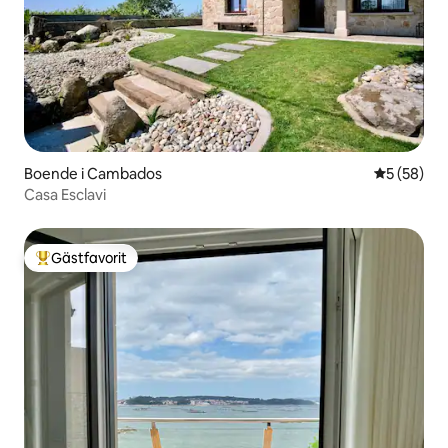
Boende i Cambados
5 av 5 i g
5 (58)
Casa Esclavi
Gästfavorit
Populär gästfavorit