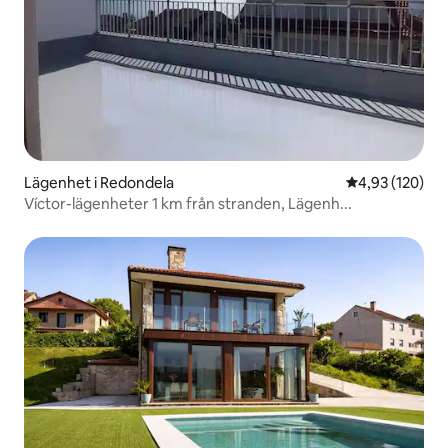
Lägenhet i Redondela
4,93 av 5 i ge
4,93 (120)
Víctor-lägenheter 1 km från stranden, Lägenh...