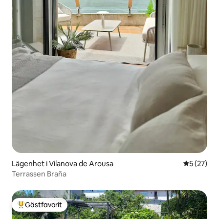
Lägenhet i Vilanova de Arousa
5 av 5 i g
5 (27)
Terrassen Braña
Gästfavorit
Populär gästfavorit