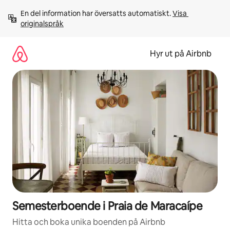
Hoppa
En del information har översatts automatiskt. 
Visa 
till
originalspråk
innehåll
Hyr ut på Airbnb
Semesterboende i Praia de Maracaípe
Hitta och boka unika boenden på Airbnb