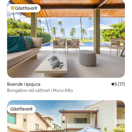
Gästfavorit
Populär gästfavorit
Boende i Ipojuca
5 av 5 i g
5 (17)
Bungalow vid vattnet i Muro Alto
Gästfavorit
Gästfavorit