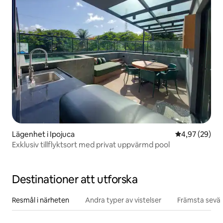
Lägenhet i Ipojuca
4,97 av 5 i g
4,97 (29)
Exklusiv tillflyktsort med privat uppvärmd pool
Destinationer att utforska
Resmål i närheten
Andra typer av vistelser
Främsta sevär