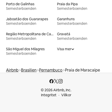
Porto de Galinhas
Praia da Pipa
Semesterboenden
Semesterboenden
Jaboatão dos Guararapes
Garanhuns
Semesterboenden
Semesterboenden
Região Metropolitana de Campina Grande
Gravatá
Semesterboenden
Semesterboenden
São Miguel dos Milagres
Visa mer
Semesterboenden
Airbnb
Brasilien
Pernambuco
Praia de Maracaípe
© 2026 Airbnb, Inc.
Integritet
Villkor