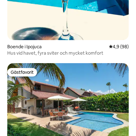
Boende i Ipojuca
4,9 av 5 i g
4,9 (98)
Hus vid havet, fyra sviter och mycket komfort
Gästfavorit
Gästfavorit