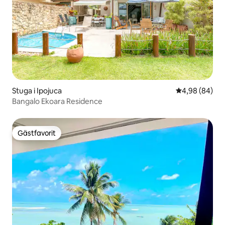
Stuga i Ipojuca
4,98 av 5 i g
4,98 (84)
Bangalo Ekoara Residence
Gästfavorit
Gästfavorit