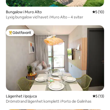
Bungalow i Muro Alto
5 av 5 i g
5 (10)
Lyxig bungalow vid havet i Muro Alto – 4 sviter
Gästfavorit
Populär gästfavorit
Lägenhet i Ipojuca
5 av 5 i g
5 (13)
Drömstrand lägenhet komplett i Porto de Galinhas