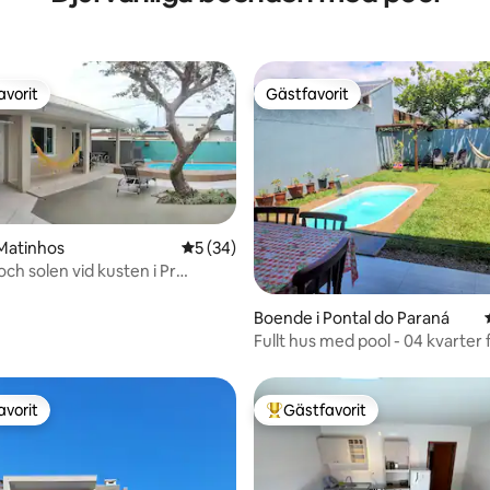
avorit
Gästfavorit
gästfavorit
Gästfavorit
Matinhos
5 av 5 i genomsnittligt betyg, 34 omdöm
5 (34)
och solen vid kusten i Pr
tligt betyg, 10 omdömen
Boende i Pontal do Paraná
Fullt hus med pool - 04 kvarter 
havet!
avorit
Gästfavorit
gästfavorit
Populär gästfavorit