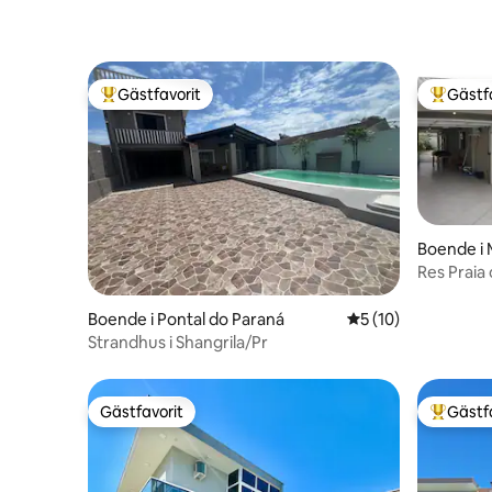
Gästfavorit
Gästf
Populär gästfavorit
Populär 
Boende i 
Res Praia 
Matinhos
Boende i Pontal do Paraná
5 av 5 i genomsnit
5 (10)
Strandhus i Shangrila/Pr
Gästfavorit
Gästf
Gästfavorit
Populär 