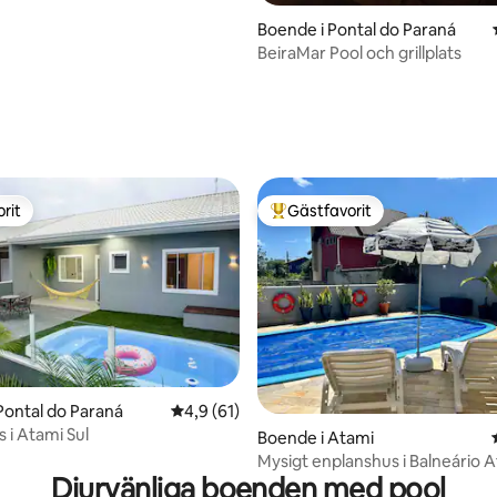
Boende i Pontal do Paraná
BeiraMar Pool och grillplats
tligt betyg, 88 omdömen
rit
Gästfavorit
rit
Populär gästfavorit
Pontal do Paraná
4,9 av 5 i genomsnittligt betyg, 61 omdöm
4,9 (61)
 i Atami Sul
Boende i Atami
tligt betyg, 19 omdömen
Mysigt enplanshus i Balneário A
Djurvänliga boenden med pool