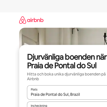
Hoppa
till
innehåll
Djurvänliga boenden när
Praia de Pontal do Sul
Hitta och boka unika djurvänliga boenden på
Airbnb
Plats
När resultaten är tillgängliga kan du navigera me
Incheckning