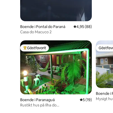
Boende i Pontal do Paraná
4,95 av 5 i genomsnit
4,95 (88)
Casa do Macuco 2
Gästfavorit
Gästfavo
Populär gästfavorit
Gästfavo
Boende i 
Mysigt hus
Boende i Paranaguá
5 av 5 i genomsnit
5 (19)
Rustikt hus på Ilha do
mel"@casa_da_isla"