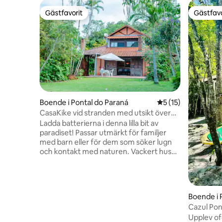
Gästfavorit
Gästfavo
Gästfavorit
Gästfavo
Boende i Pontal do Paraná
5 av 5 i genomsnit
5 (15)
CasaKike vid stranden med utsikt över
Ilha do Mel
Ladda batterierna i denna lilla bit av
paradiset! Passar utmärkt för familjer
med barn eller för dem som söker lugn
och kontakt med naturen. Vackert hus
med en omfattande trädgård framför
stranden. Nets tillgängliga för att koppla
av till ljudet av havet och lägereldens
utrymme för magiska stunder på natten.
Boende i 
Vi har direkt tillgång från trädgården till
Cazul Pont
sanden och spektakulär utsikt över
Upplev of
Honey Island. Täckt grill och stort rum