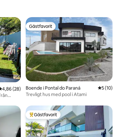
Gästfavorit
Gästfavorit
en
Boende i Pontal do Paraná
5 av 5 i genomsnit
5 (10)
4,86 av 5 i genomsnittligt betyg, 28 omdömen
4,86 (28)
Trevligt hus med pool i Atami
från
Gästfavorit
Populär gästfavorit