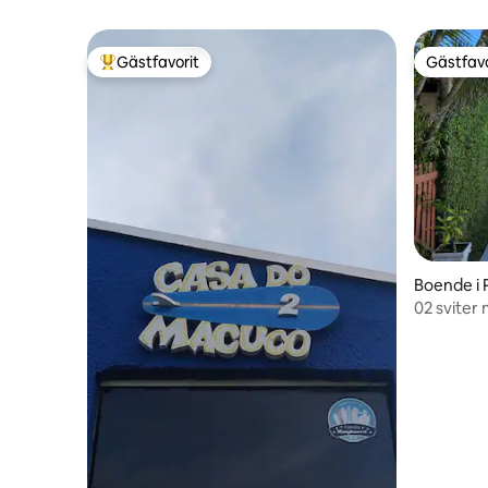
Gästfavorit
Gästfavo
Populär gästfavorit
Gästfavo
Boende i 
02 sviter
wi-fi