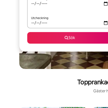
Utcheckning
Sök
Topprankad
Gäster h