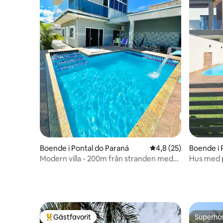
Boende i Pontal do Paraná
4,8 av 5 i genomsnit
4,8 (25)
Boende i 
Modern villa - 200m från stranden med
Hus med p
pool och AC
Gästfavorit
Superho
Populär gästfavorit
Superho