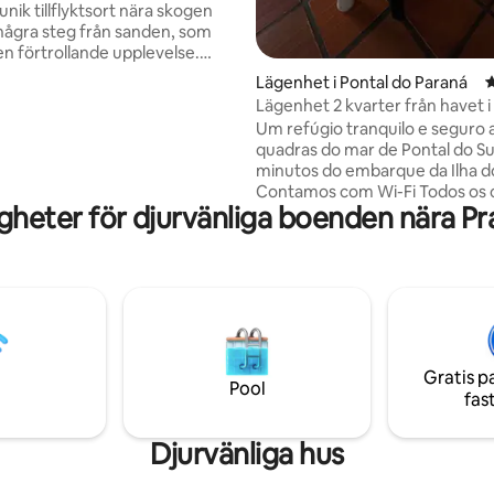
unik tillflyktsort nära skogen
några steg från sanden, som
en förtrollande upplevelse.
dig att du vaknar upp med Ilha
Lägenhet i Pontal do Paraná
4
amför dig och stranden vid dina
Lägenhet 2 kvarter från havet i
Sul - PR
Um refúgio tranquilo e seguro 
apa en inbjudande miljö där du
quadras do mar de Pontal do Sul
a av, ladda om och njuta av den
minutos do embarque da Ilha d
eten. Kom och njut av
Contamos com Wi-Fi Todos os cômodos
ika och mysiga tillflyktsort.
heter för djurvänliga boenden nära Pra
com janelas, cortinas e ventilad
h låtillåt dig själv att uppleva
Condomínio com área verde, fá
denna unika plats.
acesso, 1 vaga de garagem cob
demarcada. Temos churrasquei
chuveiros externos. Acesso po
apartamento no primeiro anda
Apartamento conta com
cooktop,geladeira, microondas,
Gratis p
tanque,utensílios e panelas OBS: Não
Pool
fas
oferecemos roupa de cama, m
banho
Djurvänliga hus