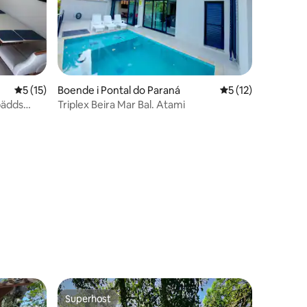
5 av 5 i genomsnittligt betyg, 15 omdömen
5 (15)
Boende i Pontal do Paraná
5 av 5 i genomsni
5 (12)
bädds
Triplex Beira Mar Bal. Atami
en
Superhost
Superhost