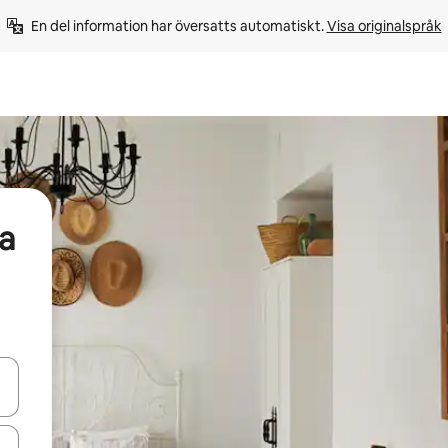
En del information har översatts automatiskt. 
Visa originalspråk
a
d upp- och nedåtpilarna eller utforska genom att trycka eller svepa.