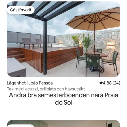
Gästfavorit
Gästfavorit
Lägenhet i João Pessoa
4,88 av 5 i g
4,88 (24)
Tak med jacuzzi, grillplats och havsutsikt
Andra bra semesterboenden nära Praia
do Sol