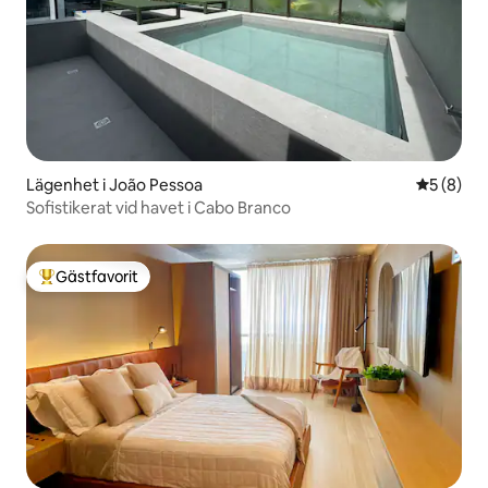
Lägenhet i João Pessoa
5 av 5 i 
5 (8)
Sofistikerat vid havet i Cabo Branco
Gästfavorit
Populär gästfavorit