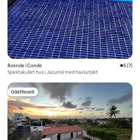
Boende i Conde
5 av 5 i 
5 (7)
Spektakulärt hus i Jacumã med havsutsikt
Gästfavorit
Gästfavorit