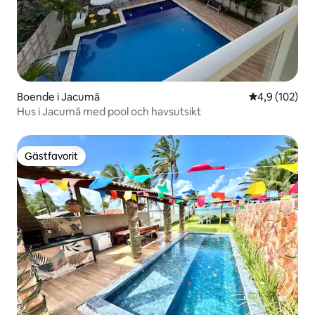
Boende i Jacumã
4,9 av 5 i ge
4,9 (102)
Hus i Jacumã med pool och havsutsikt
Gästfavorit
Gästfavorit