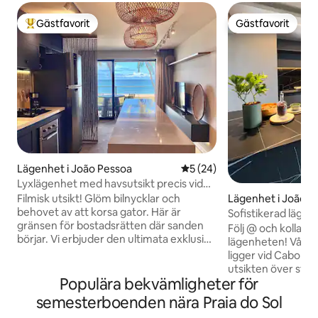
Gästfavorit
Gästfavorit
Populär gästfavorit
Gästfavorit
Lägenhet i João Pessoa
5 av 5 i genomsnittligt be
5 (24)
Lyxlägenhet med havsutsikt precis vid
sanden
Filmisk utsikt! Glöm bilnycklar och
Lägenhet i João P
behovet av att korsa gator. Här är
Sofistikerad lägen
gränsen för bostadsrätten där sanden
havet!
Följ @ och kolla in
börjar. Vi erbjuder den ultimata exklusiva
lägenheten! Vår lägenhet är 90 m2 och
upplevelsen: att sova och vakna till
ligger vid Cabo B
vågornas ljud och ha direkt tillgång till
utsikten över staden! Lägen
stranden! Det erbjuder bekvämligheten
Populära bekvämligheter för
består av ett vard
att kliva ut ur hissen och omedelbart gå
och 100 % utrusta
semesterboenden nära Praia do Sol
på sanden, tillsammans med trygghet
en queen-size sän