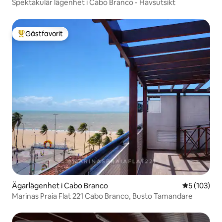
Spektakulär lägenhet i Cabo Branco - Havsutsikt
Gästfavorit
Populär gästfavorit
Ägarlägenhet i Cabo Branco
5 av 5 i ge
5 (103)
Marinas Praia Flat 221 Cabo Branco, Busto Tamandare