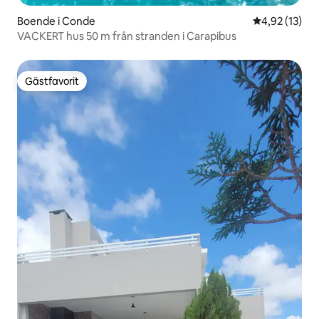
Boende i Conde
4,92 av 5 i g
4,92 (13)
VACKERT hus 50 m från stranden i Carapibus
Gästfavorit
Gästfavorit