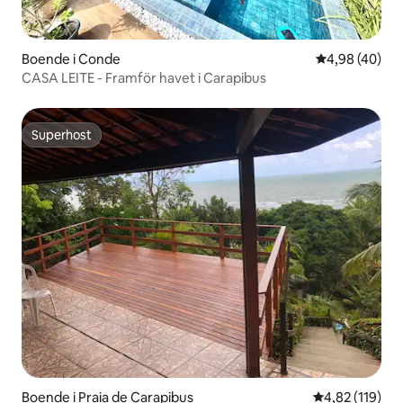
Boende i Conde
4,98 av 5 i g
4,98 (40)
CASA LEITE - Framför havet i Carapibus
Superhost
Superhost
Boende i Praia de Carapibus
4,82 av 5 i ge
4,82 (119)