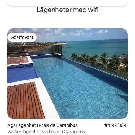
Lägenheter med wifi
Gästfavorit
Gästfavorit
Ägarlägenhet i Praia de Carapibus
4,92 av 5 i ge
4,92 (169)
Vacker lägenhet vid havet i Carapibus