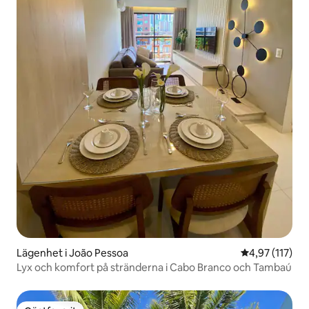
Lägenhet i João Pessoa
4,97 av 5 i ge
4,97 (117)
Lyx och komfort på stränderna i Cabo Branco och Tambaú