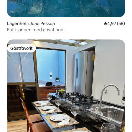
Lägenhet i João Pessoa
4,97 av 5 i g
4,97 (58)
Fot i sanden med privat pool.
Gästfavorit
Gästfavorit