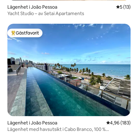
Lägenhet i João Pessoa
5 av 5 i g
5 (13)
Yacht Studio – av Setai Apartaments
Gästfavorit
Populär gästfavorit
Lägenhet i João Pessoa
4,96 av 5 i ge
4,96 (183)
Lägenhet med havsutsikt i Cabo Branco, 100 %
luftkonditionerad