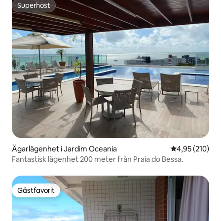
Superhost
Superhost
Ägarlägenhet i Jardim Oceania
4,95 av 5 i ge
4,95 (210)
Fantastisk lägenhet 200 meter från Praia do Bessa.
Gästfavorit
Gästfavorit