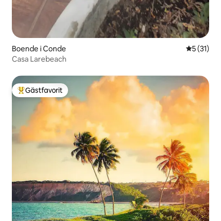
Boende i Conde
5 av 5 i g
5 (31)
Casa Larebeach
Gästfavorit
Populär gästfavorit