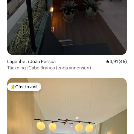
Lägenhet i João Pessoa
4,91 av 5 i g
4,91 (46)
Täckning i Cabo Branco (enda annonsen)
Gästfavorit
Populär gästfavorit