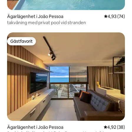
Ägarlägenhet i João Pessoa
4,93 av 5 i g
4,93 (74)
takvåning med privat pool vid stranden
Gästfavorit
Gästfavorit
Ägarlägenhet i João Pessoa
4,92 av 5 i g
4,92 (38)