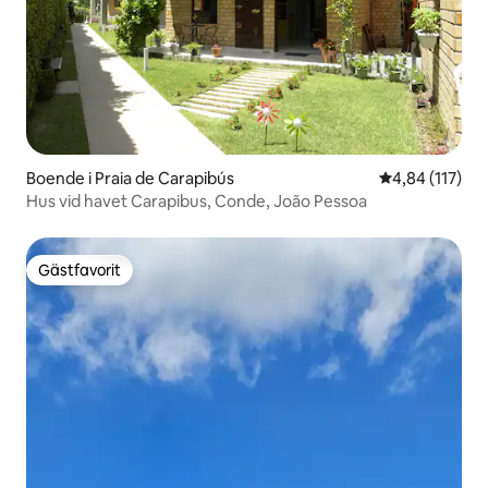
Boende i Praia de Carapibús
4,84 av 5 i ge
4,84 (117)
Hus vid havet Carapibus, Conde, João Pessoa
Gästfavorit
Gästfavorit