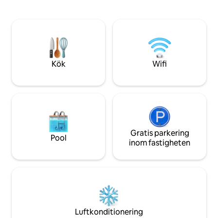
och en koppling till naturen. Återvänd
luftkonditionering
från havet till den bekväma
queen-size sänga
luftkonditioneringen på 1 minut, nära till
luftkonditionering. Totalt 2 badrum
det bästa som staden har att erbjuda.
lägenheten, och 2
Estetiken och funktionaliteten hos ett
personer. Vi har smart-TV, med tillgång
helt boende.
till Netflix och Y
och elektroniskt l
Kök
Wifi
självincheckning.
Gratis parkering
Pool
inom fastigheten
Luftkonditionering