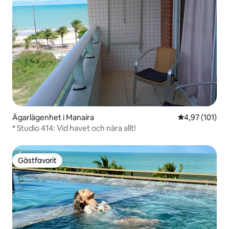
Ägarlägenhet i Manaíra
4,97 av 5 i ge
4,97 (101)
* Studio 414: Vid havet och nära allt!
Gästfavorit
Gästfavorit