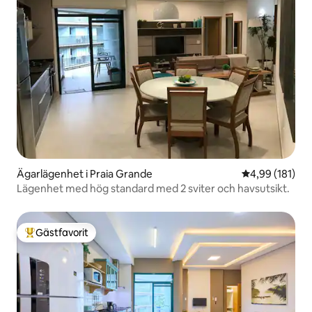
Ägarlägenhet i Praia Grande
4,99 av 5 i ge
4,99 (181)
Lägenhet med hög standard med 2 sviter och havsutsikt.
Gästfavorit
Populär gästfavorit