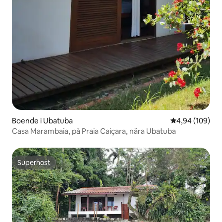
Boende i Ubatuba
4,94 av 5 i ge
4,94 (109)
Casa Marambaia, på Praia Caiçara, nära Ubatuba
Superhost
Superhost