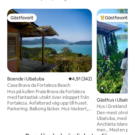
Gästfavorit
Gästfavorit
Gästfavorit
Populär gästfavor
Boende i Ubatuba
4,91 av 5 i genomsnittligt bet
4,91 (342)
Casa Brava da Fortaleza Beach
Hus på kullen Praia Brava da Fortaleza
med fantastisk utsikt över inloppet från
Gästhus i Ubatub
Fortaleza. Asfalterad väg upp till huset.
Hus i Grekland me
Parkering. Balkong läcker. Hus Vackert,
Promontory Site
Den mest otroliga
praktiskt och väl utrustat. Ett hem så
Ubatuba, med utsi
enkelt som du kan se, men utsikten och
Anchieta Island, 
lugnet på platsen kan försäkra dig om att
mer… Med en privat
det inte har något pris. Det är 500 meter