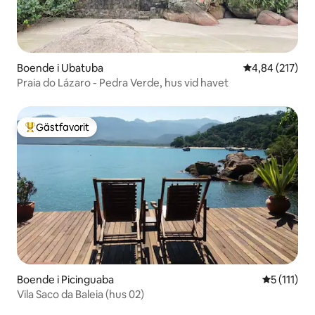
Boende i Ubatuba
4,84 av 5 i ge
4,84 (217)
Praia do Lázaro - Pedra Verde, hus vid havet
Gästfavorit
Populär gästfavorit
Boende i Picinguaba
5 av 5 i g
5 (111)
Vila Saco da Baleia (hus 02)