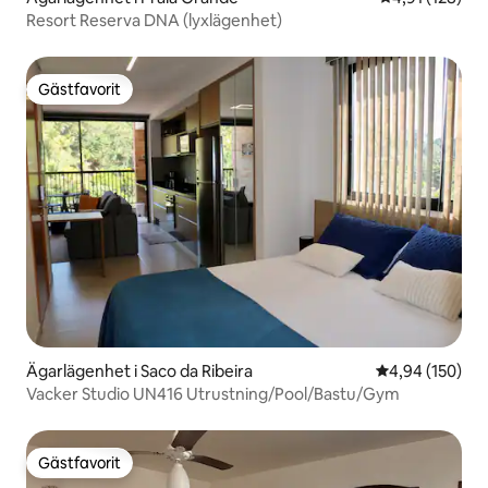
Resort Reserva DNA (lyxlägenhet)
Gästfavorit
Gästfavorit
Ägarlägenhet i Saco da Ribeira
4,94 av 5 i ge
4,94 (150)
Vacker Studio UN416 Utrustning/Pool/Bastu/Gym
Gästfavorit
Gästfavorit