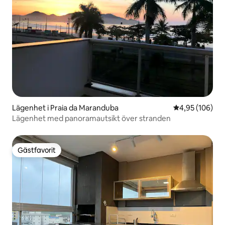
Lägenhet i Praia da Maranduba
4,95 av 5 i ge
4,95 (106)
Lägenhet med panoramautsikt över stranden
Gästfavorit
Gästfavorit