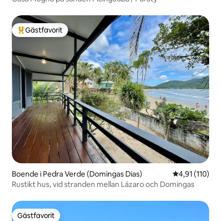
Gästfavorit
Populär gästfavorit
Boende i Pedra Verde (Domingas Dias)
4,91 av 5 i g
4,91 (110)
Rustikt hus, vid stranden mellan Lázaro och Domingas
Gästfavorit
Gästfavorit