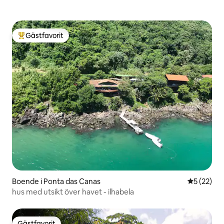
Gästfavorit
Populär gästfavorit
Boende i Ponta das Canas
5 av 5 i g
5 (22)
hus med utsikt över havet - ilhabela
Gästfavorit