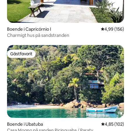
Boende i Capricórnio I
4,99 av 5 i ge
4,99 (156)
Charmigt hus på sandstranden
Gästfavorit
Gästfavorit
Boende i Ubatuba
4,85 av 5 i ge
4,85 (102)
Casa Mogno på sanden Picinguaba / Paraty