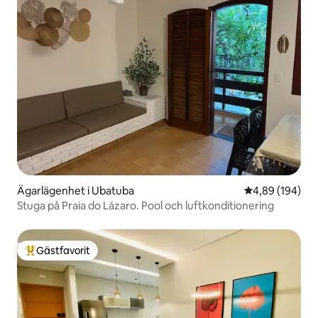
Ägarlägenhet i Ubatuba
4,89 av 5 i ge
4,89 (194)
Stuga på Praia do Lázaro. Pool och luftkonditionering
Gästfavorit
Populär gästfavorit