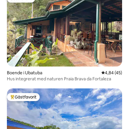
Gästfavorit
Boende i Ubatuba
4,84 av 5 i g
4,84 (45)
Hus integrerat med naturen Praia Brava da Fortaleza
Gästfavorit
Populär gästfavorit