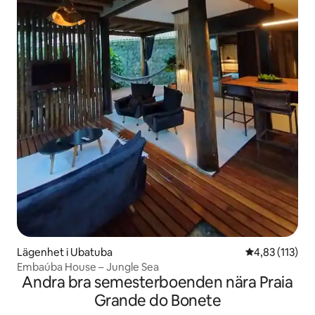
Lägenhet i Ubatuba
4,83 av 5 i ge
4,83 (113)
Embaúba House – Jungle Sea
Andra bra semesterboenden nära Praia
Grande do Bonete