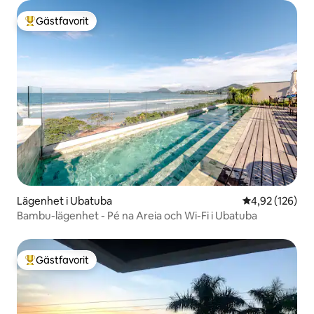
Gästfavorit
Populär gästfavorit
Lägenhet i Ubatuba
4,92 av 5 i ge
4,92 (126)
Bambu-lägenhet - Pé na Areia och Wi-Fi i Ubatuba
Gästfavorit
Populär gästfavorit