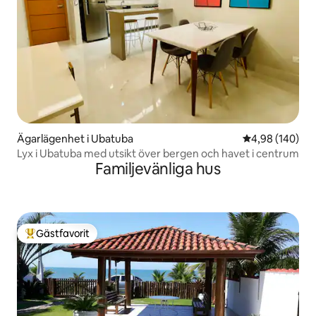
Ägarlägenhet i Ubatuba
4,98 av 5 i ge
4,98 (140)
Lyx i Ubatuba med utsikt över bergen och havet i centrum
Familjevänliga hus
Gästfavorit
Populär gästfavorit