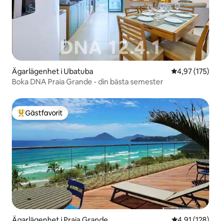
Ägarlägenhet i Ubatuba
4,97 av 5 i ge
4,97 (175)
Boka DNA Praia Grande - din bästa semester
Gästfavorit
Populär gästfavorit
Ägarlägenhet i Praia Grande
4,91 av 5 i ge
4,91 (128)