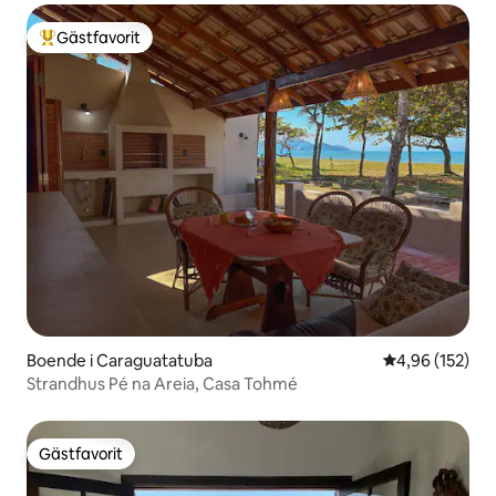
Gästfavorit
Populär gästfavorit
Boende i Caraguatatuba
4,96 av 5 i ge
4,96 (152)
Strandhus Pé na Areia, Casa Tohmé
Gästfavorit
Gästfavorit