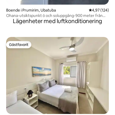
Boende i Prumirim, Ubatuba
4,97 av 5 i ge
4,97 (124)
Ohana-utsiktspunkt ö och soluppgång-900 meter från
Lägenheter med luftkonditionering
stranden
Gästfavorit
Gästfavorit