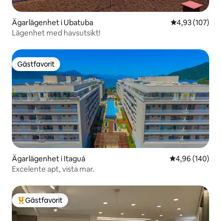
Ägarlägenhet i Ubatuba
4,93 av 5 i ge
4,93 (107)
Lägenhet med havsutsikt!
Gästfavorit
Gästfavorit
Ägarlägenhet i Itaguá
4,96 av 5 i ge
4,96 (140)
Excelente apt, vista mar.
Gästfavorit
Populär gästfavorit