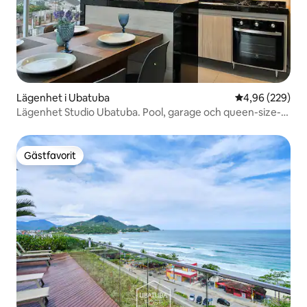
Lägenhet i Ubatuba
4,96 av 5 i ge
4,96 (229)
Lägenhet Studio Ubatuba. Pool, garage och queen-size-
säng
Gästfavorit
Gästfavorit