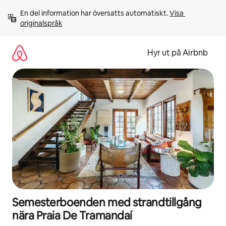
Hoppa
En del information har översatts automatiskt. 
Visa 
till
originalspråk
innehåll
Hyr ut på Airbnb
Semesterboenden med strandtillgång
nära Praia De Tramandaí