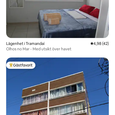
Lägenhet i Tramandaí
4,98 av 5 i g
4,98 (42)
Olhos no Mar - Med utsikt över havet
Gästfavorit
Populär gästfavorit