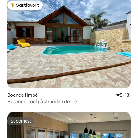
Gästfavorit
Populär gästfavorit
Boende i Imbé
5 av 5 i g
5 (13)
Hus med pool på stranden i Imbé
Superhost
Superhost