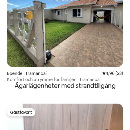
Boende i Tramandaí
4,96 av 5 i g
4,96 (23)
Komfort och utrymme för familjen i Tramandaí
Ägarlägenheter med strandtillgång
Gästfavorit
Gästfavorit