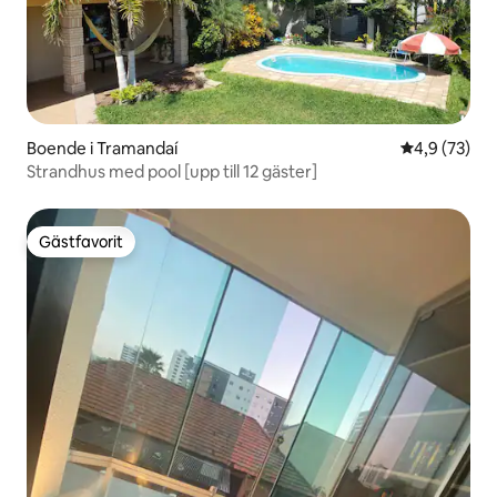
Boende i Tramandaí
4,9 av 5 i g
4,9 (73)
Strandhus med pool [upp till 12 gäster]
Gästfavorit
Gästfavorit