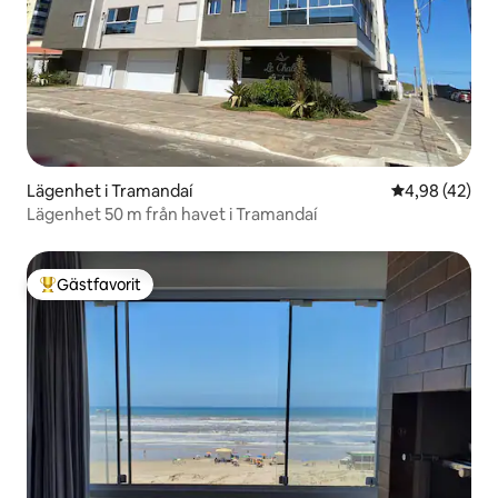
Lägenhet i Tramandaí
4,98 av 5 i g
4,98 (42)
Lägenhet 50 m från havet i Tramandaí
Gästfavorit
Populär gästfavorit