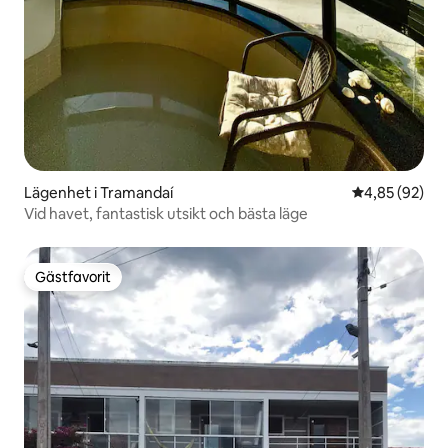
Lägenhet i Tramandaí
4,85 av 5 i g
4,85 (92)
Vid havet, fantastisk utsikt och bästa läge
Gästfavorit
Gästfavorit