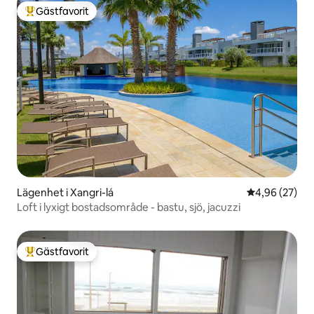
Gästfavorit
Populär gästfavorit
Lägenhet i Xangri-lá
4,96 av 5 i g
4,96 (27)
Loft i lyxigt bostadsområde - bastu, sjö, jacuzzi
Gästfavorit
Populär gästfavorit