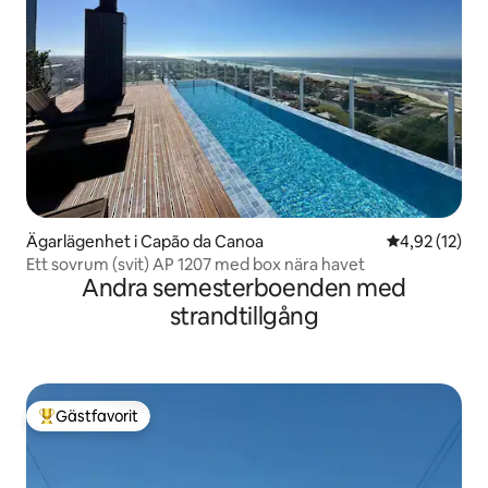
Ägarlägenhet i Capão da Canoa
4,92 av 5 i g
4,92 (12)
Ett sovrum (svit) AP 1207 med box nära havet
Andra semesterboenden med
strandtillgång
Gästfavorit
Populär gästfavorit