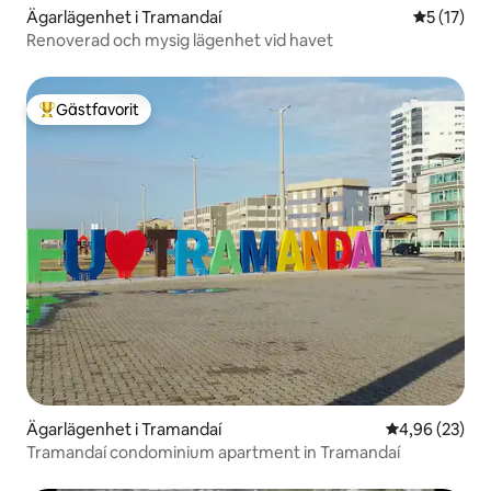
Ägarlägenhet i Tramandaí
5 av 5 i g
5 (17)
Renoverad och mysig lägenhet vid havet
Gästfavorit
Populär gästfavorit
Ägarlägenhet i Tramandaí
4,96 av 5 i g
4,96 (23)
Tramandaí condominium apartment in Tramandaí