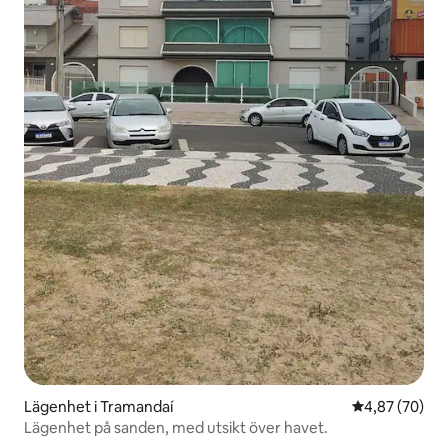
Lägenhet i Tramandaí
4,87 av 5 i g
4,87 (70)
Lägenhet på sanden, med utsikt över havet.