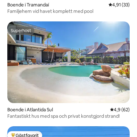
Boende i Tramandaí
4,91 av 5 i g
4,91 (33)
Familjehem vid havet komplett med pool
Superhost
Superhost
Boende i Atlantida Sul
4,9 av 5 i g
4,9 (62)
Fantastiskt hus med spa och privat konstgjord strand!
Gästfavorit