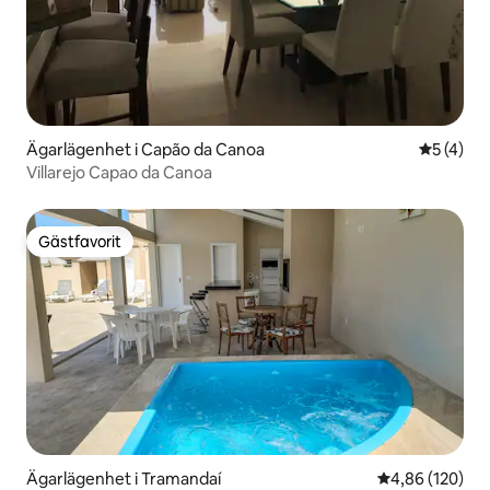
Ägarlägenhet i Capão da Canoa
5 av 5 i 
5 (4)
Villarejo Capao da Canoa
Gästfavorit
Gästfavorit
Ägarlägenhet i Tramandaí
4,86 av 5 i ge
4,86 (120)