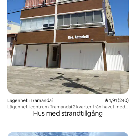
Lägenhet i Tramandaí
4,91 av 5 i ge
4,91 (240)
Lägenhet i centrum Tramandai 2 kvarter från havet med
Hus med strandtillgång
box