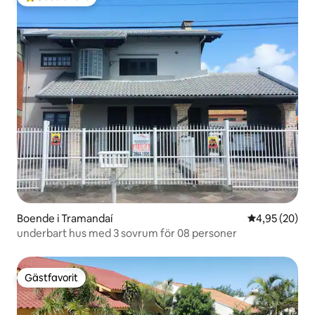
Populär gästfavorit
Boende i Tramandaí
4,95 av 5 i g
4,95 (20)
underbart hus med 3 sovrum för 08 personer
Gästfavorit
Gästfavorit