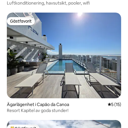
Luftkonditionering, havsutsikt, pooler, wifi
Gästfavorit
Gästfavorit
Ägarlägenhet i Capão da Canoa
5 av 5 i g
5 (15)
Resort Kapitel av goda stunder!