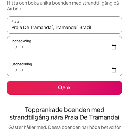
Hitta och boka unika boenden med strandtillgång på
Airbnb
Plats
När resultaten är tillgängliga kan du navigera med upp- och ned
Incheckning
Utcheckning
Sök
Topprankade boenden med
strandtillgång nära Praia De Tramandaí
Gäster håller med: Dessa boenden har höga betyg för