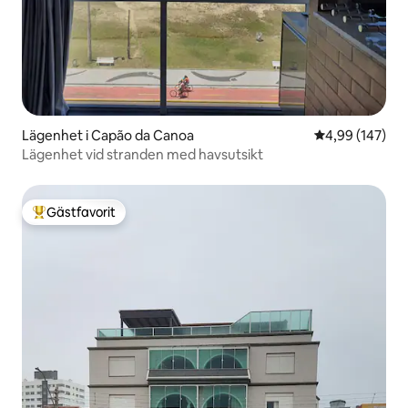
Lägenhet i Capão da Canoa
4,99 av 5 i ge
4,99 (147)
Lägenhet vid stranden med havsutsikt
Gästfavorit
Populär gästfavorit