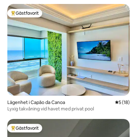
Gästfavorit
Populär gästfavorit
Lägenhet i Capão da Canoa
5 av 5 i g
5 (18)
Lyxig takvåning vid havet med privat pool
Gästfavorit
Populär gästfavorit