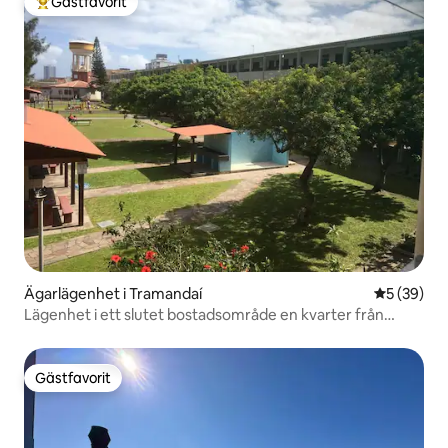
Gästfavorit
Populär gästfavorit
Ägarlägenhet i Tramandaí
5 av 5 i g
5 (39)
Lägenhet i ett slutet bostadsområde en kvarter från
havet
Gästfavorit
Gästfavorit