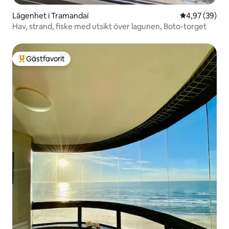
Lägenhet i Tramandaí
4,97 av 5 i g
4,97 (39)
Hav, strand, fiske med utsikt över lagunen, Boto-torget
Gästfavorit
Populär gästfavorit