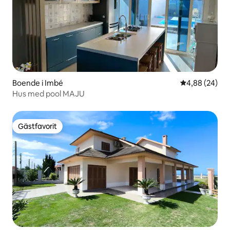
Boende i Imbé
4,88 av 5 i g
4,88 (24)
Hus med pool MAJU
Gästfavorit
Gästfavorit