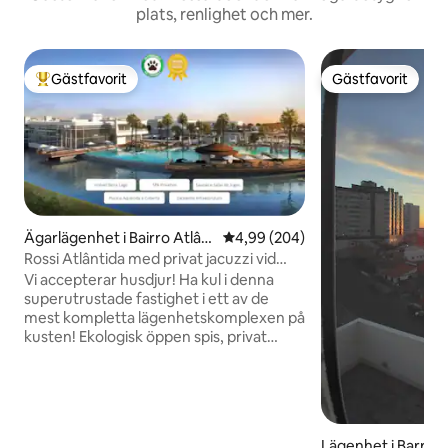
plats, renlighet och mer.
Gästfavorit
Gästfavorit
Populär gästfavorit
Gästfavorit
Ägarlägenhet i Bairro Atlân
4,99 av 5 i genomsnittligt bety
4,99 (204)
tida
Rossi Atlântida med privat jacuzzi vid
sjön
Vi accepterar husdjur! Ha kul i denna
superutrustade fastighet i ett av de
mest kompletta lägenhetskomplexen på
kusten! Ekologisk öppen spis, privat
uppvärmd SPA på terrassen med utsikt
över sjön, pergola, luftkonditionering,
wifi, grillplats! Bara 3 minuters bilresa
från stranden! Fastigheten och
bostadsrättsföreningen har: * Största
Lägenhet i Barra