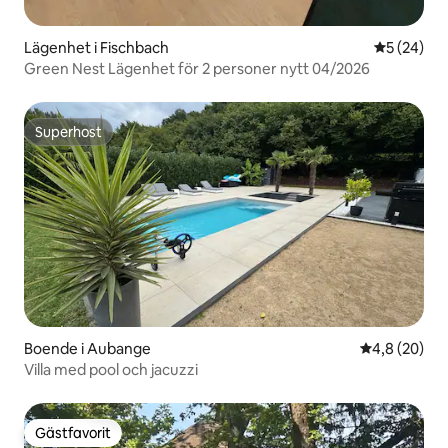
Lägenhet i Fischbach
5 av 5 i g
5 (24)
Green Nest Lägenhet för 2 personer nytt 04/2026
Superhost
Superhost
Boende i Aubange
4,8 av 5 i g
4,8 (20)
Villa med pool och jacuzzi
Gästfavorit
Gästfavorit