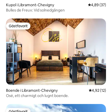
Kupol i Libramont-Chevigny
4,89 av 5 i g
4,89 (37)
Bulles de Freux: Vid solnedgången
Gästfavorit
Gästfavorit
Boende i Libramont-Chevigny
4,92 av 5 i g
4,92 (12)
Osé, ett charmigt och lugnt boende.
Gästfavorit