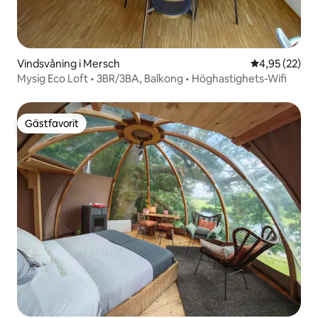
Vindsvåning i Mersch
4,95 av 5 i g
4,95 (22)
Mysig Eco Loft • 3BR/3BA, Balkong • Höghastighets-Wifi
Gästfavorit
Gästfavorit