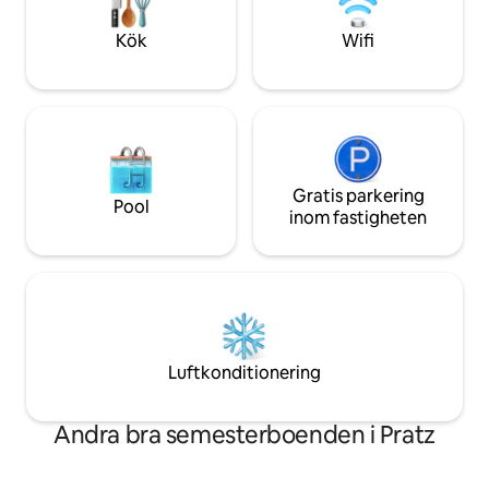
restauranger och Hamilius Parkhouse,
2025 Luftkondition
med spårvagn och buss utanför dörren.
Kök
Wifi
Ren komfort
Gratis parkering
Pool
inom fastigheten
Luftkonditionering
Andra bra semesterboenden i Pratz