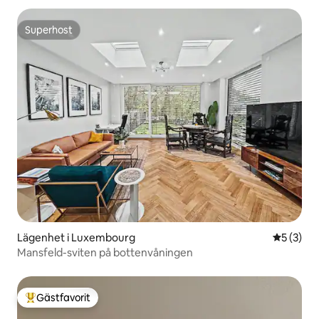
Superhost
Superhost
Lägenhet i Luxembourg
5 av 5 i 
5 (3)
Mansfeld-sviten på bottenvåningen
Gästfavorit
Populär gästfavorit