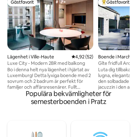
Gästfavorit
Gästfavorit
Gästfavorit
Populär gästfavor
Lägenhet i Ville-Haute
4,92 av 5 i genomsnittligt be
4,92 (52)
Boende i Marche
ne
Luxe City - Modern 2BR med balkong
Gîte fridfull Arden
Bo i denna helt nya lägenhet i hjärtat av
Luta dig tillbaka o
Luxemburg! Detta lyxiga boende med 2
lugna, eleganta oc
sovrum och 2 badrum är perfekt för
den solbadade ter
familjer och affärsresenärer. Fullt
jacuzzin i den anl
Populära bekvämligheter för
utrustad med exklusiva bekvämligheter,
eller bara luta dig
inklusive tvättmaskin, torktumlare och 2
och njut av den fri
semesterboenden i Pratz
smarta TV-apparater. Njut av en
kvällsdrink, en gril
fantastisk balkong med utsikt över
täckta terrassen el
staden, ljudisolerade fönster med
utebordet. NY 2023
trippelglas, förstklassiga möbler och
med inbyggda högt
lyxiga sängkläder förbäddat linne för
flerfärgade LED-l
ultimat komfort. Några steg från butiker,
utanför, och flera 