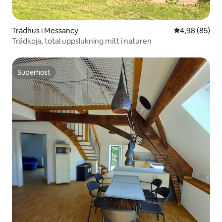
Trädhus i Messancy
4,98 av 5 i g
4,98 (85)
Trädkoja, total uppslukning mitt i naturen
Superhost
Superhost