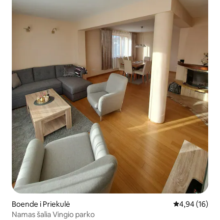
Boende i Priekulė
4,94 av 5 i g
4,94 (16)
Namas šalia Vingio parko