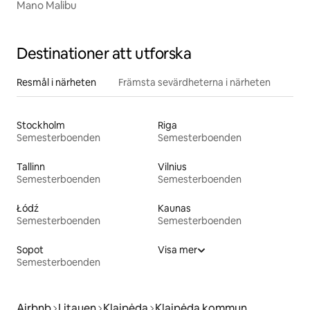
Mano Malibu
Destinationer att utforska
Resmål i närheten
Främsta sevärdheterna i närheten
Stockholm
Riga
Semesterboenden
Semesterboenden
Tallinn
Vilnius
Semesterboenden
Semesterboenden
Łódź
Kaunas
Semesterboenden
Semesterboenden
Sopot
Visa mer
Semesterboenden
Airbnb
Litauen
Klaipėda
Klaipėda kommun