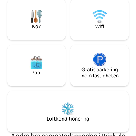
till huset, som du kanske måste dela
privat parkering, 
med ett annat hus (inte alltid).
dygnet runt, hiss,
Delfinarium 1 km bort. Över 50 km
en park runt sjön. V
cykelvägar. Inga djur. Elbilsladdning,
sjöutsikt, njut a
laddning av elbil. Det finns varmt och
och varva ner i din
Kök
Wifi
hett vatten.
Gratis parkering
Pool
inom fastigheten
Luftkonditionering