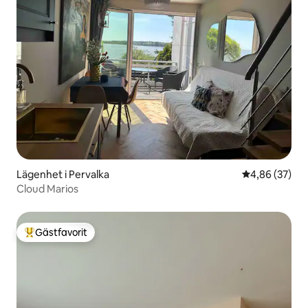
Lägenhet i Pervalka
4,86 av 5 i g
4,86 (37)
Cloud Marios
Gästfavorit
Populär gästfavorit