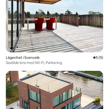
Lägenhet i Svencelė
5 av 5 i 
5 (9)
SeaSide bris med WI-FI, Parkering