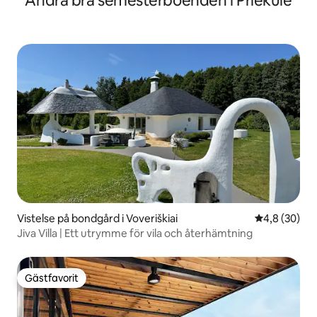
Andra bra semesterboenden i Priekule
Vistelse på bondgård i Voveriškiai
4,8 av 5 i g
4,8 (30)
Jiva Villa | Ett utrymme för vila och återhämtning
Gästfavorit
Gästfavorit