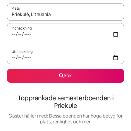
Plats
När resultaten är tillgängliga kan du navigera med upp- och ned
Incheckning
Utcheckning
Sök
Topprankade semesterboenden i
Priekule
Gäster håller med: Dessa boenden har höga betyg för
plats, renlighet och mer.