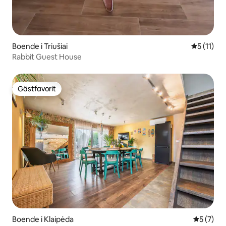
Boende i Triušiai
5 av 5 i 
5 (11)
Rabbit Guest House
Gästfavorit
Gästfavorit
Boende i Klaipėda
5 av 5 i 
5 (7)