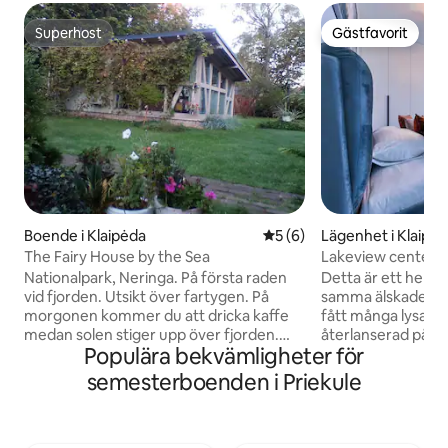
Superhost
Gästfavorit
Superhost
Gästfavorit
Boende i Klaipėda
5 av 5 i genomsnittligt b
5 (6)
Lägenhet i Klaipė
The Fairy House by the Sea
Lakeview center l
parkering
Nationalpark, Neringa. På första raden
Detta är ett helt 
vid fjorden. Utsikt över fartygen. På
samma älskade läg
morgonen kommer du att dricka kaffe
fått många lysa
medan solen stiger upp över fjorden.
återlanserad på gr
Populära bekvämligheter för
Tallskog, hav. Lugn plats. Till havet 700 m
vår värdkonfigurat
genom tallskogen. Barnvänlig.
lägenhet med sjöut
semesterboenden i Priekule
Miljövänligt "nollutslös"-hus. Litet kök,
med diskmaskin, u
TV, WIFI. Duschar och toalett. Ett stort
mikrovågsugn. Njut
rum. Det finns en trädgård i anslutning
brädspel, tvättmas