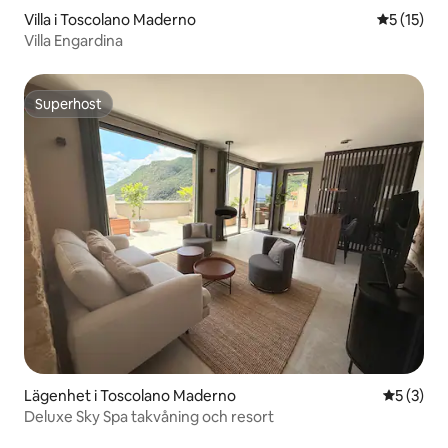
Villa i Toscolano Maderno
5 av 5 i g
5 (15)
Villa Engardina
Superhost
Superhost
Lägenhet i Toscolano Maderno
5 av 5 i 
5 (3)
Deluxe Sky Spa takvåning och resort