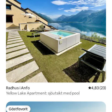
Radhus i Anfo
4,83 av 5 i g
4,83 (23)
Yellow Lake Apartment: sjöutsikt med pool
Gästfavorit
Gästfavorit