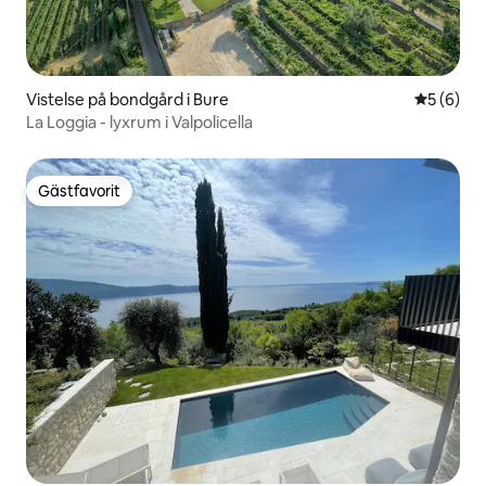
Vistelse på bondgård i Bure
5 av 5 i 
5 (6)
La Loggia - lyxrum i Valpolicella
Gästfavorit
Gästfavorit