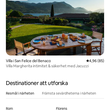
Villa i San Felice del Benaco
4,96 av 5 i g
4,96 (85)
Villa Margherita intimitet & säkerhet med Jacuzzi
Destinationer att utforska
Resmål i närheten
Främsta sevärdheterna i närheten
Rom
Florens