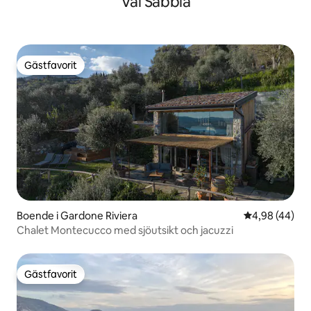
Val Sabbia
Gästfavorit
Gästfavorit
Boende i Gardone Riviera
4,98 av 5 i g
4,98 (44)
Chalet Montecucco med sjöutsikt och jacuzzi
Gästfavorit
Gästfavorit