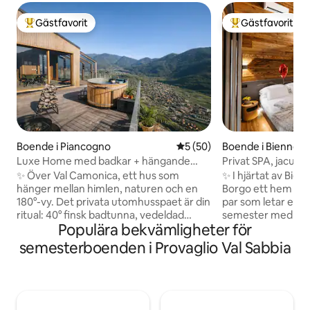
Gästfavorit
Gästfavorit
Populär gästfavorit
Populär gästfavor
Boende i Piancogno
5 av 5 i genomsnittligt be
5 (50)
Boende i Bienno
Luxe Home med badkar + hängande
Privat SPA, jacuzzi
bastu i bergen
Alperna Luxury 
✨ Över Val Camonica, ett hus som
✨ I hjärtat av Bien
hänger mellan himlen, naturen och en
Borgo ett hem från
180°-vy. Det privata utomhusspaet är din
par som letar efte
ritual: 40° finsk badtunna, vedeldad
semester med verkl
Populära bekvämligheter för
bastu och varm dusch under stjärnorna.
ved och design föl
🛏️ King-svit + dubbel mezzanin, 🛋️
timmars privat SPA
semesterboenden i Provaglio Val Sabbia
Vardagsrum med glasväggar och utsikt
bastu och alpin utsikt. King-svit 
över dalen, Förstklassigt 🍳 kök, 📶
eget badrum 75"📺
Snabbt wifi 🚗 Privat parkering + laddning
Bäddsoffa i minne
av elbil 🌿 Avskildhet, lugn och
Hantverksmat och 
välbefinnande: en romantisk semester
Takterass Snabbt 📶 wifi ❤️ P