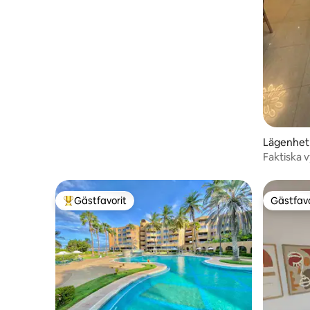
Lägenhet 
Faktiska 
Gästfavorit
Gästfavo
Populär gästfavorit
Gästfavo