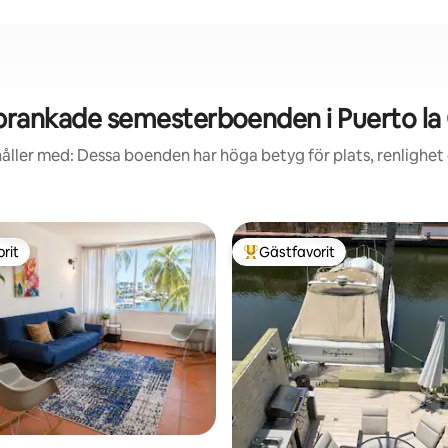
rankade semesterboenden i Puerto la
åller med: Dessa boenden har höga betyg för plats, renlighet
rit
Gästfavorit
rit
Populär gästfavorit