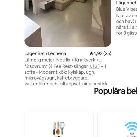
Lägenhet 
Blue Vibes
Playa Can
Njut av e
och hav) 
nära till 
för 3 gäs
och luftko
poolen me
dra nytta
Lägenhet i Lecheria
4,92 av 5 i genomsnit
4,92 (25)
utgång ti
Lämplig mejeri Netflix + Kraftverk +
parkering
terrass
*2 sovrum* (4 FeelRest-sängar 🇺🇸) + 1
promenad 
soffa • Modernt kök: kylskåp, ugn,
Marea Clu
mikrovågsugn, kaffebryggare,
Vinotinto
vattenfilter och full uppsättning bestick.
eller kons
Populära be
• Total teknik - 220V elgenerator - Smart
vattensystem (egen backup) 💧 -
Tvättmaskin/Torktumlare • Smarta
kranar • Termisk kontrollerad dusch 🚿 -
Rök-/gasdetektering • Digitalt lås 🔒 •
Fiberoptisk 100 MB 🚀 📍 Förstklassigt
läge: Pool 🏊♂️ + brygga till nationalparken
⛵ • Golv i porslinsplattor • *5-stjärnig
upplevelse