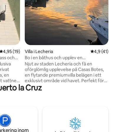
en
läge: Poo
⛵ • Porsl
stjärnor
4,95 av 5 i genomsnittligt betyg, 19 omdömen
4,95 (19)
Villa i Lecheria
4,9 av 5 i genomsni
4,9 (41)
rass och
Bo i en båthus och upplev en
premiumvistelse
lusiva
Njut av staden Lechería och få en
rivat
oförglömlig upplevelse på Casas Botes,
a, en
en flytande premiumvilla belägen i ett
t vattnet,
exklusivt område vid havet. Perfekt för
erto la Cruz
ymmer 6
grupper och fester, det erbjuder
 har 4
spektakulär utsikt över de farbara
gra
kanalerna och en unik naturmiljö. Bara 5
den (5
minuter från huvudköpcentret är det
ots).
den idealiska platsen att säga adjö till
xtremt
året, skåla med vänner och ta en
strikta
promenad till öarna i Mochima
usdjur inte
nationalpark, där du kan njuta av dess
arkering inom
kristallklara vatten.