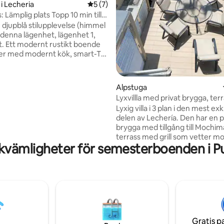
i Lecheria
5 av 5 i genomsnittligt betyg, 7 omdöm
5 (7)
: Lämplig plats Topp 10 min till
ales
n djupblå stilupplevelse (himmel
i denna lägenhet, lägenhet 1,
allt. Ett modernt rustikt boende
ter med modernt kök, smart-TV
nditionering. Koppla av vid
d utsikt över kanalerna och
 av din privata brygga med
tligt betyg, 25 omdömen
Alpstuga
ll havet. Toppläge med 1
Lyxvillla med privat brygga, ter
splats: bara 10 minuters
säkerhet
Lyxig villa i 3 plan i den mest exk
från Playa Los Canales och
delen av Lechería. Den har en p
b, och precis framför Ciudad
brygga med tillgång till Mochim
. Utmärkt för semester, sport
terrass med grill som vetter mo
erter!
kvämligheter för semesterboenden i Pu
snabbt Wi-Fi och Smart-TV. R
gäster (3 sovrum/5 sängar) och
badrum. Strategiskt beläget nå
minuter från butiker och stran
minuter med bil/15 minuter till f
Privat säkerhet dygnet runt. E
tyst komplex. Obs: På grund av 
regler för bostadsrättshus är h
Gratis p
tillåtna.