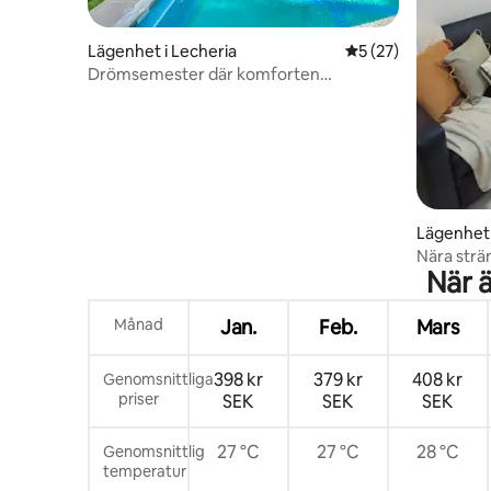
Lägenhet i Lecheria
5 av 5 i genomsnit
5 (27)
Drömsemester där komforten
omfamnar dig
Lägenhet 
Nära strä
När ä
Månad
Jan.
Feb.
Mars
398 kr
379 kr
408 kr
Genomsnittliga
priser
SEK
SEK
SEK
27 °C
27 °C
28 °C
Genomsnittlig
temperatur