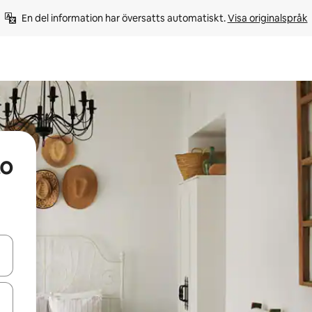
En del information har översatts automatiskt. 
Visa originalspråk
to
d upp- och nedåtpilarna eller utforska genom att trycka eller svepa.