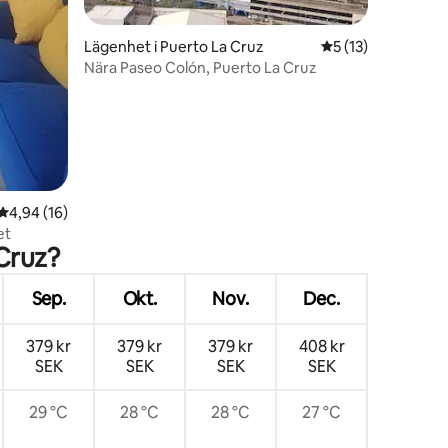
Lägenhet i Puerto La Cruz
5 av 5 i genomsni
5 (13)
Nära Paseo Colón, Puerto La Cruz
en
4,94 av 5 i genomsnittligt betyg, 16 omdömen
4,94 (16)
et
 Cruz?
Sep.
Okt.
Nov.
Dec.
379 kr
379 kr
379 kr
408 kr
SEK
SEK
SEK
SEK
29 °C
28 °C
28 °C
27 °C