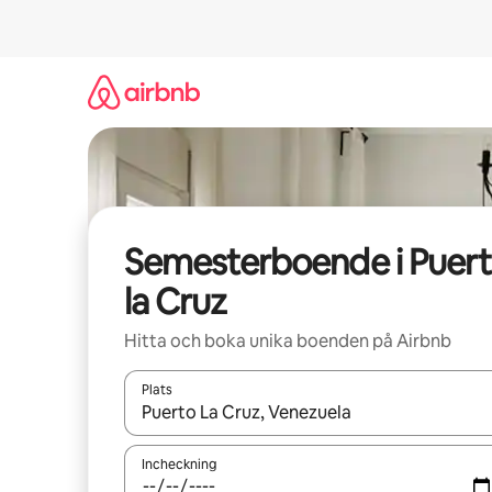
Hoppa
till
innehåll
Semesterboende i Puer
la Cruz
Hitta och boka unika boenden på Airbnb
Plats
När resultaten är tillgängliga kan du navigera me
Incheckning