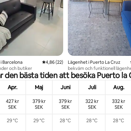
tligt betyg, 27 omdömen
i Barcelona
4,86 av 5 i genomsnittligt betyg, 22 omdöm
4,86 (22)
Lägenhet i Puerto La Cruz
nder och butiker
bekväm och funktionell lägenh
r den bästa tiden att besöka Puerto la
Apr.
Maj
Juni
Juli
Aug.
427 kr
379 kr
379 kr
322 kr
332 kr
SEK
SEK
SEK
SEK
SEK
29 °C
29 °C
28 °C
28 °C
28 °C