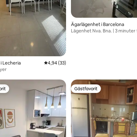
Ägarlägenhet i Barcelona
Lägenhet Nva. Bna. | 3 minuter 
Ppal. de Lechería
i Lecheria
4,94 av 5 i genomsnittligt betyg, 33 omdöm
4,94 (33)
vyer
rit
Gästfavorit
rit
Gästfavorit