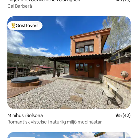
Cal Barberà
Gästfavorit
Populär gästfavorit
Minihus i Solsona
5 av 5 i g
5 (42)
Romantisk vistelse i naturlig miljö med hästar