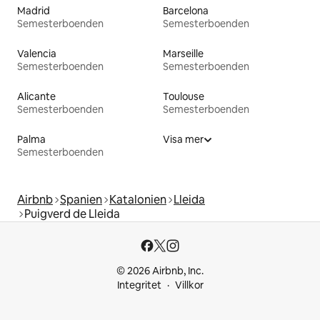
Madrid
Barcelona
Semesterboenden
Semesterboenden
Valencia
Marseille
Semesterboenden
Semesterboenden
Alicante
Toulouse
Semesterboenden
Semesterboenden
Palma
Visa mer
Semesterboenden
Airbnb
Spanien
Katalonien
Lleida
Puigverd de Lleida
© 2026 Airbnb, Inc.
Integritet
Villkor