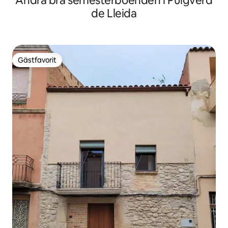
Andra bra semesterboenden i Puigverd
de Lleida
Gästfavorit
Gästfavorit