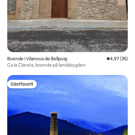
Boende i Vilanova de Bellpuig
4,97 av 5 i g
4,97 (35)
Ca la Clareta, boende på landsbygden
Gästfavorit
Gästfavorit