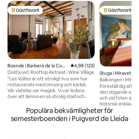
Gästfavorit
Gästfavorit
Populär gästfavorit
Populär gästfavor
Boende i Barberà de la Conc
4,98 av 5 i genomsnittligt bet
4,98 (123)
a
Dold juvel: Rooftop Retreat i Wine Village
Stuga i Miravet
"Les Voltes är ett otroligt hus som har
Balkongen i Mirav
restaurerats med omsorg och kärlek.
Föreställ dig att 
Vår vistelse var magisk. Vi var ledsna
den stigande sole
över att lämna en så otrolig stad och
och vid foten av Mi
perfekt lägenhet." – Rikki Träbjälkar,
historisk enklav där l
stengolv och en 200 år gammal fresk
Populära bekvämligheter för
Aurelio och Joaqui
bevarar vårt boendes karaktär och
att njuta av en my
semesterboenden i Puigverd de Lleida
charm. Den eleganta renoveringen
med ett härligt r
tillför moderna element med gästernas
pentry, terrass och träd
komfort i åtanke. Den drömlika
fåglarna, koppla a
takterrassen har utsikt över tegeltak