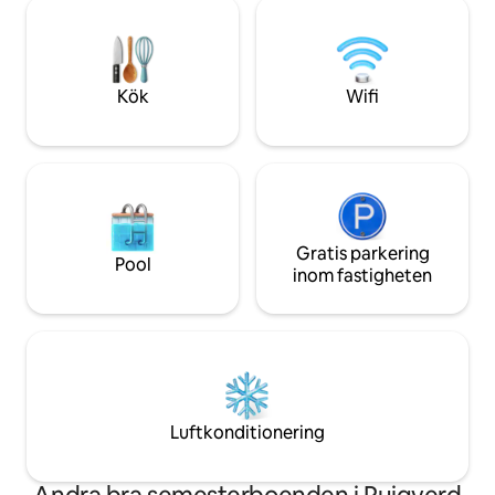
bredvid den ekologiska
omgivna av ett lapptäcke av vingårdar i
landskapet, en inbj
fjärran. Och vår gemensamma pool är
kontemplation, ut
perfekt för ett dopp.
yoga eller meditat
Kök
Wifi
Gratis parkering
Pool
inom fastigheten
Luftkonditionering