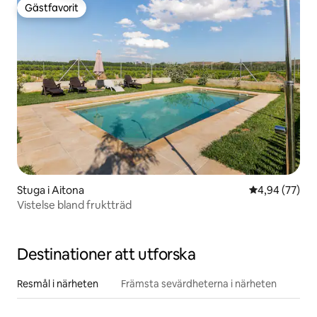
Gästfavorit
Gästfavorit
Stuga i Aitona
4,94 av 5 i g
4,94 (77)
Vistelse bland fruktträd
Destinationer att utforska
Resmål i närheten
Främsta sevärdheterna i närheten