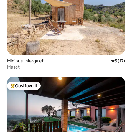
Minihus i Margalef
5 av 5 i g
5 (17)
Maset
Gästfavorit
Populär gästfavorit