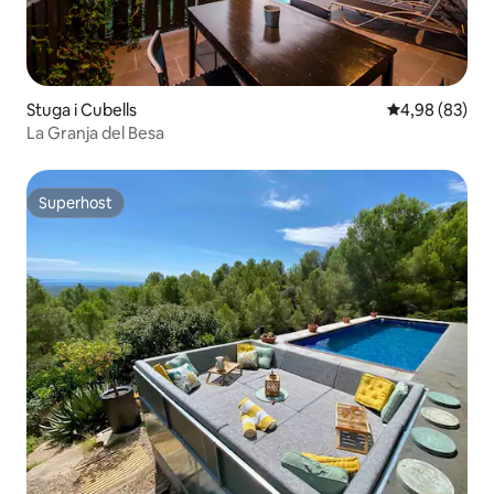
Stuga i Cubells
4,98 av 5 i g
4,98 (83)
La Granja del Besa
Superhost
Superhost