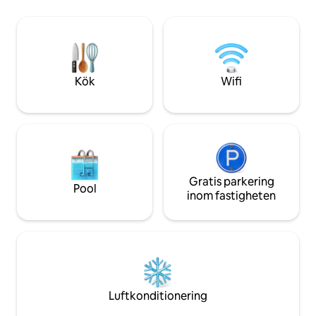
en flod tvärs över gatan, en braskamin
inte bara ett hyre
och bekväma utomhusstolar. 1 timme
upplevelse. Det sen
från Burlington, 2 timmar från Montreal,
Home Residences k
35 minuter till Sutton i Quebec!! Ingång
till Long Trail-vandringsleden ligger nära
stugan.
Kök
Wifi
Gratis parkering
Pool
inom fastigheten
Luftkonditionering