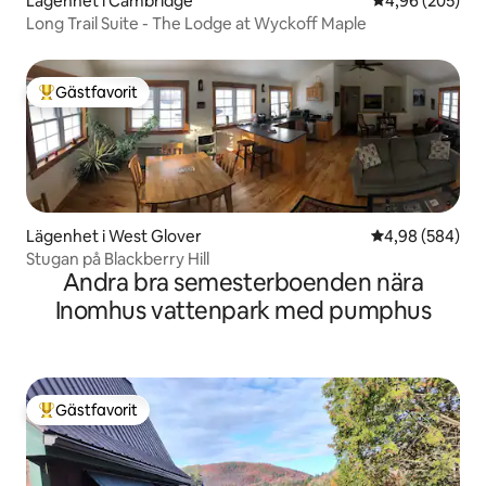
Lägenhet i Cambridge
4,96 av 5 i ge
4,96 (205)
Long Trail Suite - The Lodge at Wyckoff Maple
Gästfavorit
Populär gästfavorit
Lägenhet i West Glover
4,98 av 5 i ge
4,98 (584)
Stugan på Blackberry Hill
Andra bra semesterboenden nära
Inomhus vattenpark med pumphus
Gästfavorit
Populär gästfavorit