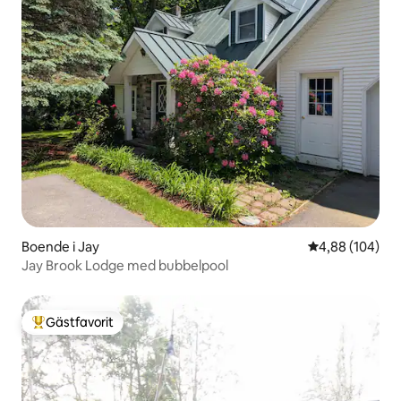
Boende i Jay
4,88 av 5 i ge
4,88 (104)
Jay Brook Lodge med bubbelpool
Gästfavorit
Populär gästfavorit