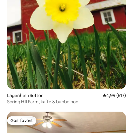
Lägenhet i Sutton
4,99 av 5 i ge
4,99 (517)
Spring Hill Farm, kaffe & bubbelpool
Gästfavorit
Gästfavorit