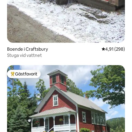
Boende i Craftsbury
4,91 av 5 i ge
4,91 (298)
Stuga vid vattnet
Gästfavorit
Populär gästfavorit