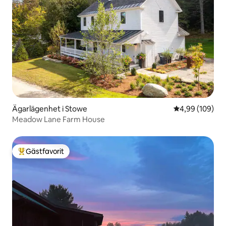
Ägarlägenhet i Stowe
4,99 av 5 i ge
4,99 (109)
Meadow Lane Farm House
Gästfavorit
Populär gästfavorit