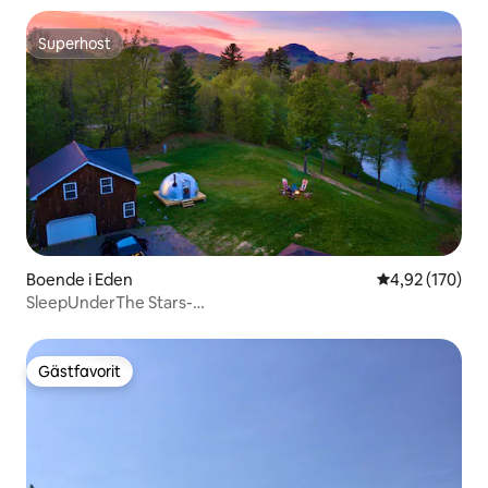
Superhost
Superhost
Boende i Eden
4,92 av 5 i ge
4,92 (170)
SleepUnderThe Stars-
Lakefront|Bubbelpool|Spelrum|Husdjur!
Gästfavorit
Gästfavorit