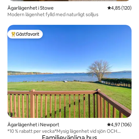
Ägarlägenhet i Stowe
4,85 av 5 i ge
4,85 (120)
Modern lägenhet fylld med naturligt solljus
Gästfavorit
Populär gästfavorit
Ägarlägenhet i Newport
4,97 av 5 i ge
4,97 (106)
*10 % rabatt per vecka*Mysig lägenhet vid sjön OCH
Familjevänliga hus
uppvärmd pool!