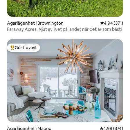
Ägarlägenhet i Brownington
4,94 av 5 i ge
4,94 (371)
Faraway Acres. Njut av livet på landet när det är som bäst!
Gästfavorit
Populär gästfavorit
Ägarlägenhet i Magog
4,98 av 5 i ge
4,98 (374)