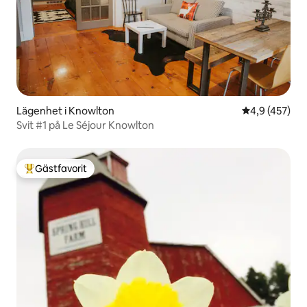
Lägenhet i Knowlton
4,9 av 5 i ge
4,9 (457)
Svit #1 på Le Séjour Knowlton
Gästfavorit
Populär gästfavorit