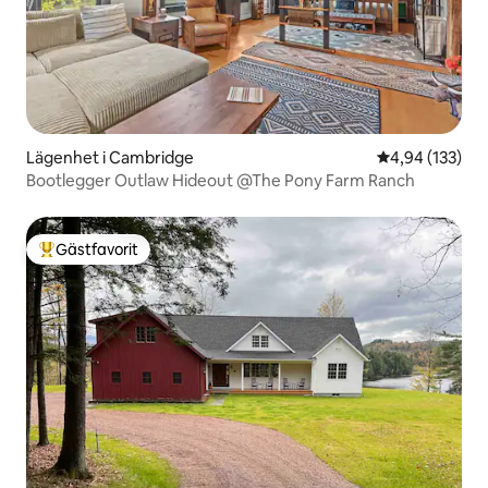
Lägenhet i Cambridge
4,94 av 5 i ge
4,94 (133)
Bootlegger Outlaw Hideout @The Pony Farm Ranch
Gästfavorit
Populär gästfavorit