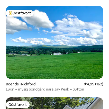
Gästfavorit
Populär gästfavorit
Boende i Richford
4,99 av 5 i ge
4,99 (162)
Lugn + mysig bondgård nära Jay Peak + Sutton
Gästfavorit
Gästfavorit