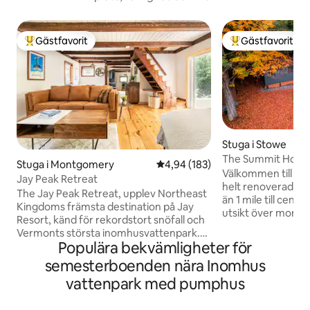
Gästfavorit
Gästfavorit
Populär gästfavorit
Populär gästfavor
Stuga i Stowe
The Summit House
Stuga i Montgomery
4,94 av 5 i genomsnittligt bety
4,94 (183)
ramshus
Välkommen till Th
Jay Peak Retreat
helt renoverad A
The Jay Peak Retreat, upplev Northeast
än 1 mile till centr
Kingdoms främsta destination på Jay
utsikt över morgo
Resort, känd för rekordstort snöfall och
genom skogen frå
Vermonts största inomhusvattenpark.
glasvägg. Koppla a
Populära bekvämligheter för
Denna eleganta stuga erbjuder en
utforskning av be
öppen planlösning som är perfekt för
semesterboenden nära Inomhus
regnduschen i spa-s
mysiga sammankomster och afterski.
middagen runt de
vattenpark med pumphus
Kombinera exklusiv komfort med rustik
eldstaden medan du
charm och njut av en bäck på baksidan,
favoritprogram på