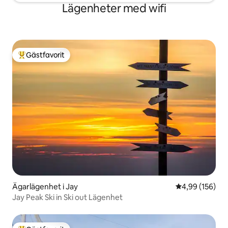
Lägenheter med wifi
Gästfavorit
Populär gästfavorit
Ägarlägenhet i Jay
4,99 av 5 i ge
4,99 (156)
Jay Peak Ski in Ski out Lägenhet