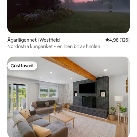
Ägarlägenhet i Westfield
4,98 av 5 i ge
4,98 (126)
Nordöstra kungariket – en liten bit av himlen
Gästfavorit
Gästfavorit