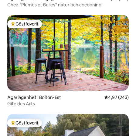
Chez "Plumes et Bulles" natur och cocooning!
Gästfavorit
Populär gästfavorit
Ägarlägenhet i Bolton-Est
4,97 av 5 i ge
4,97 (243)
Gîte des Arts
Gästfavorit
Populär gästfavorit