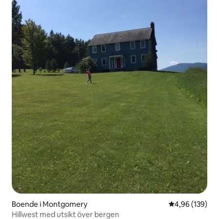
Boende i Montgomery
4,96 av 5 i ge
4,96 (139)
Hillwest med utsikt över bergen