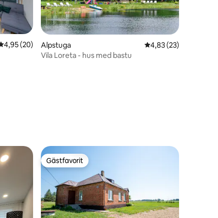
4,95 av 5 i genomsnittligt betyg, 20 omdömen
4,95 (20)
Alpstuga
4,83 av 5 i genomsnit
4,83 (23)
Vila Loreta - hus med bastu
en
Gästfavorit
Gästfavorit