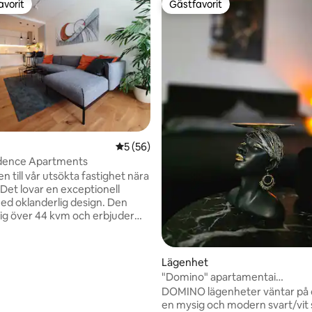
avorit
Gästfavorit
gästfavorit
Gästfavorit
ttligt betyg, 3 omdömen
5 av 5 i genomsnittligt betyg, 56 omdöm
5 (56)
idence Apartments
 till vår utsökta fastighet nära
Det lovar en exceptionell
med oklanderlig design. Den
sig över 44 kvm och erbjuder
komfort. Den moderna
en blandar smakfulla möbler
r en fängslande atmosfär. Den
Lägenhet
rrassen är perfekt för att varva
"Domino" apartamentai
uta av de fridfulla
(SJÄLVINCHECKNING)
DOMINO lägenheter väntar på 
arna. Privat parkering
en mysig och modern svart/vit st
ler bekvämlighet. Inbyggd 2021