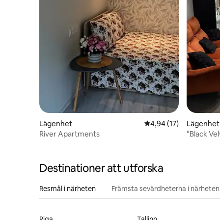
Lägenhet
4,94 av 5 i genomsnit
4,94 (17)
Lägenhet 
River Apartments
"Black Ve
floden
Destinationer att utforska
Resmål i närheten
Främsta sevärdheterna i närheten
Riga
Tallinn