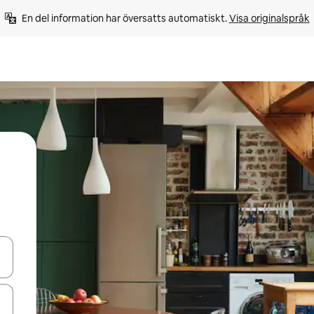
En del information har översatts automatiskt. 
Visa originalspråk
d upp- och nedåtpilarna eller utforska genom att trycka eller svepa.