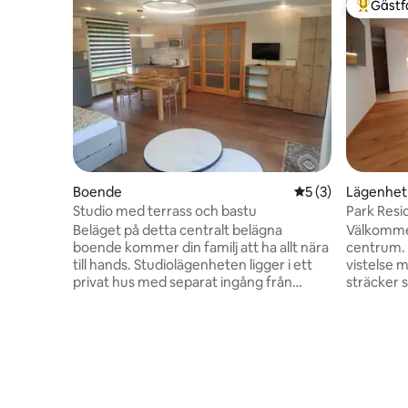
Gästf
Populär 
Boende
5 av 5 i genomsni
5 (3)
Lägenhet
Studio med terrass och bastu
Park Res
Beläget på detta centralt belägna
Välkommen
boende kommer din familj att ha allt nära
centrum. 
till hands. Studiolägenheten ligger i ett
vistelse 
privat hus med separat ingång från
sträcker 
innergården. Gäster kan tillbringa tid på
gott om 
husets innergård, på utomhusterrassen
inredning
och mot en extra avgift använda bastun
och skapa
och utomhusgrillen (grill, kittel, tandyr).
härliga te
Stadens centrum ligger 10 minuters
ner och nj
promenad bort, IKI-snabbköpet ligger
omgivning
350 meter bort och MAXIMA och den
säkerstäl