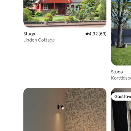
Stuga
4,92 av 5 i genomsnit
4,92 (63)
Linden Cottage
Stuga
Korttidsb
omgivnin
Gästfavo
Gästfavo