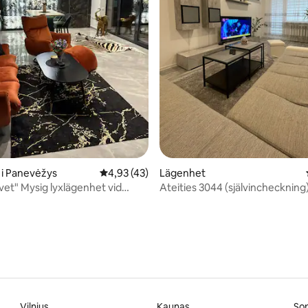
tligt betyg, 17 omdömen
i Panevėžys
4,93 av 5 i genomsnittligt betyg, 43 omdöm
4,93 (43)
Lägenhet
lvet" Mysig lyxlägenhet vid
Ateities 3044 (självincheckning
Vilnius
Kaunas
So