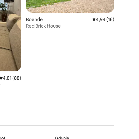
Boende
4,94 av 5 i genomsnit
4,94 (16)
Red Brick House
en
4,81 av 5 i genomsnittligt betyg, 88 omdömen
4,81 (88)
)
pot
Gdynia