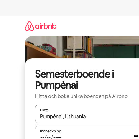
Hoppa
till
innehåll
Semesterboende i
Pumpėnai
Hitta och boka unika boenden på Airbnb
Plats
När resultaten är tillgängliga kan du navigera me
Incheckning