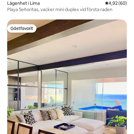
Lägenhet i Lima
4,92 av 5 i g
4,92 (60)
Playa Señoritas, vacker mini duplex vid första raden
Gästfavorit
Gästfavorit