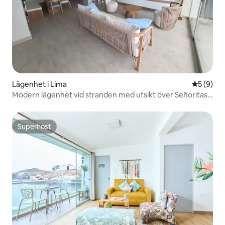
Lägenhet i Lima
5 av 5 i 
5 (9)
Modern lägenhet vid stranden med utsikt över Señoritas-
stranden
Superhost
Superhost