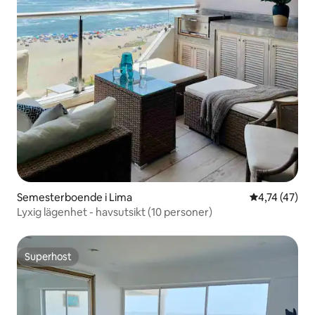
Semesterboende i Lima
4,74 av 5 i g
4,74 (47)
Lyxig lägenhet - havsutsikt (10 personer)
Superhost
Superhost