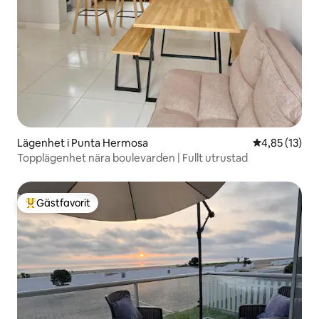
Lägenhet i Punta Hermosa
4,85 av 5 i g
4,85 (13)
Topplägenhet nära boulevarden | Fullt utrustad
Gästfavorit
Populär gästfavorit