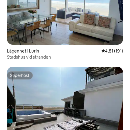
Lägenhet i Lurin
4,81 av 5 i g
4,81 (191)
Stadshus vid stranden
Superhost
Superhost