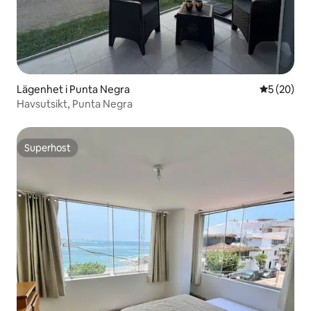
Lägenhet i Punta Negra
5 av 5 i g
5 (20)
Havsutsikt, Punta Negra
Superhost
Superhost