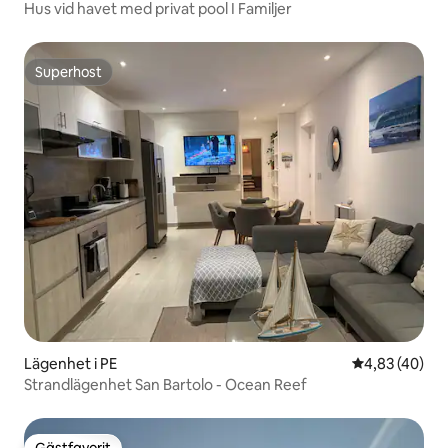
Hus vid havet med privat pool I Familjer
Superhost
Superhost
Lägenhet i PE
4,83 av 5 i g
4,83 (40)
Strandlägenhet San Bartolo - Ocean Reef
Gästfavorit