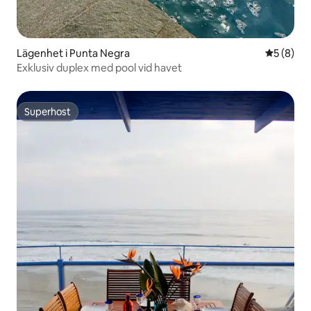
Lägenhet i Punta Negra
5 av 5 i 
5 (8)
Exklusiv duplex med pool vid havet
Superhost
Superhost