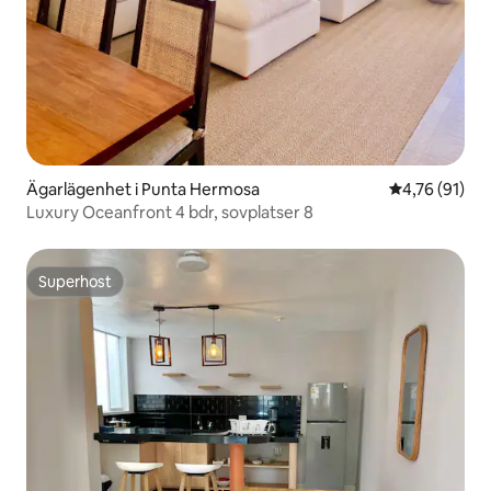
Ägarlägenhet i Punta Hermosa
4,76 av 5 i g
4,76 (91)
Luxury Oceanfront 4 bdr, sovplatser 8
Superhost
Superhost