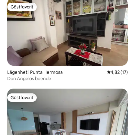
Gästfavorit
Gästfavorit
Lägenhet i Punta Hermosa
4,82 av 5 i g
4,82 (17)
Don Angelos boende
Gästfavorit
Gästfavorit