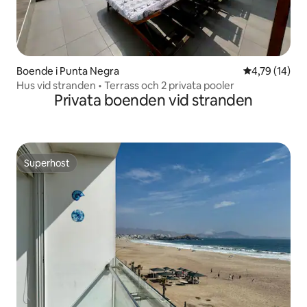
Boende i Punta Negra
4,79 av 5 i g
4,79 (14)
Hus vid stranden • Terrass och 2 privata pooler
Privata boenden vid stranden
Superhost
Superhost