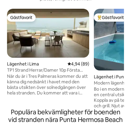
Gästfavorit
Gästfavorit
Gästfavorit
Populär gästfavor
Lägenhet i Lima
4,94 av 5 i genomsnittligt bet
4,94 (89)
TP1 Strand Herrar/Damer 10p Första
raden
När du är i Tres Palmeras kommer du att
Lägenhet i Punta
känna dig nedsänkt i havet med den
Modern lägenhet v
bästa utsikten över solnedgången över
pool
Bo i en modern lä
hela stranden. Du kommer att vara i
en central utsikt 
första raden av Caballeros Beach och du
Koppla av på terr
kan gå till Punta de Señoritas på bara 60
och grill. Njut av
meter eller till Caballeros Beach på 5
Populära bekvämligheter för boenden
och sov till vågornas lj
minuters promenad mot bukten. Det
rymmer upp till 10
vid stranden nära Punta Hermosa Beach
finns 3 sovrum, var och en med badrum
sovrum: queen-sä
och ett halvt badrum för gäster, kök
våningssängar av 