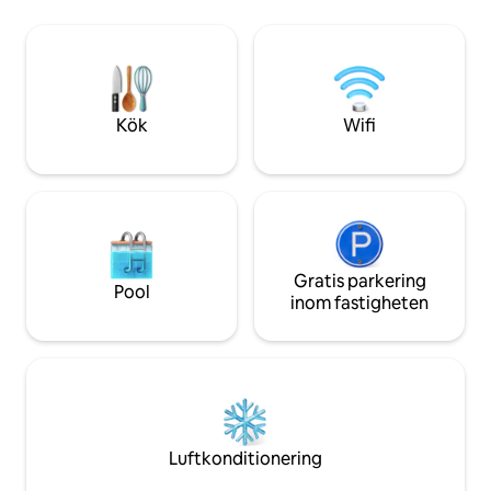
integrerat med ett vardagsrum och
3 badrum + gästb
matsal med havsutsikt ansluten till en
badrum 4: e våningen med hiss 2 tränare
terrass med grill och pool.
27/7 Säkerhet Steg
Höghastighets wifi. TV. Huvudrum med
för familjer, surfin
luftkonditionering.
efter komfort och 
Kök
Wifi
Gratis parkering
Pool
inom fastigheten
Luftkonditionering