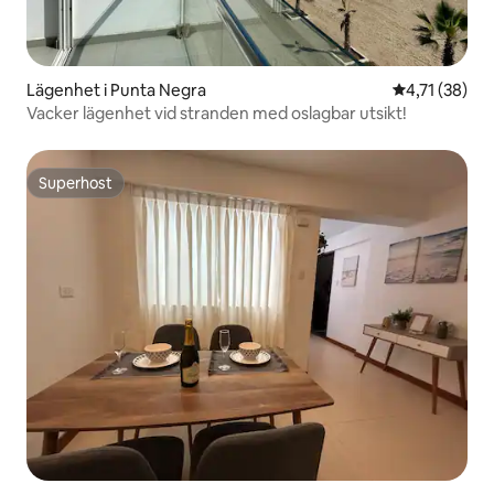
Lägenhet i Punta Negra
4,71 av 5 i g
4,71 (38)
Vacker lägenhet vid stranden med oslagbar utsikt!
Superhost
Superhost