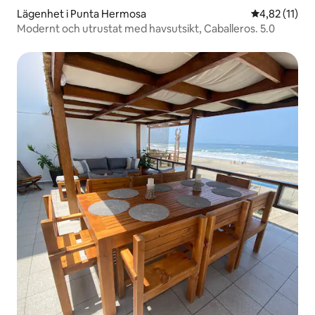
Lägenhet i Punta Hermosa
4,82 av 5 i 
4,82 (11)
Modernt och utrustat med havsutsikt, Caballeros. 5.0