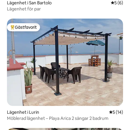
Lägenhet i San Bartolo
5 av 5 i 
5 (6)
Lägenhet för par
Gästfavorit
Populär gästfavorit
Lägenhet i Lurin
5 av 5 i g
5 (14)
Möblerad lägenhet – Playa Arica 2 sängar 2 badrum