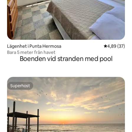
Lägenhet i Punta Hermosa
4,89 av 5 i g
4,89 (37)
Bara 5 meter från havet
Boenden vid stranden med pool
Superhost
Superhost