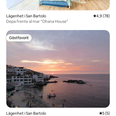
Lägenhet i San Bartolo
4,9 av 5 i g
4,9 (78)
Depa frente al mar "Ohana House"
Gästfavorit
Gästfavorit
Lägenhet i San Bartolo
5 av 5 i 
5 (5)