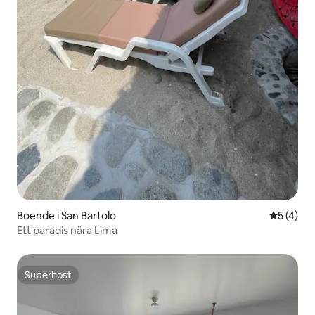
Boende i San Bartolo
5 av 5 i 
5 (4)
Ett paradis nära Lima
Superhost
Superhost