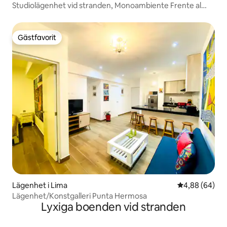
Studiolägenhet vid stranden, Monoambiente Frente al
Mar
Gästfavorit
Gästfavorit
Lägenhet i Lima
4,88 av 5 i g
4,88 (64)
Lägenhet/Konstgalleri Punta Hermosa
Lyxiga boenden vid stranden