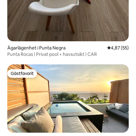
Ägarlägenhet i Punta Negra
4,87 av 5 i g
4,87 (55)
Punta Rocas | Privat pool + havsutsikt | CAR
Gästfavorit
Gästfavorit