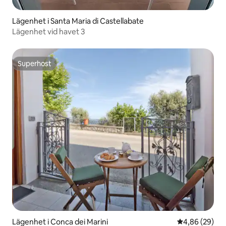
Lägenhet i Santa Maria di Castellabate
Lägenhet vid havet 3
Superhost
Superhost
Lägenhet i Conca dei Marini
4,86 av 5 i g
4,86 (29)