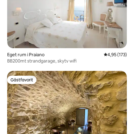
Eget rum i Praiano
4,95 av 5 i ge
4,95 (173)
BB200mt strandgarage, skytv wifi
Gästfavorit
Gästfavorit