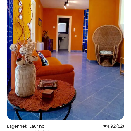
Lägenhet i Laurino
4,92 av 5 i g
4,92 (52)