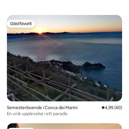
Gästfavorit
Gästfavorit
Semesterboende i Conca dei Marini
4,95 av 5 i g
4,95 (40)
En unik upplevelse i ett paradis