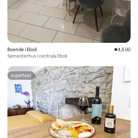
Boende i Eboli
4,5 av 5 i
4,5 (4)
Semesterhus i centrala Eboli
Superhost
Superhost