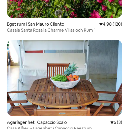
Eget rum i San Mauro Cilento
4,98 av 5 i ge
4,98 (120)
Casale Santa Rosalia Charme Villas och Rum 1
Ägarlägenhet i Capaccio Scalo
5 av 5 i 
5 (3)
Casa Alfieri - Lägenhet i Capaccio Paestum