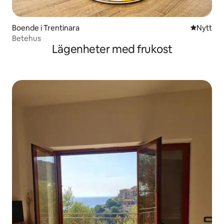
Boende i Trentinara
Nytt ställ
Nytt
Betehus
Lägenheter med frukost