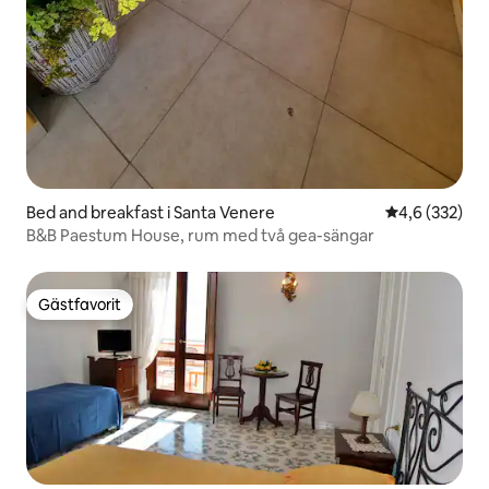
Bed and breakfast i Santa Venere
4,6 av 5 i ge
4,6 (332)
B&B Paestum House, rum med två gea-sängar
Gästfavorit
Gästfavorit