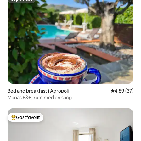
Superhost
Bed and breakfast i Agropoli
4,89 av 5 i g
4,89 (37)
Marias B&B, rum med en säng
Gästfavorit
Populär gästfavorit