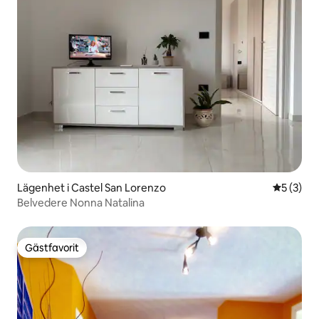
Lägenhet i Castel San Lorenzo
5 av 5 i 
5 (3)
Belvedere Nonna Natalina
Gästfavorit
Gästfavorit