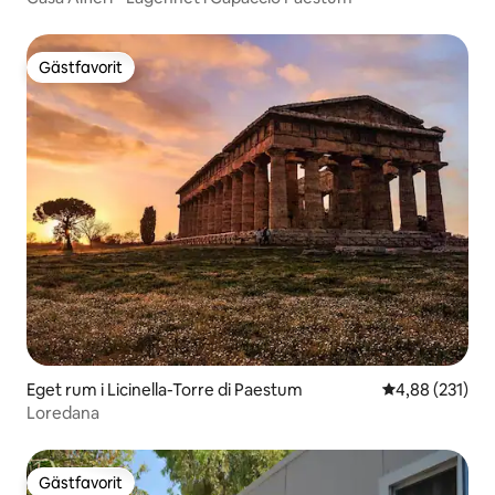
Gästfavorit
Gästfavorit
Eget rum i Licinella-Torre di Paestum
4,88 av 5 i ge
4,88 (231)
Loredana
Gästfavorit
Gästfavorit