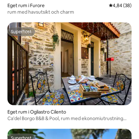
Eget rum i Furore
4,84 av 5 i g
4,84 (38)
rum med havsutsikt och charm
Superhost
Superhost
Eget rum i Ogliastro Cilento
Ca'del Borgo B&B & Pool, rum med ekonomiutrustning
utan utsikt
Superhost