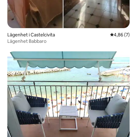
Lägenhet i Castelcivita
4,86 av 5 i 
4,86 (7)
Lägenhet Babbaro