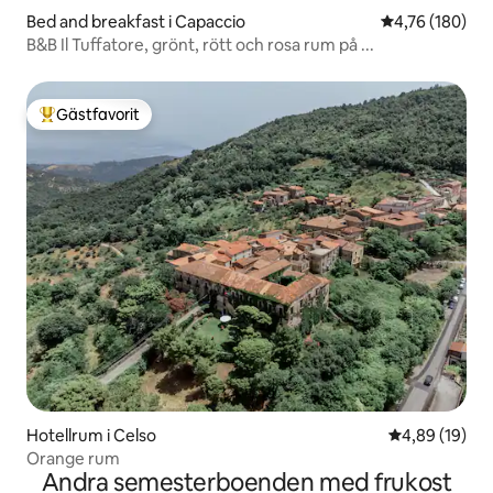
Bed and breakfast i Capaccio
4,76 av 5 i ge
4,76 (180)
B&B Il Tuffatore, grönt, rött och rosa rum på ...
Gästfavorit
Populär gästfavorit
Hotellrum i Celso
4,89 av 5 i g
4,89 (19)
Orange rum
Andra semesterboenden med frukost