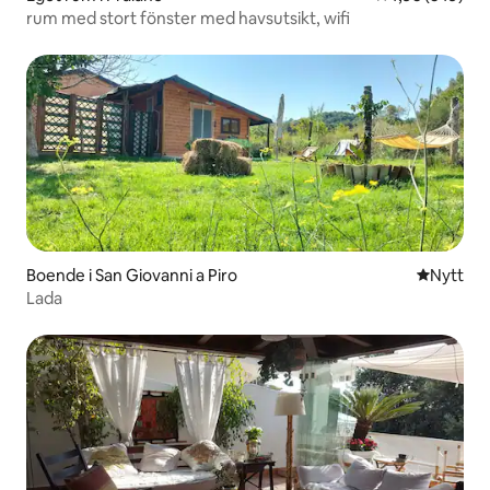
rum med stort fönster med havsutsikt, wifi
Boende i San Giovanni a Piro
Nytt ställ
Nytt
Lada