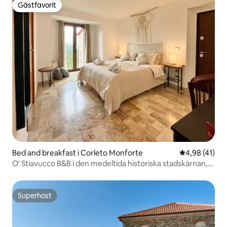
Gästfavorit
Gästfavorit
Bed and breakfast i Corleto Monforte
4,98 av 5 i g
4,98 (41)
O' Stiavucco B&B i den medeltida historiska stadskärnan,
S...
Superhost
Superhost