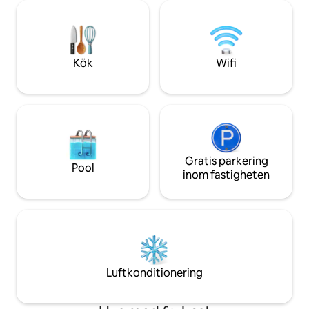
äventyr. Genom att kombinera komfort
spektakulär utsikt
och elegans får du hjälp under hela din
Positano,med den
vistelse för allt du kan behöva. Obs:
solnedgången på k
Tillgång till villan inkluderar en naturskön
skildrar himlen av
trappa med 180 trappsteg och
ett romantiskt pars
Kök
Wifi
havsutsikt
med din familj
Gratis parkering
Pool
inom fastigheten
Luftkonditionering