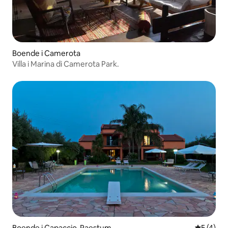
Boende i Camerota
Villa i Marina di Camerota Park.
Boende i Capaccio-Paestum
5 av 5 i 
5 (4)