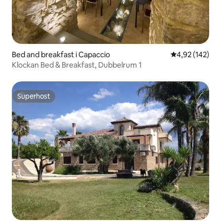
Bed and breakfast i Capaccio
4,92 av 5 i ge
4,92 (142)
Klockan Bed & Breakfast, Dubbelrum 1
Superhost
Superhost