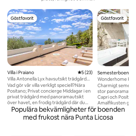
Gästfavorit
Gästfavorit
Gästfavorit
Gästfavorit
Villa i Praiano
5 av 5 i genomsnittligt be
5 (23)
Semesterboende i
Villa Antonella Lyx havsutsikt trädgård
Wonderhome Praian
parkering
Vad gör vår villa verkligt speciell?Nära
Charmigt semeste
Positano; Privat concierge Middagar i en
stor panoramaterr
privat trädgård med panoramautsikt
Capri och Positano
över havet, en frodig trädgård där du
Amalfikusten geno
Populära bekvämligheter för boenden
kan njuta av ett glas lokalt vin, ett
charmiga semester
solarium med solstolar och
i centrum av byn,
med frukost nära Punta Licosa
utomhusduschar, en uppvärmd
panoramiska sidan
bubbelpool. Luftkonditionerade sovrum,
från de viktigaste
ett fullt utrustat kök för dina kulinariska
bekvämligheterna