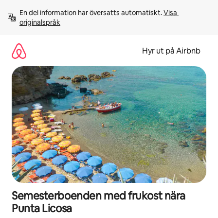
Hoppa
En del information har översatts automatiskt. 
Visa 
till
originalspråk
innehåll
Hyr ut på Airbnb
Semesterboenden med frukost nära
Punta Licosa