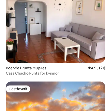
Boende i Punta Mujeres
4,95 av 5 i g
4,95 (21)
Casa Chacho Punta för kvinnor
Gästfavorit
Gästfavorit