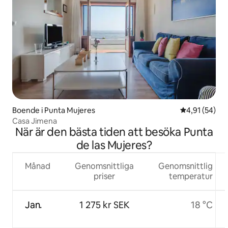
Boende i Punta Mujeres
4,91 av 5 i g
4,91 (54)
Casa Jimena
När är den bästa tiden att besöka Punta
de las Mujeres?
Månad
Genomsnittliga
Genomsnittlig
priser
temperatur
Jan.
1 275 kr SEK
18 °C