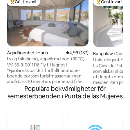
Gästfavorit
Gästfavorit
Populär gästfavorit
Populär gästfavor
Ägarlägenhet i Haría
4,99 av 5 i genomsnittligt bet
4,99 (137)
Bungalow i Costa 
Lyxig takvåning, uppvärmd pool (30 °C),
Unik, elegant El E
luftkonditionering, utsikt över Haría
VV-35-3-0011116 Fly till lugnet i
endast för vuxna
La Casa del Estan
”Fjärilarnas dal”.Ett fridfullt boutique-
som älskar skönhet och l
boende bortom turistmassorna, men
ett lugnt komplex
ändå bara 10 minuters promenad från
med en liten priv
utmärkta restauranger, kaféer, en
Populära bekvämligheter för
för exklusiv använ
hantverksmarknad som hålls varje vecka
privat trädgård o
semesterboenden i Punta de las Mujeres
och bylivet. Beläget på en 5 000 m² stor
komplexet och luf
egendom med 14 palmer och utsikt över
har en stor gemen
Haria-dalen. Höjdpunkter: Fantastiskt
tillgång till aveny
AV-system Klimat: Fullt
Designad av konst
luftkonditionerat. Pool: 30 °C uppvärmd
med alla detaljer 
pool (delas med 1 annat lugnt boende).
omgiven av konst i