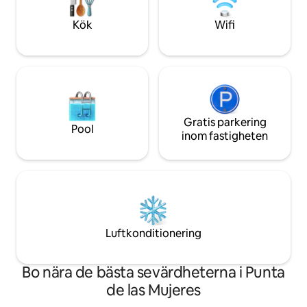
Lyx: Höghastighets-WIFI, förstklassiga
Only
varumärken och panoramautsikt.
Kök
Wifi
Gratis parkering
Pool
inom fastigheten
Luftkonditionering
Bo nära de bästa sevärdheterna i Punta
de las Mujeres