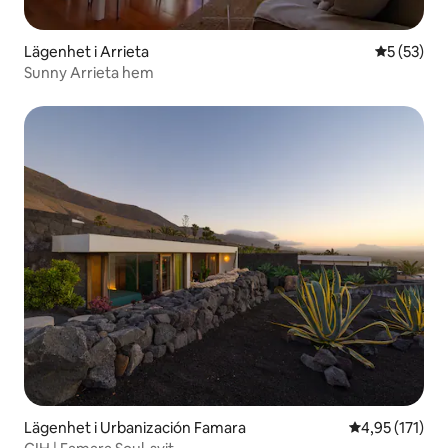
Lägenhet i Arrieta
5 av 5 i g
5 (53)
Sunny Arrieta hem
Lägenhet i Urbanización Famara
4,95 av 5 i ge
4,95 (171)