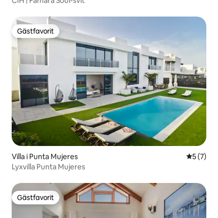
CIH | Famara Soul-svit
Gästfavorit
Gästfavorit
Villa i Punta Mujeres
5 av 5 i 
5 (7)
Lyxvilla Punta Mujeres
Gästfavorit
Gästfavorit