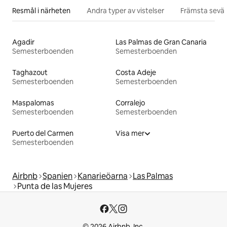
Resmål i närheten
Andra typer av vistelser
Främsta sevär
Agadir
Las Palmas de Gran Canaria
Semesterboenden
Semesterboenden
Taghazout
Costa Adeje
Semesterboenden
Semesterboenden
Maspalomas
Corralejo
Semesterboenden
Semesterboenden
Puerto del Carmen
Visa mer
Semesterboenden
Airbnb
Spanien
Kanarieöarna
Las Palmas
Punta de las Mujeres
© 2026 Airbnb, Inc.