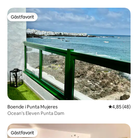
Gästfavorit
Gästfavorit
Boende i Punta Mujeres
4,85 av 5 i g
4,85 (48)
Ocean's Eleven Punta Dam
Gästfavorit
Gästfavorit