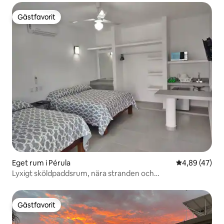
Gästfavorit
Gästfavorit
Eget rum i Pérula
4,89 av 5 i g
4,89 (47)
Lyxigt sköldpaddsrum, nära stranden och
strandpromenaden
Gästfavorit
Gästfavorit