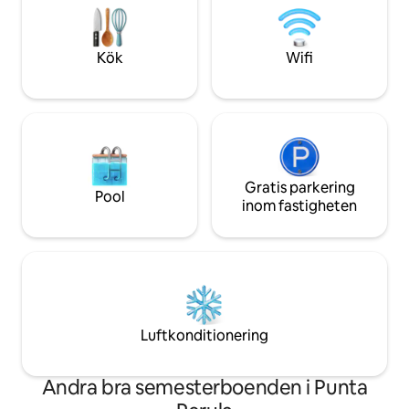
fartyg. Restauran
stil. Utforska lokala restauranger och
livsmedelsbutiker
aktiviteter i närheten och varva ner till
Städerska och pool
vågornas ljud. Din drömsemester börjar
bor katt!!!
Kök
Wifi
här!
Gratis parkering
Pool
inom fastigheten
Luftkonditionering
Andra bra semesterboenden i Punta