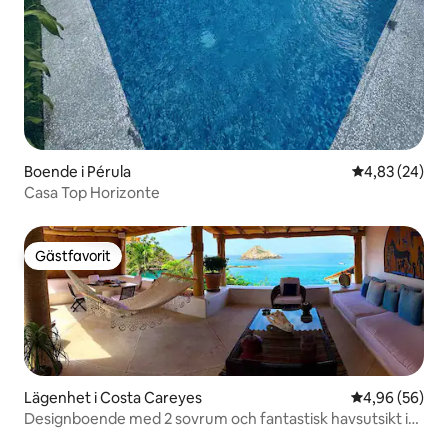
Boende i Pérula
4,83 av 5 i g
4,83 (24)
Casa Top Horizonte
Gästfavorit
Gästfavorit
Lägenhet i Costa Careyes
4,96 av 5 i g
4,96 (56)
Designboende med 2 sovrum och fantastisk havsutsikt i
Careyes