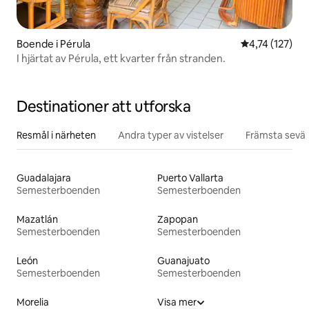
Boende i Pérula
4,74 av 5 i ge
4,74 (127)
I hjärtat av Pérula, ett kvarter från stranden.
Destinationer att utforska
Resmål i närheten
Andra typer av vistelser
Främsta sevär
Guadalajara
Puerto Vallarta
Semesterboenden
Semesterboenden
Mazatlán
Zapopan
Semesterboenden
Semesterboenden
León
Guanajuato
Semesterboenden
Semesterboenden
Morelia
Visa mer