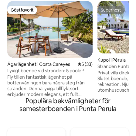
Gästfavorit
Superhost
Gästfavorit
Superhost
Kupol i Pérula
Ägarlägenhet i Costa Careyes
5 av 5 i genomsnittligt be
5 (33)
Stranden Punta Per
Lyxigt boende vid stranden: 5 pooler!
Tiburon
Privat villa direkt
Fly till en fantastisk lägenhet på
Slutet boende, per
bottenvåningen bara några steg från
rekreation. Njut av
stranden! Denna lyxiga tillflyktsort
utomhusduschar.2
erbjuder modern elegans, ett fullt
sovrum, ett med e
Populära bekvämligheter för
utrustat kök och en privat uteplats och
med dubbelsäng o
terrass för lugna morgnar. Dyk in i
Fi ,TV, DVD, Kök, W
semesterboenden i Punta Perula
avkoppling med tillgång till 5 glittrande
Mikrovågsugn, Ky
pooler, strandstolar, frodiga tropiska
skrivare. Parkeri
omgivningar och bekvämligheter i
kontakt. Vacker ut
toppklass. Perfekt för par, familjer eller
stranden ger dig in
ensamresenärer som söker komfort och