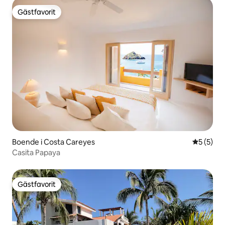
Gästfavorit
Gästfavorit
Boende i Costa Careyes
5 av 5 i 
5 (5)
Casita Papaya
Gästfavorit
Gästfavorit