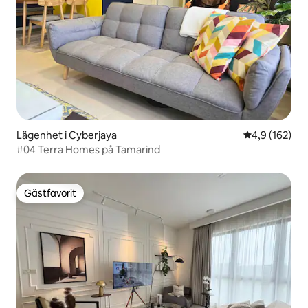
Lägenhet i Cyberjaya
4,9 av 5 i ge
4,9 (162)
#04 Terra Homes på Tamarind
Gästfavorit
Gästfavorit