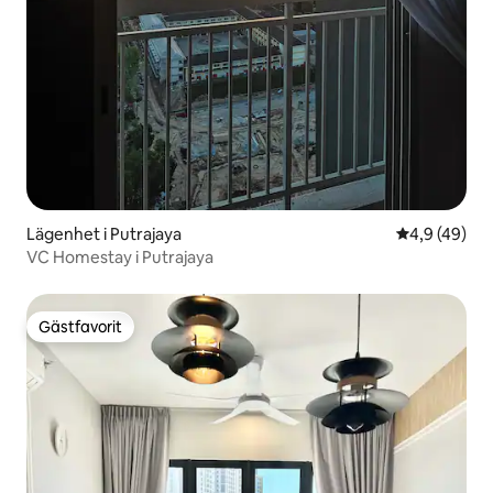
Lägenhet i Putrajaya
4,9 av 5 i g
4,9 (49)
VC Homestay i Putrajaya
Gästfavorit
Gästfavorit