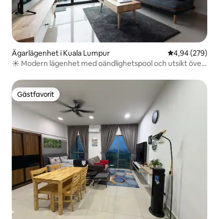
Ägarlägenhet i Kuala Lumpur
4,94 av 5 i ge
4,94 (279)
☀ Modern lägenhet med oändlighetspool och utsikt över
KLCC
Gästfavorit
Gästfavorit