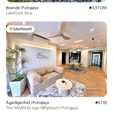
Boende i Putrajaya
4,97 av 5 i g
4,97 (39)
Lakefront Sera.
Gästfavorit
Populär gästfavorit
Ägarlägenhet i Putrajaya
5 av 5 i g
5 (15)
The HAVEN En lugn tillflyktsort i Putrajaya.