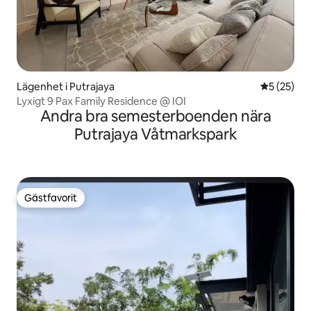
Lägenhet i Putrajaya
5 av 5 i g
5 (25)
Lyxigt 9 Pax Family Residence @ IOI
Andra bra semesterboenden nära
Putrajaya Våtmarkspark
Gästfavorit
Gästfavorit