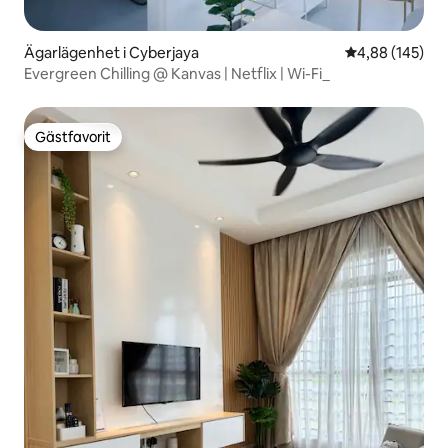
Ägarlägenhet i Cyberjaya
4,88 av 5 i ge
4,88 (145)
Evergreen Chilling @ Kanvas | Netflix | Wi-Fi_
Gästfavorit
Gästfavorit