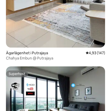
Ägarlägenhet i Putrajaya
4,93 av 5 i ge
4,93 (147)
Chahya Embun @ Putrajaya
Superhost
Superhost