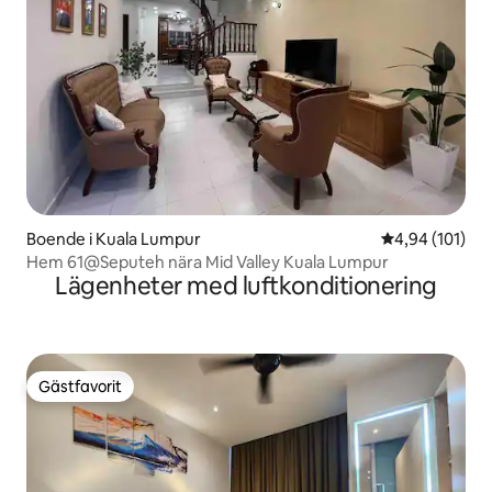
Boende i Kuala Lumpur
4,94 av 5 i ge
4,94 (101)
Hem 61@Seputeh nära Mid Valley Kuala Lumpur
Lägenheter med luftkonditionering
Gästfavorit
Gästfavorit