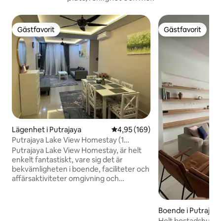
Gästfavorit
Gästfavorit
Gästfavorit
Gästfavorit
Lägenhet i Putrajaya
4,95 av 5 i genomsnittligt bety
4,95 (169)
Putrajaya Lake View Homestay (1
parkeringsplats)
Putrajaya Lake View Homestay, är helt
enkelt fantastiskt, vare sig det är
bekvämligheten i boende, faciliteter och
affärsaktiviteter omgivning och
supervänliga lokala invånare. Initialt är
fastigheten 13:e våningen av 24
våningar. Utrustad med parkeringsplats,
Boende i Putrajay
hissar och helt grind med 24-7 säkerhet.
Helt bostadshus – 