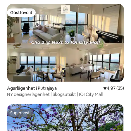
Gästfavorit
Gästfavorit
Ägarlägenhet i Putrajaya
4,97 av 5 i g
4,97 (35)
NY designerlägenhet | Skogsutsikt | IOI City Mall
Superhost
Superhost