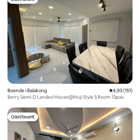
Gästfavorit
Boende i Balakong
4,93 av 5 i ge
4,93 (151)
Berry Semi-D Landed House@Muji Style 5 Room 13pax
Gästfavorit
Gästfavorit