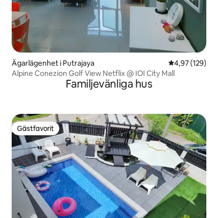
Ägarlägenhet i Putrajaya
4,97 av 5 i ge
4,97 (129)
Alpine Conezion Golf View Netflix @ IOI City Mall
Familjevänliga hus
Gästfavorit
Gästfavorit