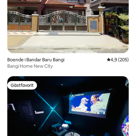
Boende i Bandar Baru Bangi
4,9 av 5 i ge
4,9 (205)
Bangi Home New City
Gästfavorit
Gästfavorit