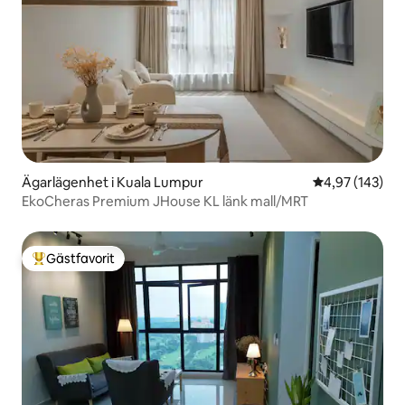
Ägarlägenhet i Kuala Lumpur
4,97 av 5 i ge
4,97 (143)
EkoCheras Premium JHouse KL länk mall/MRT
Gästfavorit
Populär gästfavorit