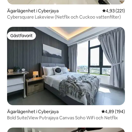
Ägarlägenhet i Cyberjaya
4,93 av 5 i ge
4,93 (221)
Cybersquare Lakeview (Netflix och Cuckoo vattenfilter)
Gästfavorit
Gästfavorit
Ägarlägenhet i Cyberjaya
4,89 av 5 i ge
4,89 (194)
Bold Suite|View Putrajaya Canvas Soho WiFi och Netflix