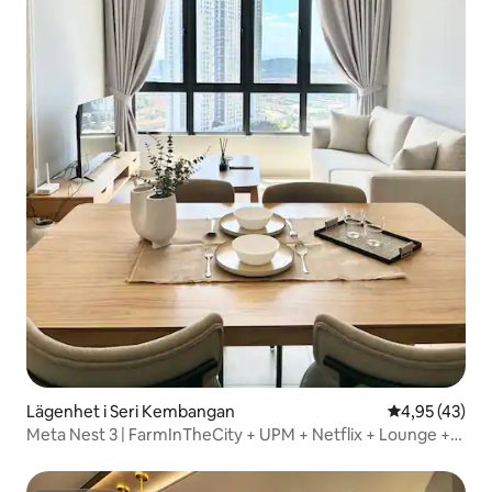
Lägenhet i Seri Kembangan
4,95 av 5 i g
4,95 (43)
Meta Nest 3 | FarmInTheCity + UPM + Netflix + Lounge +
MRT