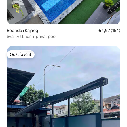
Boende i Kajang
4,97 av 5 i ge
4,97 (154)
Svartvitt hus + privat pool
Gästfavorit
Gästfavorit