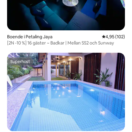
Boende i Petaling Jaya
4,95 av 5 i ge
4,95 (102)
[2N -10 %] 16 gäster ~ Badkar | Mellan SS2 och Sunway
Superhost
Superhost