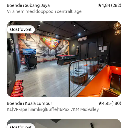
Boende i Subang Jaya
4,84 av 5 i ge
4,84 (282)
Villa hem med dopppool i centralt läge
Gästfavorit
Gästfavorit
Boende i Kuala Lumpur
4,95 av 5 i ge
4,95 (180)
KL|VR-spel|Samling|Buffé|16Pax|7KM MidValley
Gästfavorit