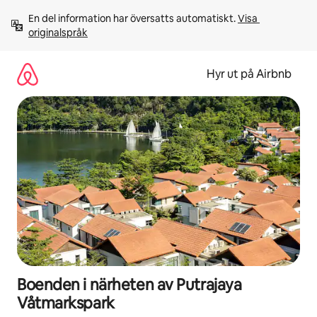
Hoppa
En del information har översatts automatiskt. 
Visa 
till
originalspråk
innehåll
Hyr ut på Airbnb
Boenden i närheten av Putrajaya
Våtmarkspark