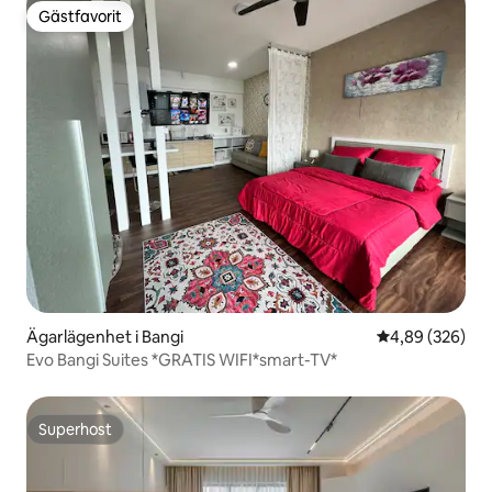
Gästfavorit
Gästfavorit
Ägarlägenhet i Bangi
4,89 av 5 i ge
4,89 (326)
Evo Bangi Suites *GRATIS WIFI*smart-TV*
Superhost
Superhost