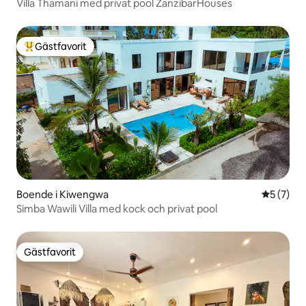
Villa Thamani med privat pool ZanzibarHouses
Gästfavorit
Populär gästfavorit
Boende i Kiwengwa
5 av 5 i 
5 (7)
Simba Wawili Villa med kock och privat pool
Gästfavorit
Gästfavorit