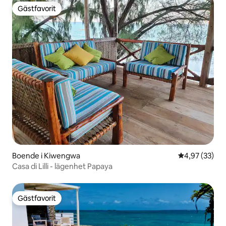
Gästfavorit
Gästfavorit
Boende i Kiwengwa
4,97 av 5 i g
4,97 (33)
Casa di Lilli - lägenhet Papaya
Gästfavorit
Gästfavorit