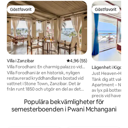
Gästfavorit
Gästfavorit
Gästfavorit
Gästfavorit
Villa i Zanzibar
4,96 av 5 i genomsnittligt bet
4,96 (55)
Villa Forodhani: En charmig palazzo vid
Lägenhet i Kigoma
havet
Villa Forodhani är en historisk, nyligen
Just Heaven•Himm
restaurerad kryddhandlares bostad vid
Tänk dig att vakna
vattnet i Stone Town, Zanzibar. Det är
Apartment – Nieba
från runt 1850 och utgör en del av det
av lyx på bottenv
gamla sultanpalatskomplexet. Villan
precis vid havet. Du öppnar ögonen och
restaurerades noggrant enligt
Populära bekvämligheter för
en spektakulär uts
UNESCO:s riktlinjer, vilket bevarade dess
horisonten vecklar
semesterboenden i Pwani Mchangani
ursprungliga struktur. Den erbjuder
himlen möter vattn
nästan 460 m² med eleganta möbler och
och guld. Från däcket kan du beundra
en privat bassäng i sin hemliga trädgård.
solen som stiger ö
Din vistelse inkluderar en lätt