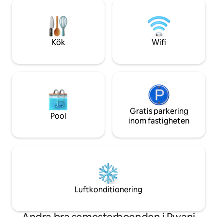
en kort promenad,
frukostkorg, daglig städning,
för att titta på de
grundläggande bekvämligheter och
fantastiska Mnemb
användbara lokala rekommendationer.
minuter. Det finns
sådana platser.
Kök
Wifi
Gratis parkering
Pool
inom fastigheten
Luftkonditionering