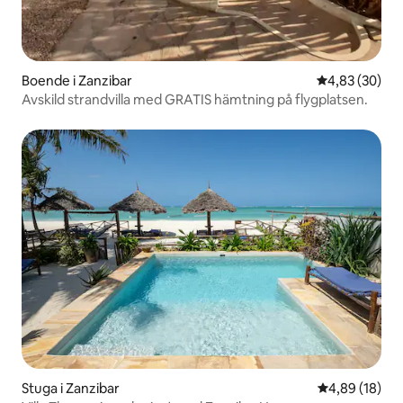
Boende i Zanzibar
4,83 av 5 i g
4,83 (30)
Avskild strandvilla med GRATIS hämtning på flygplatsen.
Stuga i Zanzibar
4,89 av 5 i g
4,89 (18)