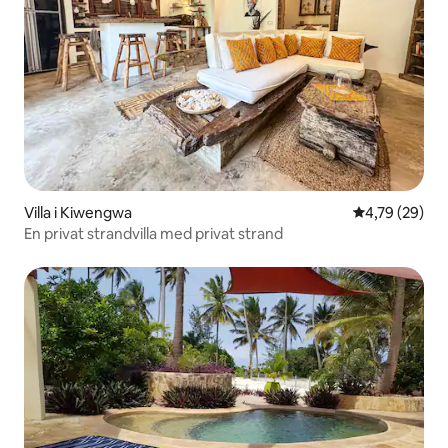
Villa i Kiwengwa
4,79 av 5 i g
4,79 (29)
En privat strandvilla med privat strand