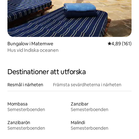
Bungalow i Matemwe
4,89 av 5 i ge
4,89 (161)
Hus vid Indiska oceanen
Destinationer att utforska
Resmål i närheten
Främsta sevärdheterna i närheten
Mombasa
Zanzibar
Semesterboenden
Semesterboenden
Zanzibarön
Malindi
Semesterboenden
Semesterboenden