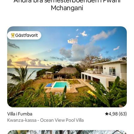
Andra bra semesterboenden i Pwani
Mchangani
Gästfavorit
Populär gästfavorit
Villa i Fumba
4,98 av 5 i g
4,98 (63)
Kwanza-kassa - Ocean View Pool Villa