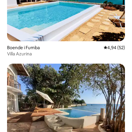
Boende i Fumba
4,94 av 5 i g
4,94 (52)
Villa Azurina