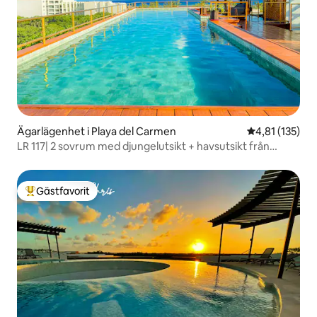
Ägarlägenhet i Playa del Carmen
4,81 av 5 i ge
4,81 (135)
LR 117| 2 sovrum med djungelutsikt + havsutsikt från
takterrassen
Gästfavorit
Populär gästfavorit