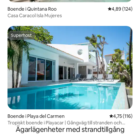
Boende i Quintana Roo
4,89 av 5 i ge
4,89 (124)
Casa Caracol Isla Mujeres
Superhost
Superhost
Boende i Playa del Carmen
4,75 av 5 i g
4,75 (116)
Tropiskt boende i Playacar | Gångväg till stranden och
Ägarlägenheter med strandtillgång
5th Avenue