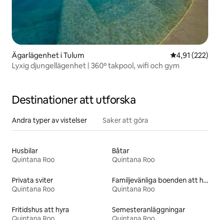
Ägarlägenhet i Tulum
4,91 av 5 i ge
4,91 (222)
Lyxig djungellägenhet | 360º takpool, wifi och gym
Destinationer att utforska
Andra typer av vistelser
Saker att göra
Husbilar
Båtar
Quintana Roo
Quintana Roo
Privata sviter
Familjevänliga boenden att hyra
Quintana Roo
Quintana Roo
Fritidshus att hyra
Semesteranläggningar
Quintana Roo
Quintana Roo