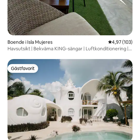
Boende i Isla Mujeres
4,97 av 5 i ge
4,97 (103)
Havsutsikt | Bekväma KING-sängar | Luftkonditionering |
WIFI | TV
Gästfavorit
Gästfavorit