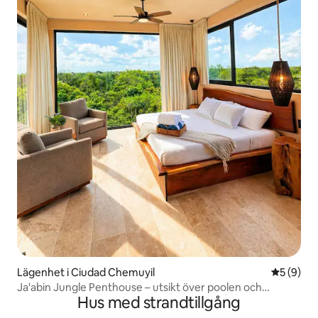
Lägenhet i Ciudad Chemuyil
5 av 5 i 
5 (9)
Ja'abin Jungle Penthouse – utsikt över poolen och
Hus med strandtillgång
naturen