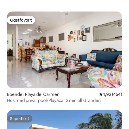
Gästfavorit
Gästfavorit
Boende i Playa del Carmen
4,92 av 5 i ge
4,92 (454)
Hus med privat pool/Playacar 2 min till stranden
Superhost
Superhost