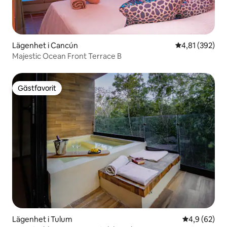
Lägenhet i Cancún
4,81 av 5 i ge
4,81 (392)
Majestic Ocean Front Terrace B
Gästfavorit
Gästfavorit
Lägenhet i Tulum
4,9 av 5 i g
4,9 (62)