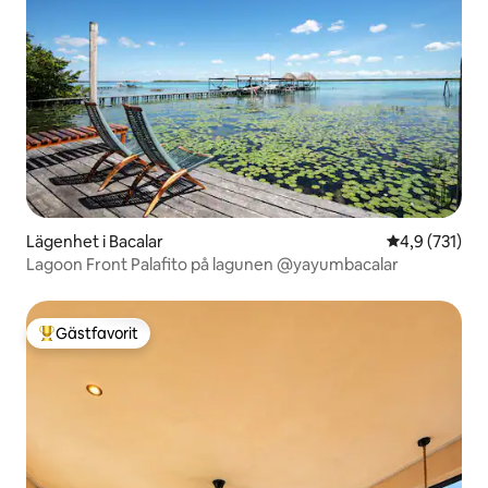
Lägenhet i Bacalar
4,9 av 5 i ge
4,9 (731)
Lagoon Front Palafito på lagunen @yayumbacalar
Gästfavorit
Populär gästfavorit