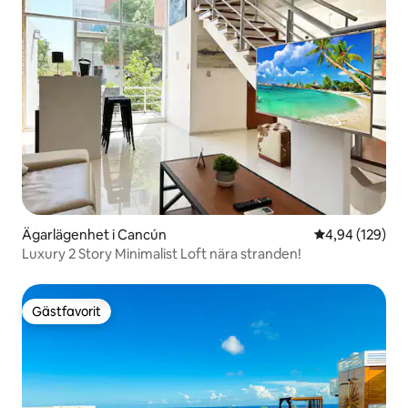
Ägarlägenhet i Cancún
4,94 av 5 i ge
4,94 (129)
Luxury 2 Story Minimalist Loft nära stranden!
Gästfavorit
Gästfavorit