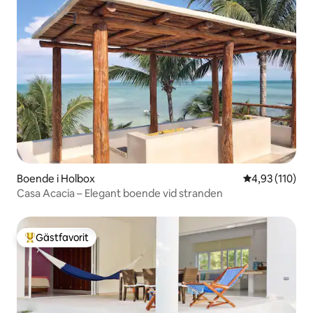
Boende i Holbox
4,93 av 5 i ge
4,93 (110)
Casa Acacia – Elegant boende vid stranden
Gästfavorit
Populär gästfavorit