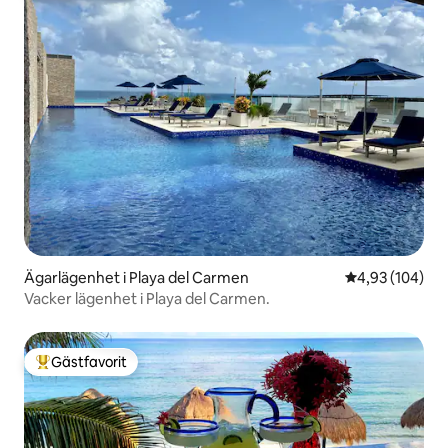
Ägarlägenhet i Playa del Carmen
4,93 av 5 i ge
4,93 (104)
Vacker lägenhet i Playa del Carmen.
Gästfavorit
Populär gästfavorit