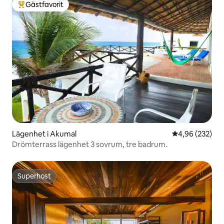
Gästfavorit
Populär gästfavorit
Lägenhet i Akumal
4,96 av 5 i ge
4,96 (232)
Drömterrass lägenhet 3 sovrum, tre badrum.
Superhost
Superhost