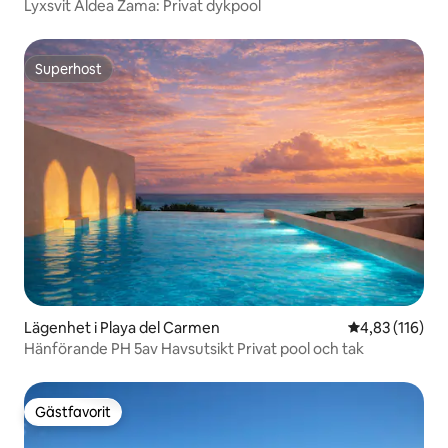
Lyxsvit Aldea Zama: Privat dykpool
Superhost
Superhost
Lägenhet i Playa del Carmen
4,83 av 5 i ge
4,83 (116)
Hänförande PH 5av Havsutsikt Privat pool och tak
Gästfavorit
Gästfavorit