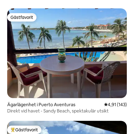
Gästfavorit
Gästfavorit
Ägarlägenhet i Puerto Aventuras
4,91 av 5 i ge
4,91 (143)
Direkt vid havet - Sandy Beach, spektakulär utsikt
Gästfavorit
Populär gästfavorit