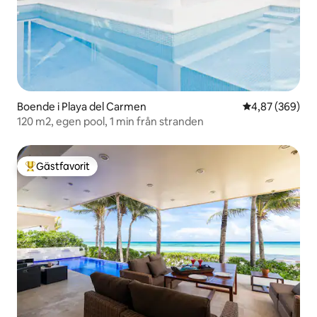
Boende i Playa del Carmen
4,87 av 5 i ge
4,87 (369)
120 m2, egen pool, 1 min från stranden
Gästfavorit
Populär gästfavorit