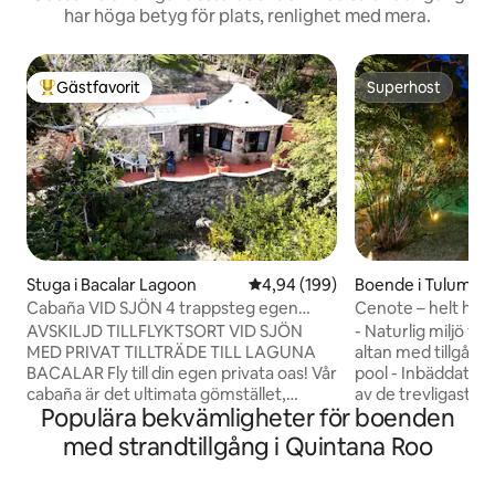
har höga betyg för plats, renlighet med mera.
Gästfavorit
Superhost
Populär gästfavorit
Superhost
Stuga i Bacalar Lagoon
4,94 av 5 i genomsnittligt bety
4,94 (199)
Boende i Tulum
Cabaña VID SJÖN 4 trappsteg egen
Cenote – helt hus 
ingång till sjön
AVSKILJD TILLFLYKTSORT VID SJÖN
- Naturlig miljö för
MED PRIVAT TILLTRÄDE TILL LAGUNA
altan med tillgång 
BACALAR Fly till din egen privata oas! Vår
pool - Inbäddat i d
cabaña är det ultimata gömstället,
av de trevligaste 
Populära bekvämligheter för boenden
inbäddat i slutet av våra rymliga
minuter från stran
trädgårdar och helt dolt från omvärlden.
en kort promenad t
med strandtillgång i Quintana Roo
Med bara tre villor längs vår 150 meter
minuter till Holist
långa sjöstrand kommer du att känna att
eller Calle 7 Sur r