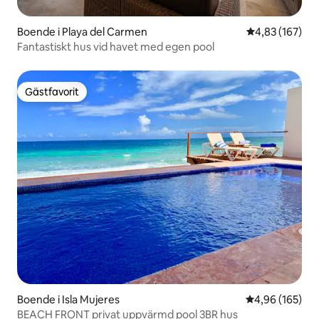
Boende i Playa del Carmen
4,83 av 5 i ge
4,83 (167)
Fantastiskt hus vid havet med egen pool
Gästfavorit
Gästfavorit
Boende i Isla Mujeres
4,96 av 5 i ge
4,96 (165)
BEACH FRONT privat uppvärmd pool 3BR hus