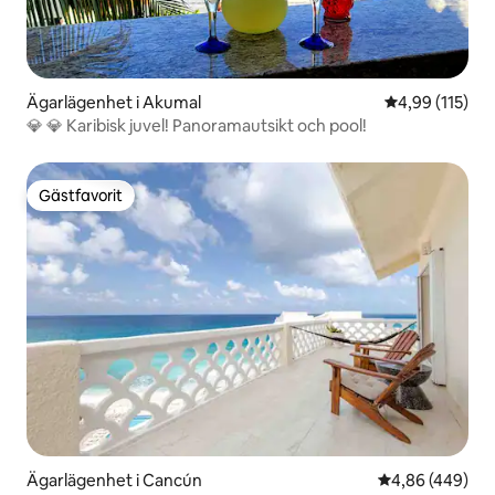
Ägarlägenhet i Akumal
4,99 av 5 i ge
4,99 (115)
💎 💎 Karibisk juvel! Panoramautsikt och pool!
Gästfavorit
Gästfavorit
Ägarlägenhet i Cancún
4,86 av 5 i ge
4,86 (449)