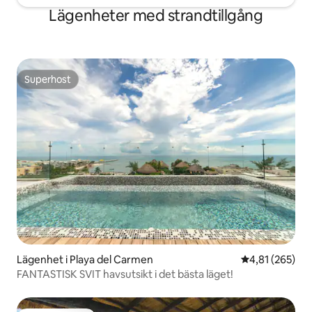
Lägenheter med strandtillgång
Superhost
Superhost
Lägenhet i Playa del Carmen
4,81 av 5 i ge
4,81 (265)
FANTASTISK SVIT havsutsikt i det bästa läget!