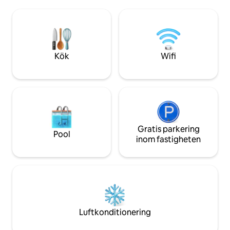
du har hela sjön för dig själv. Inuti finns
Vi erbjuder Kundal
ett sovrum i full storlek och en
- Frukost ingår - 1
dubbelfuton i vardagsrummet. Köket är
Beach Club - Cykla
fullt utrustat. Luftkonditionering.
för ett bekvämt pri
Utmärkt internet. HBTQ-resenärer är
Städningstjänst
alltid välkomna!!
Kök
Wifi
Gratis parkering
Pool
inom fastigheten
Luftkonditionering