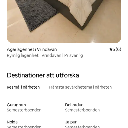
Ägarlägenhet i Vrindavan
5 av 5 i 
5 (6)
Rymlig lägenhet | Vrindavan | Prisvänlig
Destinationer att utforska
Resmål i närheten
Främsta sevärdheterna i närheten
Gurugram
Dehradun
Semesterboenden
Semesterboenden
Noida
Jaipur
Semesterboenden
Semesterboenden