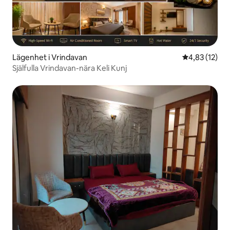
Lägenhet i Vrindavan
4,83 av 5 i g
4,83 (12)
Själfulla Vrindavan-nära Keli Kunj