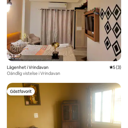
Lägenhet i Vrindavan
5 av 5 i 
5 (3)
Oändlig vistelse i Vrindavan
Gästfavorit
Gästfavorit