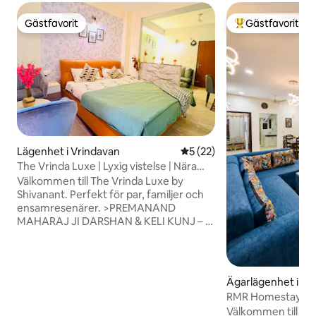
Gästfavorit
Gästfavorit
Gästfavorit
Populär gästfavor
Lägenhet i Vrindavan
5 av 5 i genomsnittligt be
5 (22)
The Vrinda Luxe | Lyxig vistelse | Nära
Prem Mandir
Välkommen till The Vrinda Luxe by
Shivanant. Perfekt för par, familjer och
ensamresenärer. >PREMANAND
MAHARAJ JI DARSHAN & KELI KUNJ – 5
minuters promenad PREM MANDIR – 5
minuters promenad ISKCON-TEMPEL – 6
minuters promenad BANKE BIHARI JI –
10 minuter >Lyxlägenhet. >Dubbelsäng
Ägarlägenhet i Vr
med kingsize-säng. >Badrum med
RMR Homestays Ul
toalettpapper, schampo och
Prem Mandir
Välkommen till R
basutrustning. >Fullt utrustat kök med