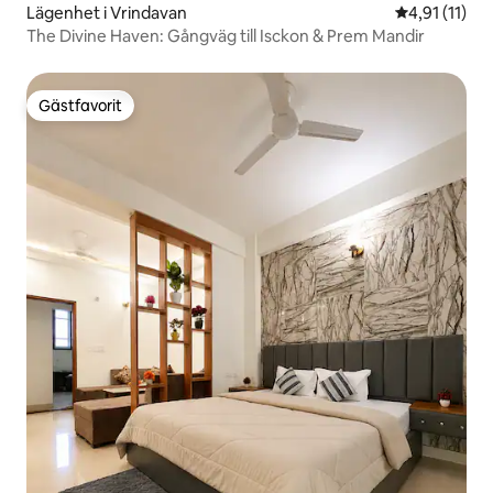
Lägenhet i Vrindavan
4,91 av 5 i 
4,91 (11)
The Divine Haven: Gångväg till Isckon & Prem Mandir
Gästfavorit
Gästfavorit