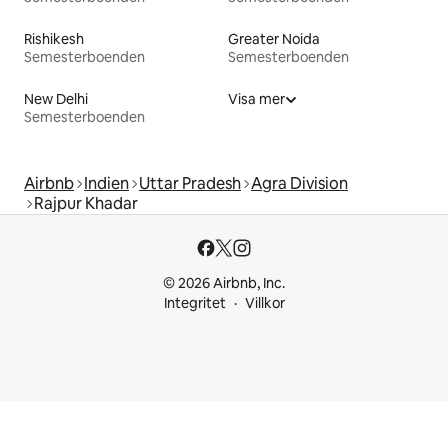
Rishikesh
Greater Noida
Semesterboenden
Semesterboenden
New Delhi
Visa mer
Semesterboenden
Airbnb
Indien
Uttar Pradesh
Agra Division
Rajpur Khadar
© 2026 Airbnb, Inc.
Integritet
Villkor