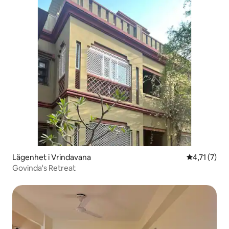
Lägenhet i Vrindavana
4,71 av 5 i
4,71 (7)
Govinda's Retreat