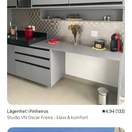
Lägenhet i Pinheiros
4,94 av 5 i ge
4,94 (133)
Studio VN Oscar Freire - klass & komfort