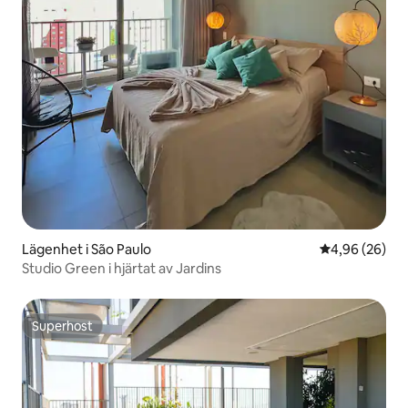
Lägenhet i São Paulo
4,96 av 5 i g
4,96 (26)
Studio Green i hjärtat av Jardins
Superhost
Superhost