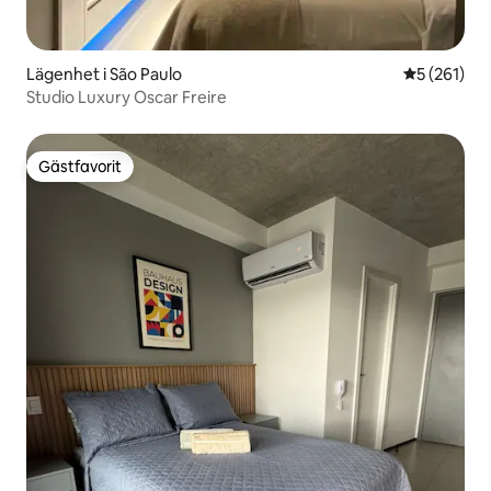
Lägenhet i São Paulo
5 av 5 i ge
5 (261)
Studio Luxury Oscar Freire
Gästfavorit
Gästfavorit