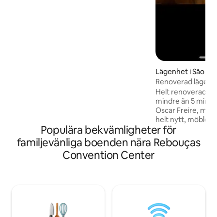
coworking > Reception öppen dygnet
runt
Lägenhet i São Pa
Renoverad lägenhe
Helt renoverad läg
mindre än 5 minut
Oscar Freire, med 
helt nytt, möbler, 
Populära bekvämligheter för
TV, 600Mb Wi-Fi, Q
sovrummet och v
familjevänliga boenden nära Rebouças
kingsize-säng, bäd
Convention Center
mikrovågsugn, kaff
högkvalitativt hush
behöver för en per
barer, restaurang
några kvarter från
Paulista. 24-timm
parkering med 2 pl