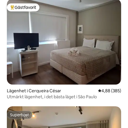
Gästfavorit
Populär gästfavorit
Lägenhet i Cerqueira César
4,88 av 5 i ge
4,88 (385)
Utmärkt lägenhet, i det bästa läget i São Paulo
Superhost
Superhost