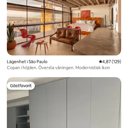
Lägenhet i São Paulo
4,87 av 5 i ge
4,87 (129)
Copan i höjden. Översta våningen. Modernistisk ikon
Gästfavorit
Gästfavorit