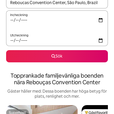
När resultaten är tillgängliga kan du navigera med upp- och ned
Incheckning
Utcheckning
Sök
Topprankade familjevänliga boenden
nära Rebouças Convention Center
Gäster håller med: Dessa boenden har höga betyg för
plats, renlighet och mer.
Superhost
Gästfavorit