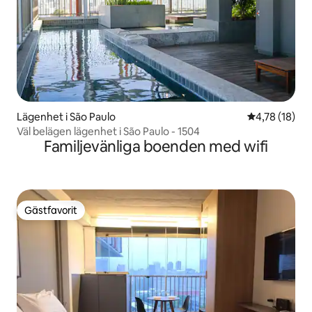
Lägenhet i São Paulo
4,78 av 5 i g
4,78 (18)
Väl belägen lägenhet i São Paulo - 1504
Familjevänliga boenden med wifi
Gästfavorit
Gästfavorit