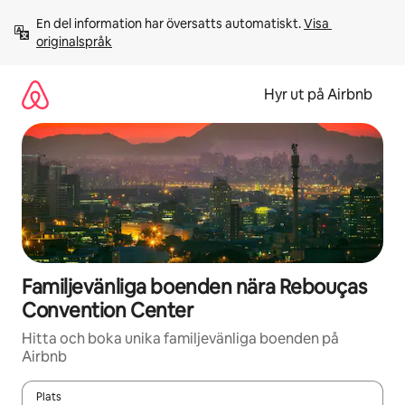
Hoppa
En del information har översatts automatiskt. 
Visa 
till
originalspråk
innehåll
Hyr ut på Airbnb
Familjevänliga boenden nära Rebouças
Convention Center
Hitta och boka unika familjevänliga boenden på
Airbnb
Plats