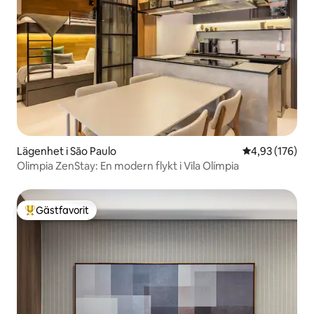
Lägenhet i São Paulo
4,93 av 5 i ge
4,93 (176)
Olimpia ZenStay: En modern flykt i Vila Olímpia
Gästfavorit
Populär gästfavorit