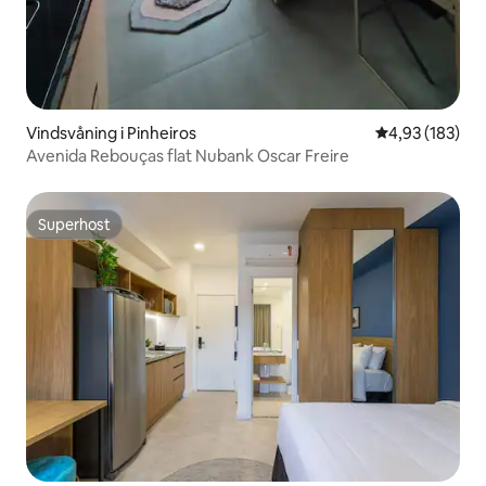
Vindsvåning i Pinheiros
4,93 av 5 i ge
4,93 (183)
Avenida Rebouças flat Nubank Oscar Freire
Superhost
Superhost