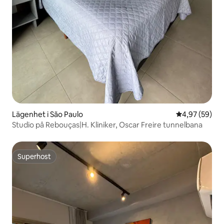
Lägenhet i São Paulo
4,97 av 5 i g
4,97 (59)
Studio på Rebouças|H. Kliniker, Oscar Freire tunnelbana
Superhost
Superhost