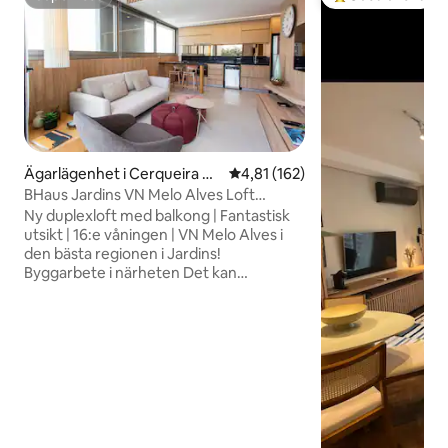
Superhost
Populär gästfavor
Ägarlägenhet i Cerqueira C
4,81 av 5 i genomsnittligt bet
4,81 (162)
ésar
BHaus Jardins VN Melo Alves Loft
Duplex | ma162
Ny duplexloft med balkong | Fantastisk
utsikt | 16:e våningen | VN Melo Alves i
den bästa regionen i Jardins!
Byggarbete i närheten Det kan
förekomma buller under kontorstid
Unika upplevelser > panoramautsikt >
Queen-säng > wifi med hög hastighet >
kall varm luftkonditionering > smart-tv >
16:e våningen > veranda >
mörkläggningsgardin > parkeringsplats
Bra område > Rua Melo Alves 268 nära
Oscar Freire > 300 m från tunnelbanan
Fullbordad ägarlägenhet > tvätt > gym >