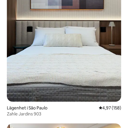
Lägenhet i São Paulo
4,97 av 5 i ge
4,97 (158)
Zahle Jardins 903