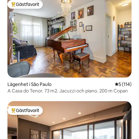
Gästfavorit
Populär gästfavorit
Lägenhet i São Paulo
5 av 5 i ge
5 (114)
A Casa do Tenor. 73 m2. Jacuzzi och piano. 200 m Copan
Gästfavorit
Populär gästfavorit