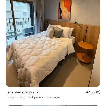
Lägenhet i São Paulo
4,8 av 5 i g
4,8 (10)
Elegant lägenhet på Av. Rebouças!