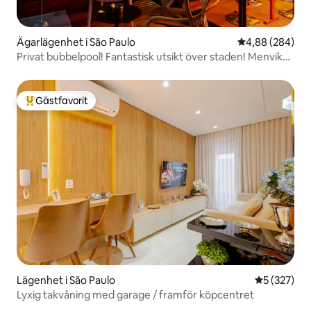
Ägarlägenhet i São Paulo
4,88 av 5 i ge
4,88 (284)
Privat bubbelpool! Fantastisk utsikt över staden! Menvik
Homes
Gästfavorit
Populär gästfavorit
Lägenhet i São Paulo
5 av 5 i ge
5 (327)
Lyxig takvåning med garage / framför köpcentret