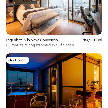
Lägenhet i Vila Nova Conceição
4,96 av 5 i ge
4,96 (218)
FORMA Itaim hög standard 15:e våningen
Gästfavorit
Gästfavorit