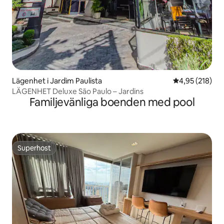
Lägenhet i Jardim Paulista
4,95 av 5 i ge
4,95 (218)
LÄGENHET Deluxe São Paulo – Jardins
Familjevänliga boenden med pool
Superhost
Superhost