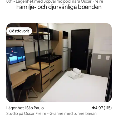
001 - Lägenhet med uppvärmd pool nära Oscar Freire
Familje- och djurvänliga boenden
Gästfavorit
Gästfavorit
Lägenhet i São Paulo
4,97 av 5 i ge
4,97 (115)
Studio på Oscar Freire - Granne med tunnelbanan