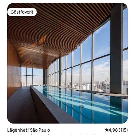
Gästfavorit
Gästfavorit
Lägenhet i São Paulo
4,98 av 5 i ge
4,98 (115)