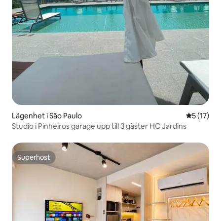
Lägenhet i São Paulo
5 av 5 i g
5 (17)
Studio i Pinheiros garage upp till 3 gäster HC Jardins
Superhost
Superhost