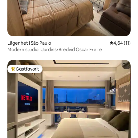
Lägenhet i São Paulo
4,64 av 5 i g
4,64 (11)
Modern studio i Jardins•Bredvid Oscar Freire
Gästfavorit
Populär gästfavorit