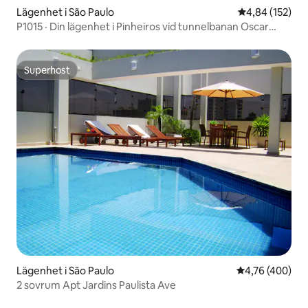
Lägenhet i São Paulo
4,84 av 5 i ge
4,84 (152)
P1015 · Din lägenhet i Pinheiros vid tunnelbanan Oscar
Freire
Superhost
Superhost
Lägenhet i São Paulo
4,76 av 5 i ge
4,76 (400)
2 sovrum Apt Jardins Paulista Ave