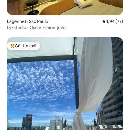
Lägenhet i São Paulo
4,94 av 5 i g
4,94 (77)
Lyxstudio - Oscar Freires juvel
Gästfavorit
Populär gästfavorit