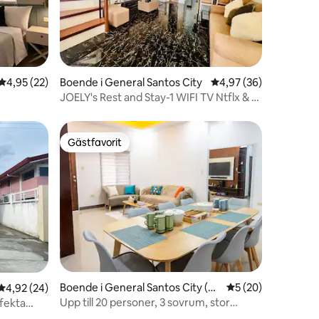
en
4,95 av 5 i genomsnittligt betyg, 22 omdömen
4,95 (22)
Boende i General Santos City
4,97 av 5 i genomsnit
4,97 (36)
JOELY's Rest and Stay-1 WIFI TV Ntflx & 2
Guard
AC rum
Gästfavorit
Gästfavorit
Boende i General Santos City (D
5 av 5 i genomsnit
5 (20)
en
4,92 av 5 i genomsnittligt betyg, 24 omdömen
4,92 (24)
adiangas)
Upp till 20 personer, 3 sovrum, stor
fekta
parkeringsplats, 500 mbps