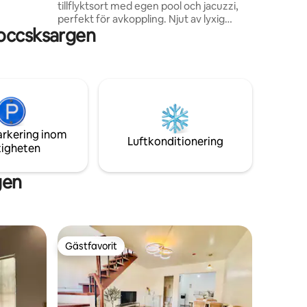
tillflyktsort med egen pool och jacuzzi,
NDDU,
perfekt för avkoppling. Njut av lyxig
a till
Soccsksargen
komfort, ett fullt utrustat utrymme och
en lugn miljö - idealisk för par, familjer
eller barkader. Oavsett om du njuter av
jacuzzin, slappar vid poolen eller slappnar
av under stjärnorna, är denna villa din
perfekta tillflyktsort. Det har ett fullt
utrustat kök, handdukar och
toalettartiklar. Boka nu för en oförglömlig
arkering inom
upplevelse!
Luftkonditionering
tigheten
gen
Gästfavorit
Gästfavorit