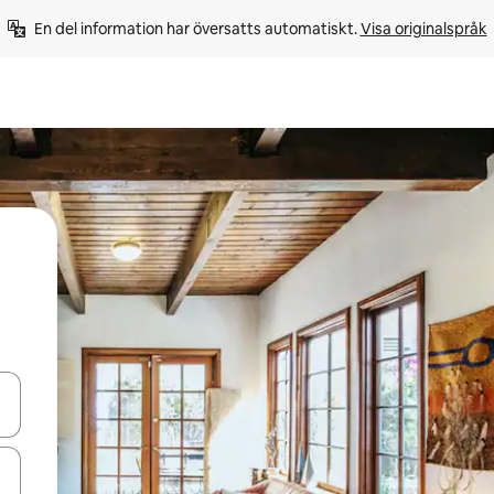
En del information har översatts automatiskt. 
Visa originalspråk
d upp- och nedåtpilarna eller utforska genom att trycka eller svepa.