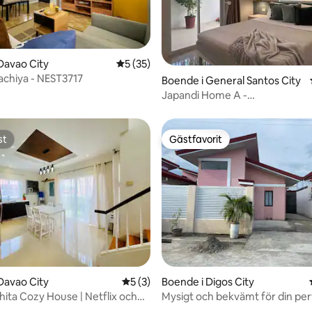
Davao City
5 av 5 i genomsnittligt betyg, 35 omdöm
5 (35)
chiya - NEST3717
ttligt betyg, 4 omdömen
Boende i General Santos City
Japandi Home A -
FullyAircon,WIFI,Hotshwr,24h
st
Gästfavorit
st
Gästfavorit
Davao City
5 av 5 i genomsnittligt betyg, 3 omdöm
5 (3)
Boende i Digos City
hita Cozy House | Netflix och
Mysigt och bekvämt för din per
ersoner
vistelse med loft