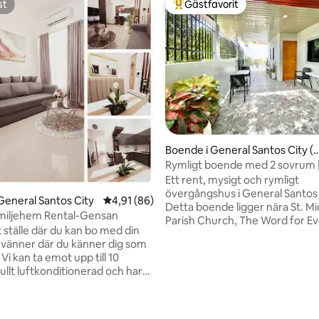
st
Gästfavorit
st
Populär gästfavorit
Boende i General Santos City (
diangas)
Rymligt boende med 2 sovrum |
badrum + stor terrass | 15 minute
Ett rent, mysigt och rymligt
centrum
övergångshus i General Santos 
General Santos City
4,91 av 5 i genomsnittligt betyg, 86 omdöm
4,91 (86)
Detta boende ligger nära St. Mi
miljehem Rental-Gensan
ligt betyg, 155 omdömen
Parish Church, The Word for E
 ställe där du kan bo med din
Ministries Intl, inc., Em Jake W
h vänner där du känner dig som
Edsai Cafe, Venue 88, Savemor
Mindanao Medical Center-sjuk
Warthog Bowling Center, 10–15
ngskamera utomhus. -3
resa till köpcentra (SM, KCC, Ga
9 sängar -2 toaletter och
Greenleaf Hotel, Grand Summit
St. Elizabeth, Gensan Doctors,