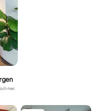
rgen
 och mer.
Boende i