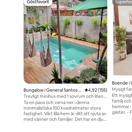
Gästfavorit
Superho
Gästfavorit
Superho
Boende i 
Mysigt fa
Bungalow i General Santos C
4,92 av 5 i genomsnitt
4,92 (155)
Ett mysigt
ity
Trevligt minihus med 1 sovrum och liten
familj oc
pool
Ta en paus och varva ner i denna
hemma! - Vi kan ta emot upp till 10
minimalistiska 100 kvadratmeter stora
gäster. - Fullt luftkonditionerad och har
fastighet. Vårt lilla hem är ditt att njuta av
övervakni
med vänner och familjer. Det har en djup
sovrum - 
pool, den är fyra och en halv fot djup, den
badrum - Kök med bardisk och matplats.
andra halvan är två fot för barn att