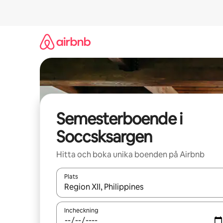
Hoppa
till
innehåll
Semesterboende i
Soccsksargen
Hitta och boka unika boenden på Airbnb
Plats
När resultaten är tillgängliga kan du navigera me
Incheckning