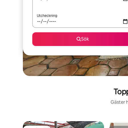
Utcheckning
Sök
Top
Gäster h