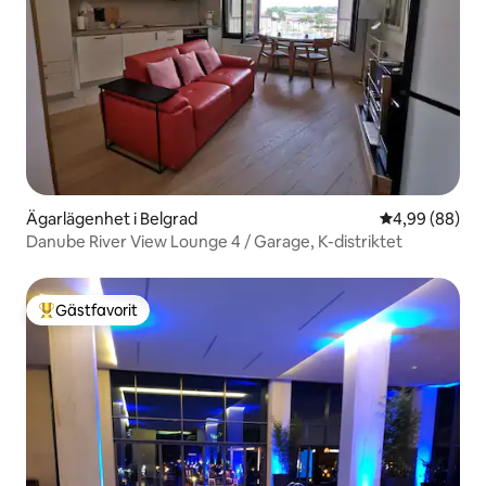
Ägarlägenhet i Belgrad
4,99 av 5 i g
4,99 (88)
Danube River View Lounge 4 / Garage, K-distriktet
Gästfavorit
Populär gästfavorit