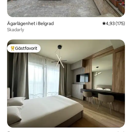
Ägarlägenhet i Belgrad
4,93 av 5 i ge
4,93 (175)
Skadarly
Gästfavorit
Populär gästfavorit