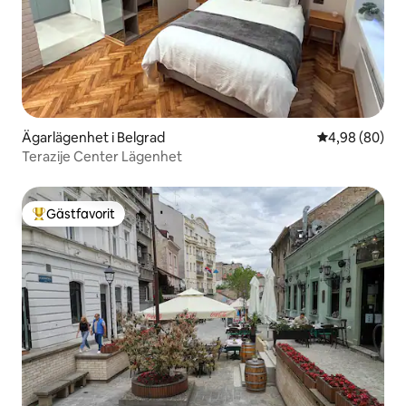
Ägarlägenhet i Belgrad
4,98 av 5 i g
4,98 (80)
Terazije Center Lägenhet
Gästfavorit
Populär gästfavorit