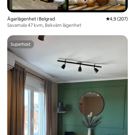
Ägarlägenhet i Belgrad
4,9 av 5 i ge
4,9 (207)
Savamala 47 kvm, Bekväm lägenhet
Superhost
Superhost