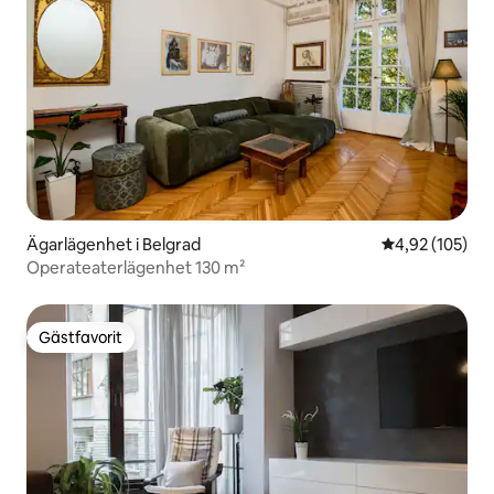
Ägarlägenhet i Belgrad
4,92 av 5 i ge
4,92 (105)
Operateaterlägenhet 130 m²
Gästfavorit
Gästfavorit