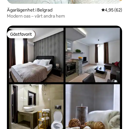
Ägarlägenhet i Belgrad
4,95 av 5 i g
4,95 (62)
Modern oas – vårt andra hem
Gästfavorit
Gästfavorit