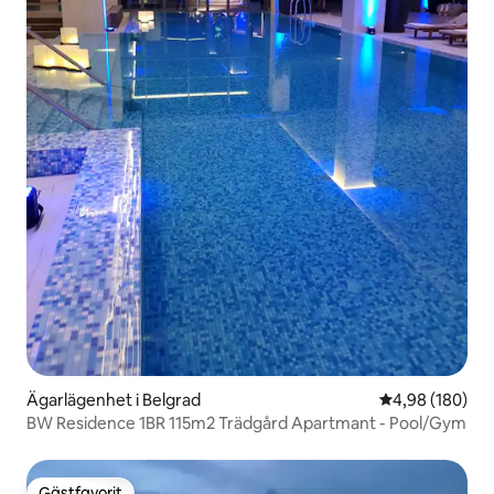
Ägarlägenhet i Belgrad
4,98 av 5 i ge
4,98 (180)
BW Residence 1BR 115m2 Trädgård Apartmant - Pool/Gym
Gästfavorit