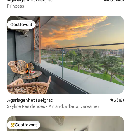
Princess
Gästfavorit
Gästfavorit
Ägarlägenhet i Belgrad
5 av 5 i g
5 (18)
Skyline Residences • Anländ, arbeta, varva ner
Gästfavorit
Populär gästfavorit