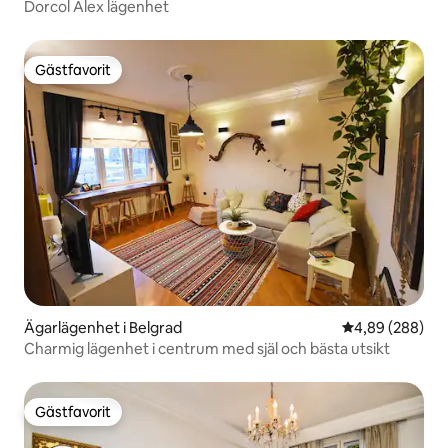
Dorcol Alex lägenhet
Gästfavorit
Gästfavorit
Ägarlägenhet i Belgrad
4,89 av 5 i ge
4,89 (288)
Charmig lägenhet i centrum med själ och bästa utsikt
Gästfavorit
Gästfavorit