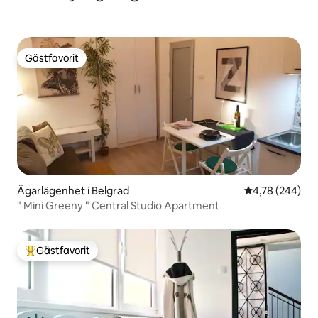
Gästfavorit
Gästfavorit
Ägarlägenhet i Belgrad
4,78 av 5 i ge
4,78 (244)
" Mini Greeny " Central Studio Apartment
Gästfavorit
Populär gästfavorit