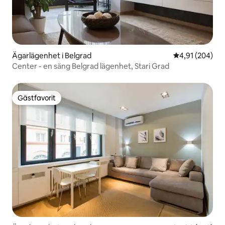
Ägarlägenhet i Belgrad
4,91 av 5 i ge
4,91 (204)
Center - en säng Belgrad lägenhet, Stari Grad
Gästfavorit
Gästfavorit