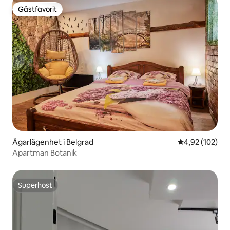
Gästfavorit
Gästfavorit
Ägarlägenhet i Belgrad
4,92 av 5 i ge
4,92 (102)
Apartman Botanik
Superhost
Superhost