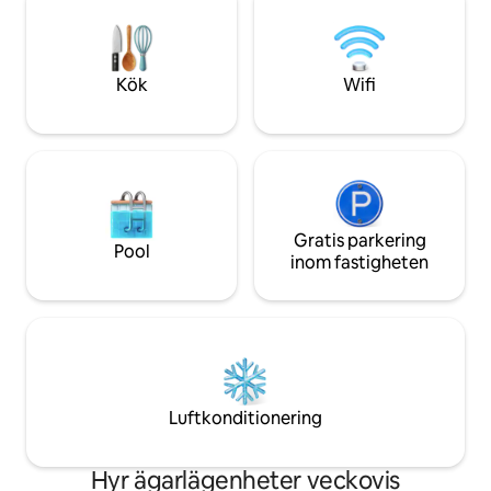
utrustat kök och en arbetsyta för
sten... och kommer
distansarbete. Självständig incheckning
dig som hemma med
och flexibel in-/utcheckning tillgänglig.
som lägenheten er
Kök
Wifi
Gratis parkering
Pool
inom fastigheten
Luftkonditionering
Hyr ägarlägenheter veckovis