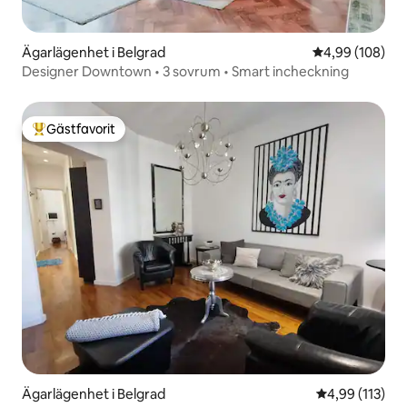
Ägarlägenhet i Belgrad
4,99 av 5 i ge
4,99 (108)
Designer Downtown • 3 sovrum • Smart incheckning
Gästfavorit
Populär gästfavorit
Ägarlägenhet i Belgrad
4,99 av 5 i ge
4,99 (113)