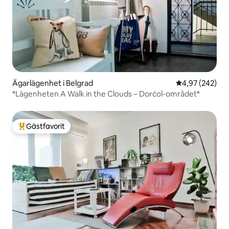
Ägarlägenhet i Belgrad
4,97 av 5 i ge
4,97 (242)
*Lägenheten A Walk in the Clouds – Dorćol-området*
Gästfavorit
Populär gästfavorit