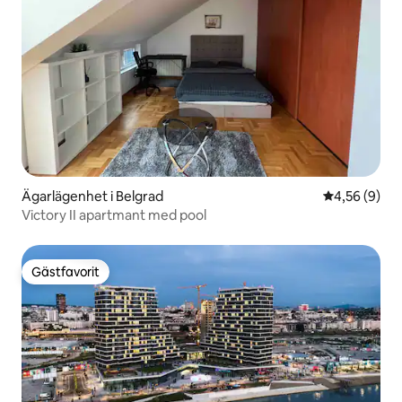
Ägarlägenhet i Belgrad
4,56 av 5 i 
4,56 (9)
Victory II apartmant med pool
Gästfavorit
Gästfavorit