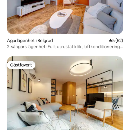
Ägarlägenhet i Belgrad
5 av 5 i g
5 (52)
2-sängars lägenhet: Fullt utrustat kök, luftkonditionering,
arbetsyta, nära centrum
Gästfavorit
Gästfavorit