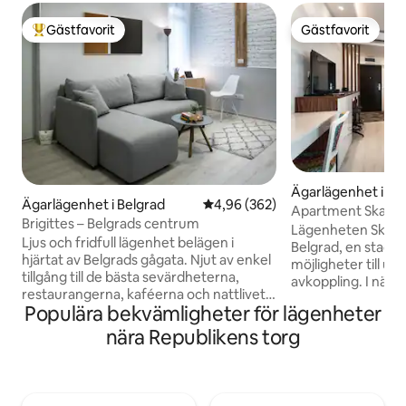
Gästfavorit
Gästfavorit
Populär gästfavorit
Gästfavorit
Ägarlägenhet i Be
Ägarlägenhet i Belgrad
4,96 av 5 i genomsnittligt bety
4,96 (362)
Apartment Skadarl
Brigittes – Belgrads centrum
Lägenheten Skadarli
Ljus och fridfull lägenhet belägen i
Belgrad, en stad 
hjärtat av Belgrads gågata. Njut av enkel
möjligheter till un
tillgång till de bästa sevärdheterna,
avkoppling. I när
restaurangerna, kaféerna och nattlivet,
finns allt viktigt i
Populära bekvämligheter för lägenheter
medan du kopplar av i en lugn, solig
Republikens torg
tillflyktsort. Perfekt för affärer, fritid eller
fästningen, nattkl
nära Republikens torg
familjer, Brigittes Central kombinerar
flottar, så att du
utmärkt läge med modern komfort och
Belgrad som det ve
en lugn atmosfär. Funktioner inkluderar
Lägenhetens mode
snabbt WiFi, luftkonditionering, fullt
gjord av material a