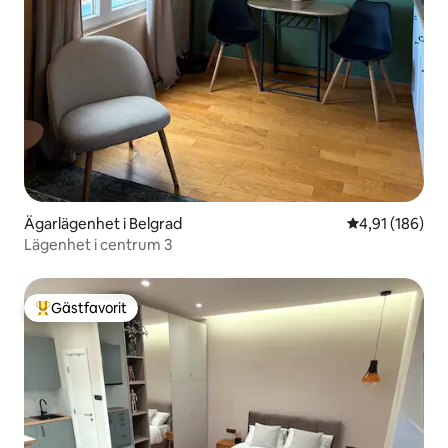
Ägarlägenhet i Belgrad
4,91 av 5 i ge
4,91 (186)
Lägenhet i centrum 3
Gästfavorit
Populär gästfavorit