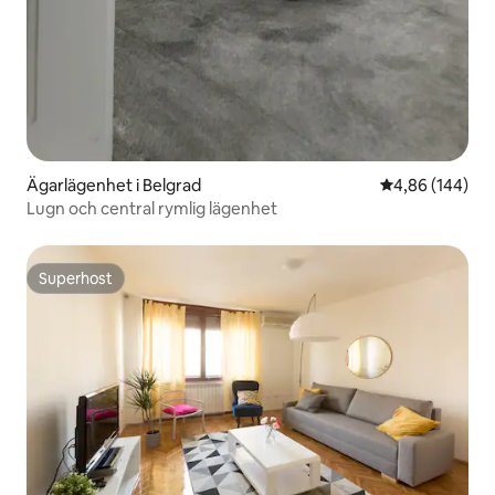
Ägarlägenhet i Belgrad
4,86 av 5 i ge
4,86 (144)
Lugn och central rymlig lägenhet
Superhost
Superhost