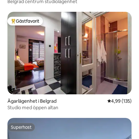
Belgrad centrum studiolägenhet
Gästfavorit
Populär gästfavorit
Ägarlägenhet i Belgrad
4,99 av 5 i ge
4,99 (135)
Studio med öppen altan
Superhost
Superhost