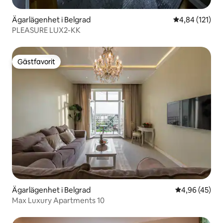
Ägarlägenhet i Belgrad
4,84 av 5 i ge
4,84 (121)
PLEASURE LUX2-KK
Gästfavorit
Gästfavorit
Ägarlägenhet i Belgrad
4,96 av 5 i g
4,96 (45)
Max Luxury Apartments 10