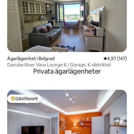
Ägarlägenhet i Belgrad
4,97 av 5 i ge
4,97 (147)
Danube River View Lounge 6 / Garage, K-distriktet
Privata ägarlägenheter
Gästfavorit
Populär gästfavorit