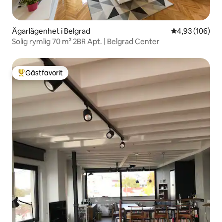
Ägarlägenhet i Belgrad
4,93 av 5 i ge
4,93 (106)
Solig rymlig 70 m² 2BR Apt. | Belgrad Center
Gästfavorit
Populär gästfavorit