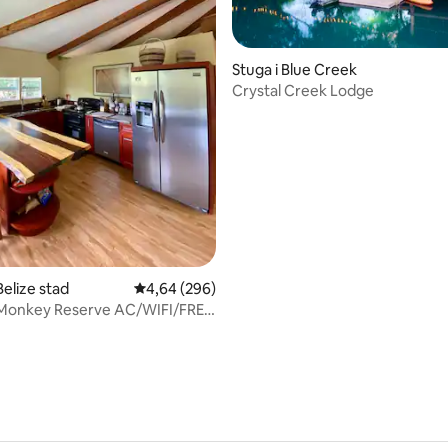
Stuga i Blue Creek
Crystal Creek Lodge
ttligt betyg, 7 omdömen
Belize stad
4,64 av 5 i genomsnittligt betyg, 296 omdöm
4,64 (296)
 Monkey Reserve AC/WIFI/FREE