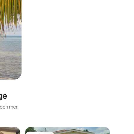
ge
 och mer.
Vindsvåni