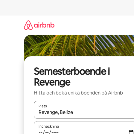
Hoppa
till
innehåll
Semesterboende i
Revenge
Hitta och boka unika boenden på Airbnb
Plats
När resultaten är tillgängliga kan du navigera me
Incheckning