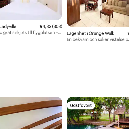
ligt betyg, 470 omdömen
 Ladyville
4,82 av 5 i genomsnittligt betyg, 303 omdöm
4,82 (303)
gratis skjuts till flygplatsen –
Lägenhet i Orange Walk
 Lam
En bekväm och säker vistelse p
Gästfavorit
Gästfavorit