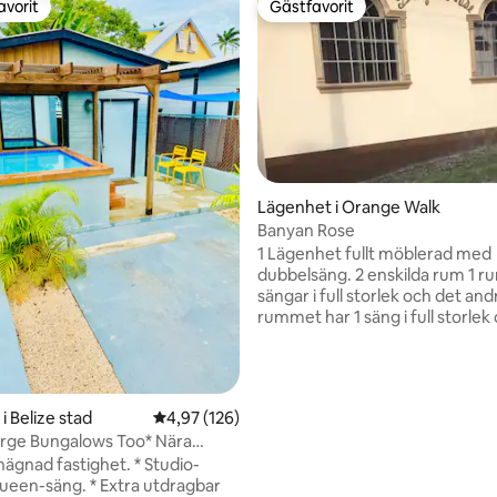
avorit
Gästfavorit
gästfavorit
Gästfavorit
Lägenhet i Orange Walk
Banyan Rose
1 Lägenhet fullt möblerad med
dubbelsäng. 2 enskilda rum 1 rum har 2
sängar i full storlek och det and
rummet har 1 säng i full storlek
ligt betyg, 154 omdömen
dubbelsäng alla rum möblerad
luftkonditionering och litet kyls
Shanghai Chinese Restaurant 4
gångavstånd och Belizean Rest
i Belize stad
4,97 av 5 i genomsnittligt betyg, 126 omdöm
4,97 (126)
Anna 's Kitchen 5 min och Fresh
rge Bungalows Too* Nära
grönsaker 5 min, The Gym lou
i.
nhägnad fastighet. * Studio-
sportbar 8 min, 10 min till Hi 5 
Queen-säng. * Extra utdragbar
13 min till Najil Mayab Restauran