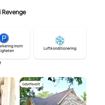
e
i Revenge
arkering inom
Luftkonditionering
tigheten
e
Gästfavorit
Gästfavorit