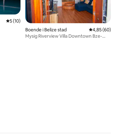
5 av 5 i genomsnittligt betyg, 10 omdömen
5 (10)
Boende i Belize stad
4,85 av 5 i genomsnit
4,85 (60)
Mysig Riverview Villa Downtown Bze-
Fully AC, Wi-fi
en