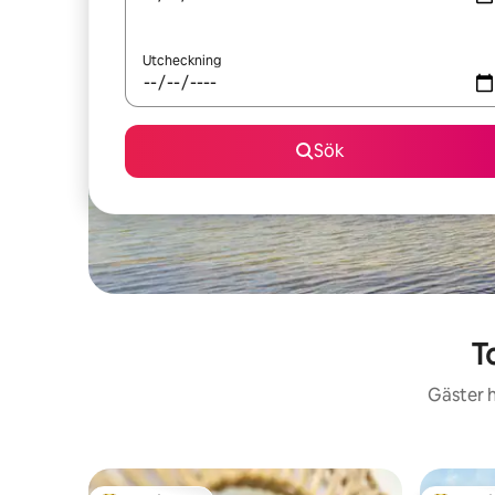
Utcheckning
Sök
T
Gäster h