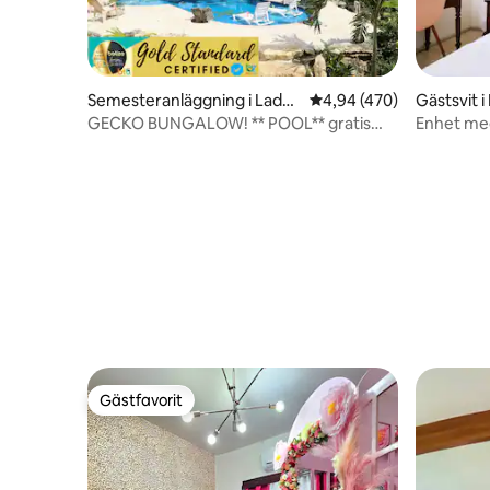
Semesteranläggning i Ladyv
4,94 av 5 i genomsnitt
4,94 (470)
Gästsvit i
ille
GECKO BUNGALOW! ** POOL** gratis
Enhet med 
transfer!
Ladyville
Gästfavorit
Gästfavorit