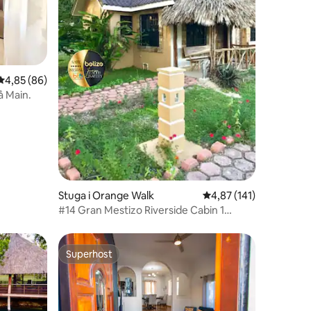
en
4,85 av 5 i genomsnittligt betyg, 86 omdömen
4,85 (86)
å Main.
Stuga i Orange Walk
4,87 av 5 i genomsnitt
4,87 (141)
#14 Gran Mestizo Riverside Cabin 1
queen-säng
Superhost
Superhost