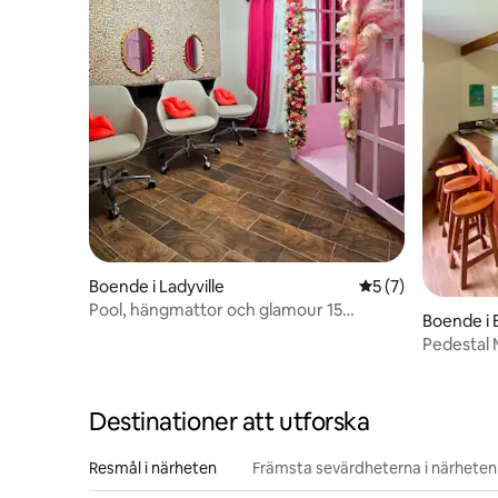
Boende i Ladyville
5 av 5 i genomsni
5 (7)
Pool, hängmattor och glamour 15
Boende i 
minuter till den internationella
Pedestal
flygplatsen
SHUTTLE.
Destinationer att utforska
Resmål i närheten
Främsta sevärdheterna i närheten