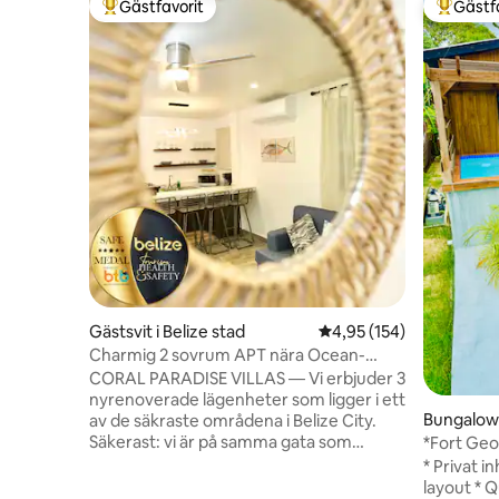
Gästfavorit
Gästf
Populär gästfavorit
Populär 
Gästsvit i Belize stad
4,95 av 5 i genomsnitt
4,95 (154)
Charmig 2 sovrum APT nära Ocean-
Starfish Villa
CORAL PARADISE VILLAS — Vi erbjuder 3
nyrenoverade lägenheter som ligger i ett
Bungalow 
av de säkraste områdena i Belize City.
Säkerast: vi är på samma gata som
*Fort Geo
Panamas ambassad, och 1 kvarter från
vattentax
* Privat i
vår tidigare premiärministerns hem. Bara
layout * 