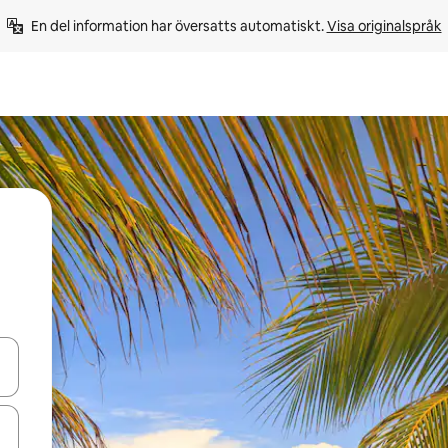
En del information har översatts automatiskt. 
Visa originalspråk
d upp- och nedåtpilarna eller utforska genom att trycka eller svepa.