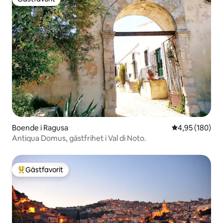
Gästfavorit
Boende i Ragusa
4,95 av 5 i ge
4,95 (180)
Antiqua Domus, gästfrihet i Val di Noto.
Gästfavorit
Populär gästfavorit