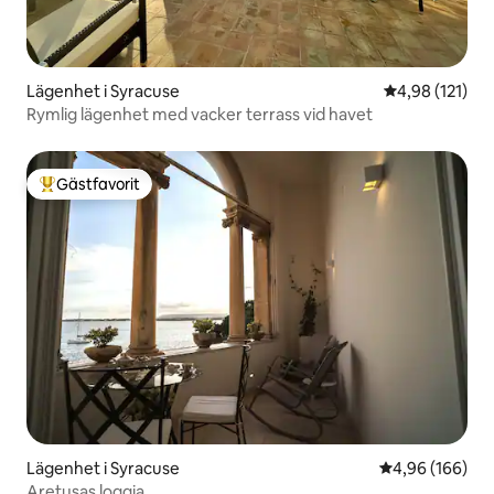
Lägenhet i Syracuse
4,98 av 5 i ge
4,98 (121)
Rymlig lägenhet med vacker terrass vid havet
Gästfavorit
Populär gästfavorit
Lägenhet i Syracuse
4,96 av 5 i ge
4,96 (166)
Aretusas loggia