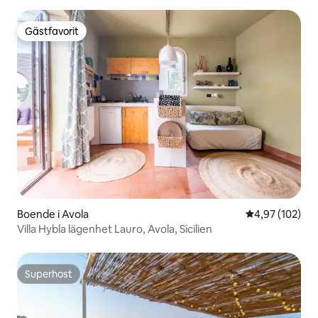
Gästfavorit
Gästfavorit
Boende i Avola
4,97 av 5 i ge
4,97 (102)
Villa Hybla lägenhet Lauro, Avola, Sicilien
Superhost
Superhost