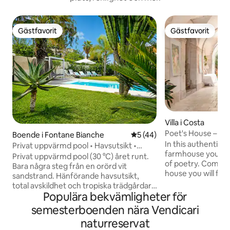
Gästfavorit
Gästfavorit
Gästfavorit
Gästfavorit
Villa i Costa
Poet's House – cha
Boende i Fontane Bianche
5 av 5 i genomsnittligt be
5 (44)
utanför Ragusa
In this authentic 
Privat uppvärmd pool • Havsutsikt •
farmhouse you can
Promenad till stranden • Shati
Privat uppvärmd pool (30 °C) året runt.
of poetry. Come an
Bara några steg från en orörd vit
house you will fin
sandstrand. Hänförande havsutsikt,
simplicity, imperf
total avskildhet och tropiska trädgårdar.
of the boundless h
Populära bekvämligheter för
Karaktäristisk design och sofistikerad
the superfluous, o
lyx. Den perfekta basen för att utforska
semesterboenden nära Vendicari
sustainability. The garden is a oasis
östra Sicilien. Ikonisk arkitektur av C.
naturreservat
where you can con
Calvagna. Förstklassig sömn med