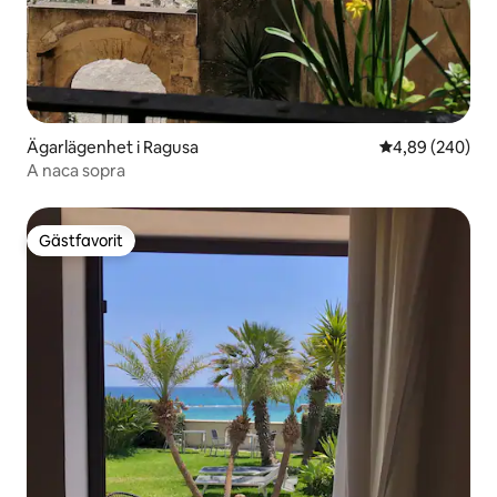
Ägarlägenhet i Ragusa
4,89 av 5 i ge
4,89 (240)
A naca sopra
Gästfavorit
Gästfavorit