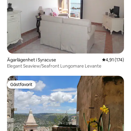
Ägarlägenhet i Syracuse
4,91 av 5 i ge
4,91 (174)
Elegant Seaview/Seafront Lungomare Levante
Gästfavorit
Gästfavorit