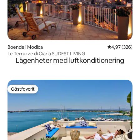
Boende i Modica
4,97 av 5 i ge
4,97 (326)
Le Terrazze di Ciarìa SUDEST LIVING
Lägenheter med luftkonditionering
Gästfavorit
Gästfavorit