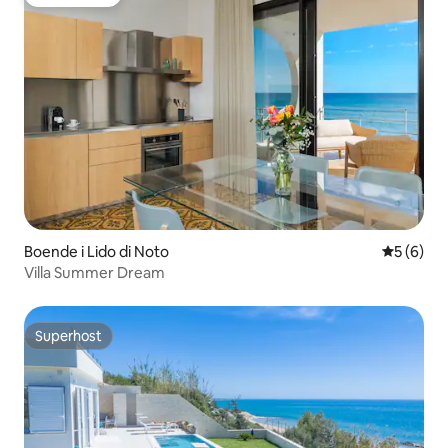
Gästfavorit
Boende i Lido di Noto
5 av 5 i 
5 (6)
Villa Summer Dream
Superhost
Superhost