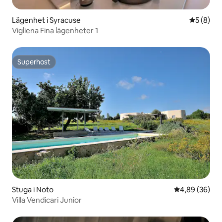
Lägenhet i Syracuse
5 av 5 i 
5 (8)
Vigliena Fina lägenheter 1
Superhost
Superhost
Stuga i Noto
4,89 av 5 i g
4,89 (36)
Villa Vendicari Junior