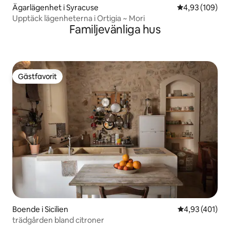
Ägarlägenhet i Syracuse
4,93 av 5 i ge
4,93 (109)
Upptäck lägenheterna i Ortigia ~ Mori
Familjevänliga hus
Gästfavorit
Gästfavorit
Boende i Sicilien
4,93 av 5 i ge
4,93 (401)
trädgården bland citroner