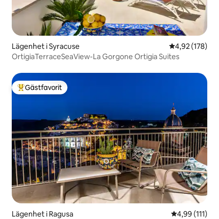
Lägenhet i Syracuse
4,92 av 5 i ge
4,92 (178)
OrtigiaTerraceSeaView-La Gorgone Ortigia Suites
Gästfavorit
Populär gästfavorit
Lägenhet i Ragusa
4,99 av 5 i g
4,99 (111)