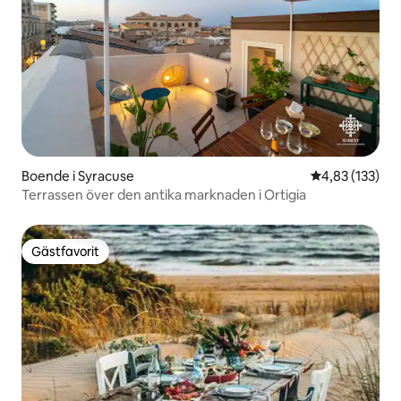
Boende i Syracuse
4,83 av 5 i ge
4,83 (133)
Terrassen över den antika marknaden i Ortigia
Gästfavorit
Gästfavorit