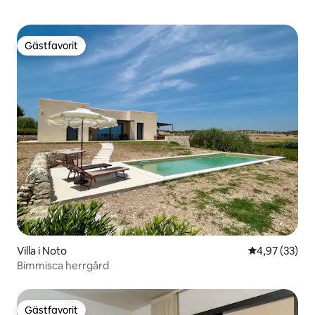
Gästfavorit
Gästfavorit
Villa i Noto
4,97 av 5 i g
4,97 (33)
Bimmisca herrgård
Gästfavorit