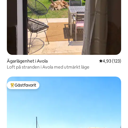
Ägarlägenhet i Avola
4,93 av 5 i ge
4,93 (123)
Loft på stranden i Avola med utmärkt läge
Gästfavorit
Populär gästfavorit