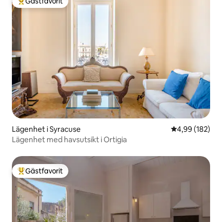
Gästfavorit
Populär gästfavorit
Lägenhet i Syracuse
4,99 av 5 i ge
4,99 (182)
Lägenhet med havsutsikt i Ortigia
Gästfavorit
Populär gästfavorit