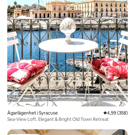
Ägarlägenhet i Syracuse
4,99 av 5 i ge
4,99 (358)
Sea-View Loft. Elegant & Bright Old Town Retreat