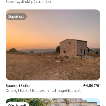
Seeview, direkt på stranden
Superhost
Superhost
Boende i Sicilien
4,86 av 5 i g
4,86 (76)
Dra dig tillbaka till naturen med magnifik utsikt
Gästfavorit