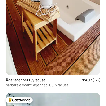
Ägarlägenhet i Syracuse
4,97 av 5 i ge
4,97 (122)
barbara elegant lägenhet 103, Siracusa
Gästfavorit
Populär gästfavorit