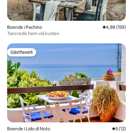
Boende i Pachino
4,98 av 5 i ge
4,98 (159)
Tancredis hem vid kusten
Gästfavorit
Gästfavorit
Boende i Lido di Noto
5 av 5 i g
5 (12)