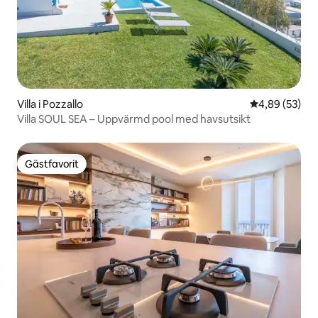
Villa i Pozzallo
4,89 av 5 i g
4,89 (53)
Villa SOUL SEA – Uppvärmd pool med havsutsikt
Gästfavorit
Gästfavorit