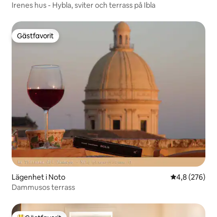
Irenes hus - Hybla, sviter och terrass på Ibla
Gästfavorit
Gästfavorit
Lägenhet i Noto
4,8 av 5 i ge
4,8 (276)
Dammusos terrass