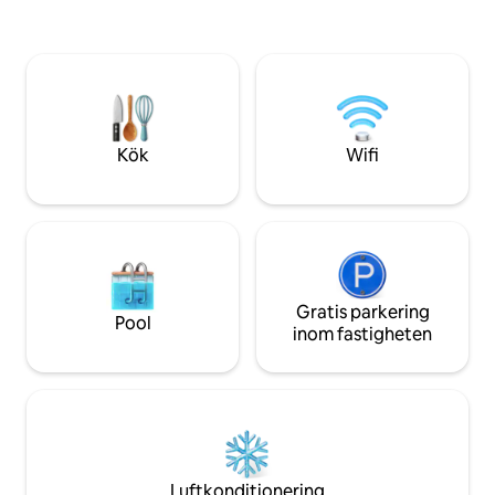
Just outside, the 
bäddmadrasser och en utvald
Sicily: where rows 
kuddkatalog. Öppen spis, eldstad och
divide solitary ca
uppvärmd pool. Tjänster på toppnivå
runs towards the s
och skräddarsydda upplevelser. På
begäran: privat kock, massage i villan,
daglig städare, barnvakt och
skräddarsydda upplevelser
Kök
Wifi
Gratis parkering
Pool
inom fastigheten
Luftkonditionering