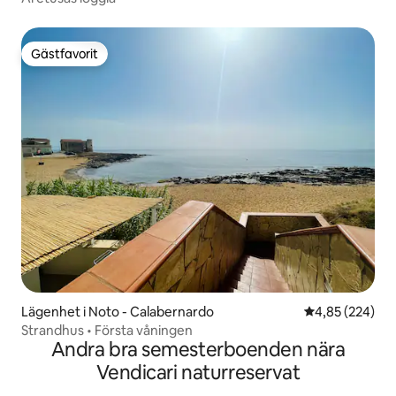
Gästfavorit
Gästfavorit
Lägenhet i Noto - Calabernardo
4,85 av 5 i ge
4,85 (224)
Strandhus • Första våningen
Andra bra semesterboenden nära
Vendicari naturreservat