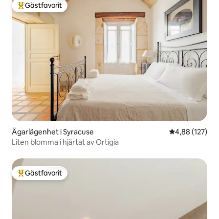
Gästfavorit
Populär gästfavorit
Ägarlägenhet i Syracuse
4,88 av 5 i ge
4,88 (127)
Liten blomma i hjärtat av Ortigia
Gästfavorit
Populär gästfavorit