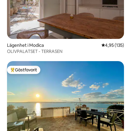
Lägenhet i Modica
4,95 av 5 i ge
4,95 (135)
OLIVPALATSET - TERRASEN
Gästfavorit
Populär gästfavorit