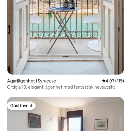
Ägarlägenhet i Syracuse
4,97 av 5 i ge
4,97 (115)
Ortigia 10, elegant lägenhet med fantastisk havsutsikt
Gästfavorit
Gästfavorit