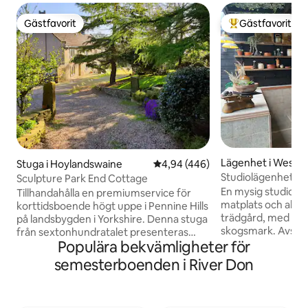
Gästfavorit
Gästfavorit
Gästfavorit
Populär gästfavor
Lägenhet i West Y
Stuga i Hoylandswaine
4,94 av 5 i genomsnittligt bety
4,94 (446)
Studiolägenhet me
Sculpture Park End Cottage
En mysig studiob
Tillhandahålla en premiumservice för
matplats och altan
korttidsboende högt uppe i Pennine Hills
trädgård, med tillgå
på landsbygden i Yorkshire. Denna stuga
skogsmark. Avskil
från sextonhundratalet presenteras
Populära bekvämligheter för
Yorkshire Sculptur
oklanderligt för varje bokning av vårt
minuter bort och 
professionella team. Med riktiga
semesterboenden i River Don
minuter. Den livli
bränder, strykta bomullslakan och några
bara 20 minuter bo
kvalitetsmatvaror som tillhandahålls,
ligger 40 minuters
kommer du omedelbart att känna dig