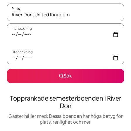
Plats
När resultaten är tillgängliga kan du navigera med upp- och ned
Incheckning
Utcheckning
Sök
Topprankade semesterboenden i River
Don
Gäster håller med: Dessa boenden har höga betyg för
plats, renlighet och mer.