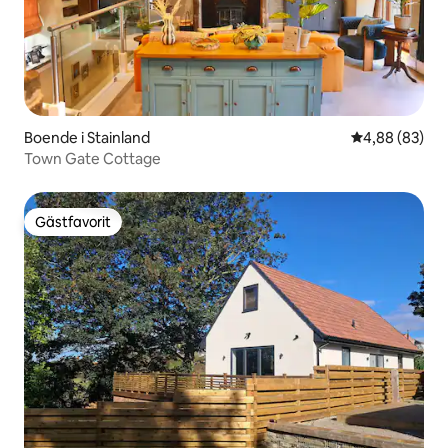
Boende i Stainland
4,88 av 5 i g
4,88 (83)
Town Gate Cottage
Gästfavorit
Gästfavorit