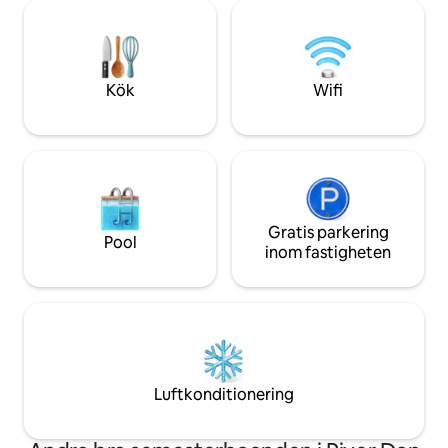
kan vara i hjärtat 
som hemma. Vi är övertygade om att du
timme. Värdarna bor i huvudbyggnaden
kommer att ha en sådan trevlig
på plats så de är ti
upplevelse, det kommer att påminna dig
på eventuella fråg
om stugan vid eventuella återbesök i
området. Läs våra omdömen nedan.
Kök
Wifi
Gratis parkering
Pool
inom fastigheten
Luftkonditionering