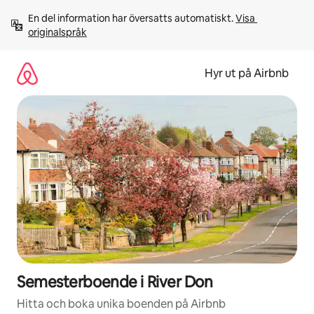
Hoppa
En del information har översatts automatiskt. 
Visa 
till
originalspråk
innehåll
Hyr ut på Airbnb
Semesterboende i River Don
Hitta och boka unika boenden på Airbnb