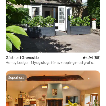
Gästhus i Grenoside
4,94 av 5 i g
4,94 (88)
Honey Lodge – Mysig stuga för avkoppling med gratis
parkering
Superhost
Superhost