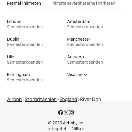
Resmål i närheten
Främsta sevärdheterna i närheten
London
Amsterdam
Semesterboenden
Semesterboenden
Dublin
Manchester
Semesterboenden
Semesterboenden
Lille
Antwerp
Semesterboenden
Semesterboenden
Birmingham
Visa mer
Semesterboenden
Airbnb
Storbritannien
England
River Don
© 2026 Airbnb, Inc.
Integritet
Villkor