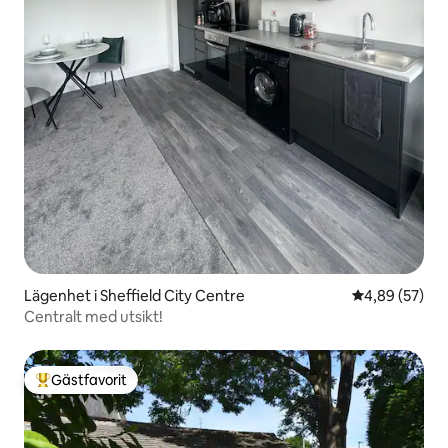
Lägenhet i Sheffield City Centre
4,89 av 5 i g
4,89 (57)
Centralt med utsikt!
Gästfavorit
Populär gästfavorit