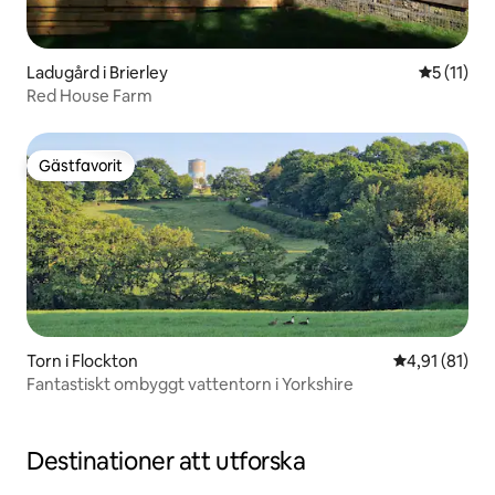
Ladugård i Brierley
5 av 5 i 
5 (11)
Red House Farm
Gästfavorit
Gästfavorit
Torn i Flockton
4,91 av 5 i g
4,91 (81)
Fantastiskt ombyggt vattentorn i Yorkshire
Destinationer att utforska