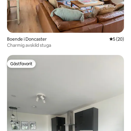
Boende i Doncaster
5 av 5 i g
5 (20)
Charmig avskild stuga
Gästfavorit
Gästfavorit