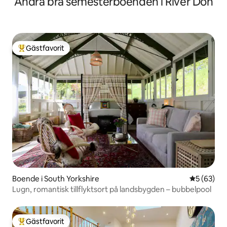
Andra bra semesterboenden i River Don
Gästfavorit
Populär gästfavorit
Boende i South Yorkshire
5 av 5 i g
5 (63)
Lugn, romantisk tillflyktsort på landsbygden – bubbelpool
Gästfavorit
Populär gästfavorit