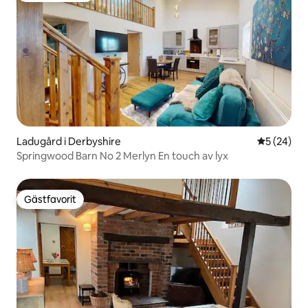
Ladugård i Derbyshire
5 av 5 i g
5 (24)
Springwood Barn No 2 Merlyn En touch av lyx
Gästfavorit
Gästfavorit