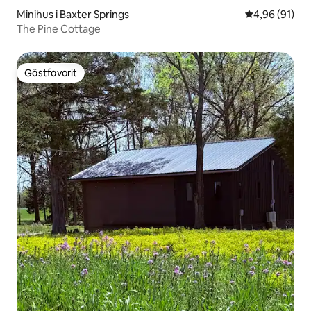
Minihus i Baxter Springs
4,96 av 5 i g
4,96 (91)
The Pine Cottage
Gästfavorit
Gästfavorit