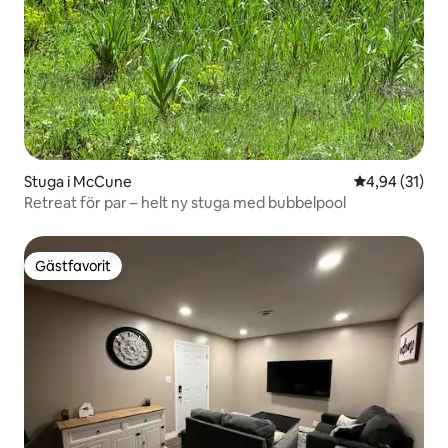
Stuga i McCune
4,94 av 5 i g
4,94 (31)
Retreat för par – helt ny stuga med bubbelpool
Gästfavorit
Gästfavorit