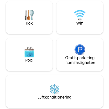
att ha ditt husdju
ströva omkring och känna sig som
sällskap och uppl
hemma! ☞ 1/2 mi. till The Old Riverton
Store ☞ 2,6 miles till Rainbow Curve
Bridge ☜ 9 miles till Downstream Casino
Resort ☜ 9 miles till I-44 Avfart 1 ☞ 12
Kök
Wifi
miles väster om Joplin
Gratis parkering
Pool
inom fastigheten
Luftkonditionering