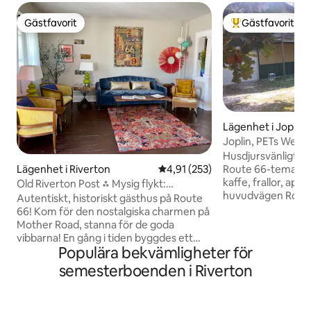
Gästfavorit
Gästfavorit
Gästfavorit
Populär gästfavor
Lägenhet i Joplin
Joplin, PETs Welc
superrent
Husdjursvänligt. 1
Lägenhet i Riverton
4,91 av 5 i genomsnittligt bet
4,91 (253)
Route 66-tema … 1
kaffe, frallor, apels
Old Riverton Post ⁂ Mysig flykt:
huvudvägen Route 
stayon66 fastighet
Autentiskt, historiskt gästhus på Route
höga tallarna med
66! Kom för den nostalgiska charmen på
och dalen. Sängöv
Mother Road, stanna för de goda
med Route 66-tema
vibbarna! En gång i tiden byggdes ett
hela Route 66 från
Populära bekvämligheter för
lokalt postkontor i slutet av 1800-talet
Kalifornien till Ch
och nu är det en cool, avslappnad plats
semesterboenden i Riverton
Kunnig historiker fö
med alla bekvämligheter du behöver,
förväg. Njut av di
inklusive ett stort utomhusutrymme för
Keurig på altanen i
din familj och pälsbarn att koppla av,