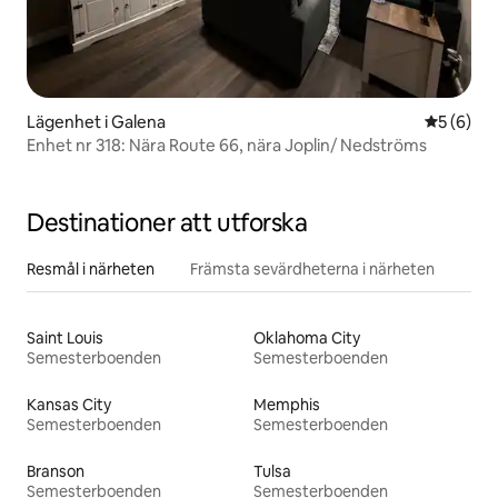
Lägenhet i Galena
5 av 5 i 
5 (6)
Enhet nr 318: Nära Route 66, nära Joplin/ Nedströms
Destinationer att utforska
Resmål i närheten
Främsta sevärdheterna i närheten
Saint Louis
Oklahoma City
Semesterboenden
Semesterboenden
Kansas City
Memphis
Semesterboenden
Semesterboenden
Branson
Tulsa
Semesterboenden
Semesterboenden