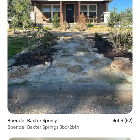
Boende i Baxter Springs
4,9 av 5 i g
4,9 (52)
Boende i Baxter Springs 3bd/2bth