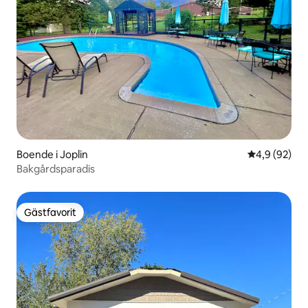
Boende i Joplin
4,9 av 5 i g
4,9 (92)
Bakgårdsparadis
Gästfavorit
Gästfavorit