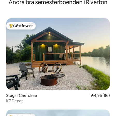
Andra bra semesterboenden i Riverton
Gästfavorit
Populär gästfavorit
Stuga i Cherokee
4,95 av 5 i g
4,95 (86)
K7 Depot