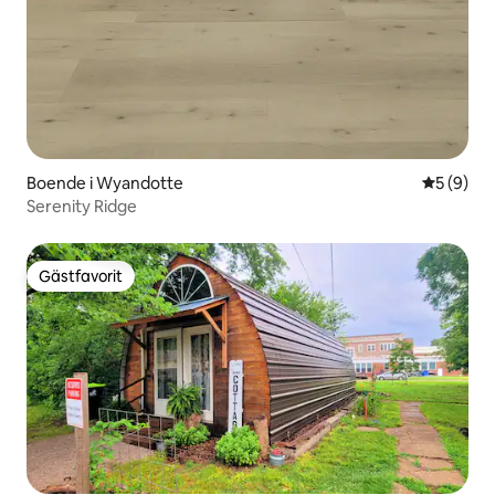
Boende i Wyandotte
5 av 5 i 
5 (9)
Serenity Ridge
Gästfavorit
Gästfavorit