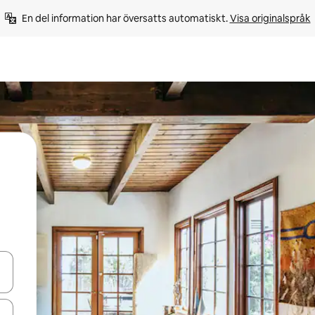
En del information har översatts automatiskt. 
Visa originalspråk
d upp- och nedåtpilarna eller utforska genom att trycka eller svepa.