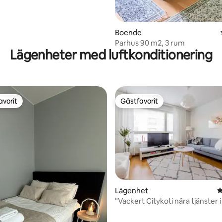
Boende
Parhus 90 m2, 3 rum
Lägenheter med luftkonditionering
avorit
Gästfavorit
gästfavorit
Gästfavorit
Lägenhet
4
"Vackert Citykoti nära tjänster
ligt betyg, 179 omdömen