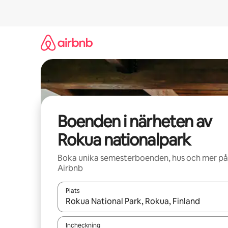
Hoppa
till
innehåll
Boenden i närheten av
Rokua nationalpark
Boka unika semesterboenden, hus och mer på
Airbnb
Plats
När resultaten är tillgängliga kan du navigera me
Incheckning