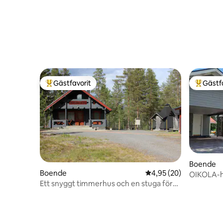
Gästfavorit
Gästf
Populär gästfavorit
Populär 
Boende
Boende
4,95 av 5 i genomsnit
4,95 (20)
OIKOLA-hu
Ett snyggt timmerhus och en stuga för
utomhusb
fyra med Roku