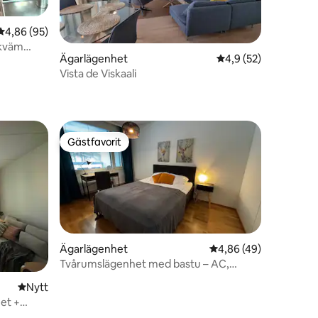
4,86 av 5 i genomsnittligt betyg, 95 omdömen
4,86 (95)
ekväm
Ägarlägenhet
4,9 av 5 i genomsnit
4,9 (52)
Vista de Viskaali
en
Gästfavorit
Gästfavorit
Ägarlägenhet
4,86 av 5 i genomsnit
4,86 (49)
Tvårumslägenhet med bastu – AC,
balkong och parkeringsplats
Nytt ställe att bo på
Nytt
et +