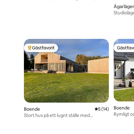
och bastu
Ägarläge
Studioläg
Gästfavorit
Gästfavo
Populär gästfavorit
Gästfavo
Boende
Boende
5 av 5 i genomsnit
5 (14)
Rymligt oc
Stort hus på ett lugnt ställe med
Kempele 
utomhuspool