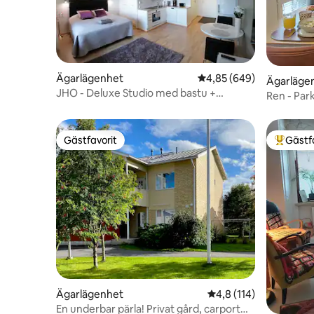
Ägarlägenhet
4,85 av 5 i genomsnitt
4,85 (649)
Ägarläge
JHO - Deluxe Studio med bastu +
Ren - Park
parkering + luftkonditionering
Kvalitetsk
Gästfavorit
Gästf
Gästfavorit
Populär 
Ägarlägenhet
4,8 av 5 i genomsnitt
4,8 (114)
En underbar pärla! Privat gård, carport