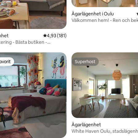
Ägarlägenhet i Oulu
Välkommen hem! - Ren och b
lägenhet i Uleåborg
ligt betyg, 649 omdömen
nhet
4,93 av 5 i genomsnittligt betyg, 181 omdöm
4,93 (181)
ering - Bästa butiken -
affe/-te
avorit
Superhost
gästfavorit
Superhost
Ägarlägenhet
ligt betyg, 114 omdömen
White Haven Oulu, stadslägenh
gratis parkering