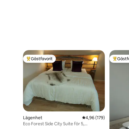
Gästfavorit
Gästf
Populär gästfavorit
Populär 
Lägenhet
4,96 av 5 i genomsnitt
4,96 (179)
Eco Forest Side City Suite för 5,