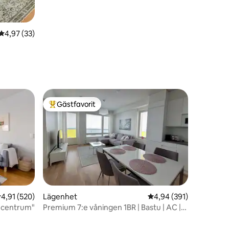
4,97 av 5 i genomsnittligt betyg, 33 omdömen
4,97 (33)
Gästfavorit
Populär gästfavorit
,91 av 5 i genomsnittligt betyg, 520 omdömen
4,91 (520)
Lägenhet
4,94 av 5 i genomsnitt
4,94 (391)
 i centrum"
Premium 7:e våningen 1BR | Bastu | AC |
Elbilparkering