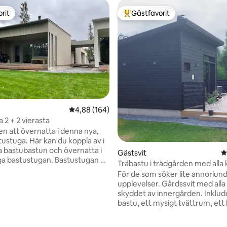
rit
Gästfavorit
rit
Populär gästfavorit
ligt betyg, 700 omdömen
4,88 av 5 i genomsnittligt betyg, 164 omdöm
4,88 (164)
 2 + 2 vierasta
 att övernatta i denna nya,
tustuga. Här kan du koppla av i
 bastubastun och övernatta i
Gästsvit
4
tustugan. Bastustugan är
Träbastu i trädgården med alla
m2. På stugans sida finns en
För de som söker lite annorlun
g, en bäddsoffa för två, ett
upplevelser. Gårdssvit med alla kryddor i
 och ett kylskåp samt en
skyddet av innergården. Inklud
ggare. Dessutom
bastu, ett mysigt tvättrum, ett 
alett, bastu och terrass.
bekvämt kök och ett glastak o
rrassen. I priset ingår
bäddsoffan, med fantastisk uts