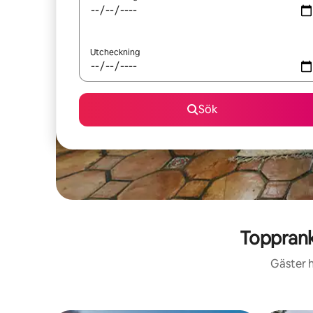
Utcheckning
Sök
Topprank
Gäster h