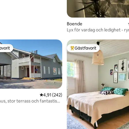
Boende
Lyx för vardag och ledighet - ry
avorit
Gästfavorit
gästfavorit
Populär gästfavorit
4,91 av 5 i genomsnittligt betyg, 242 omdöm
4,91 (242)
tligt betyg, 20 omdömen
s, stor terrass och fantastisk
astu