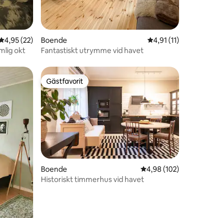
4,95 av 5 i genomsnittligt betyg, 22 omdömen
4,95 (22)
Boende
4,91 av 5 i genomsni
4,91 (11)
mlig okt
Fantastiskt utrymme vid havet
Gästfavorit
Gästfavorit
en
Boende
4,98 av 5 i genomsnitt
4,98 (102)
Historiskt timmerhus vid havet