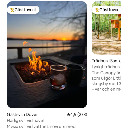
Gästfavorit
Gästfavorit
Populär gästfavorit
Populär gästfavor
Trädhus i Sanford
Lyxigt trädhus åre
bubbelpool
The Canopy är ett 
som utgör Littlefi
skogsby med 3 trä
– var och en med s
bubbelpool och bry
fem bostäder klicka
vänster om "Bryce
klickar sedan på "Visa me
Gästsvit i Dover
4,9 av 5 i genomsnittligt bet
4,9 (273)
tunnland stora till
Härlig svit vid havet
Littlefield Pond e
Mysig svit vid vattnet, sovrum med
upplevelse som k