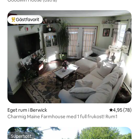
Gästfavorit
Populär gästfavorit
Eget rum i Berwick
4,95 av 5 i g
4,95 (78)
Charmig Maine Farmhouse med 1 full frukost! Rum1
Superhost
Superhost