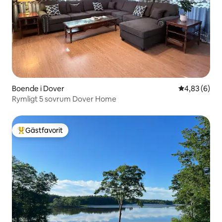
Boende i Dover
4,83 av 5 i 
4,83 (6)
Rymligt 5 sovrum Dover Home
Gästfavorit
Populär gästfavorit