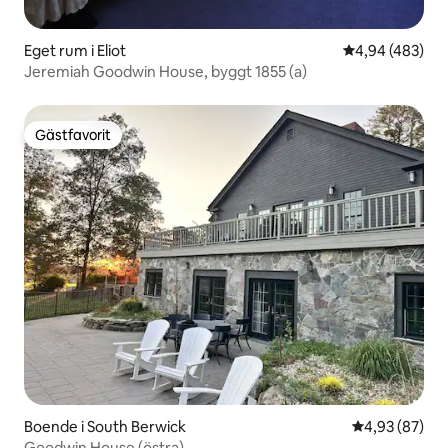
Eget rum i Eliot
4,94 av 5 i ge
4,94 (483)
Jeremiah Goodwin House, byggt 1855 (a)
Gästfavorit
Gästfavorit
Boende i South Berwick
4,93 av 5 i g
4,93 (87)
Goodwin House (östra)