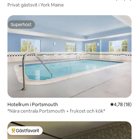
Privat gästsvit i York Maine
Superhost
Superhost
Hotellrum i Portsmouth
4,78 av 5 i g
4,78 (18)
*Nära centrala Portsmouth + frukost och kök*
Gästfavorit
Populär gästfavorit