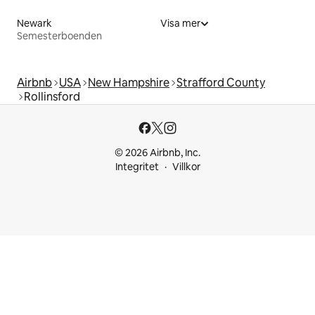
Newark
Visa mer
Semesterboenden
Airbnb
USA
New Hampshire
Strafford County
Rollinsford
© 2026 Airbnb, Inc.
Integritet
Villkor