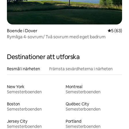
Boende i Dover
5 av 5 i g
5 (63)
Rymliga 4-sovrum/ Två sovrum med eget badrum
Destinationer att utforska
Resmål i närheten
Främsta sevärdheterna i närheten
New York
Montreal
Semesterboenden
Semesterboenden
Boston
Québec City
Semesterboenden
Semesterboenden
Jersey City
Portland
Semesterboenden
Semesterboenden