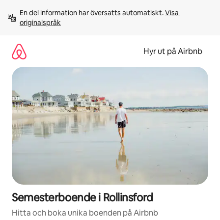
Hoppa
En del information har översatts automatiskt. 
Visa 
till
originalspråk
innehåll
Hyr ut på Airbnb
Semesterboende i Rollinsford
Hitta och boka unika boenden på Airbnb