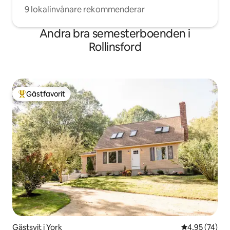
9 lokalinvånare rekommenderar
Andra bra semesterboenden i
Rollinsford
Gästfavorit
Populär gästfavorit
Gästsvit i York
4,95 av 5 i g
4,95 (74)