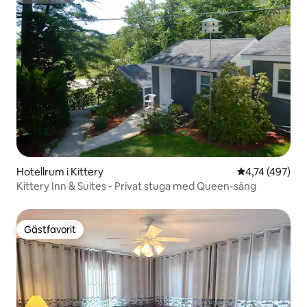
Hotellrum i Kittery
4,74 av 5 i ge
4,74 (497)
Kittery Inn & Suites - Privat stuga med Queen-säng
Gästfavorit
Gästfavorit