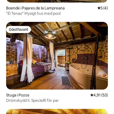
Boende i Pajares de la Lampreana
5 av 5 i 
5 (4)
"El Tenao" Mysigt hus med pool
Gästfavorit
Gästfavorit
Stuga i Pozos
4,91 av 5 i g
4,91 (53)
Drömskydd II. Speciellt för par