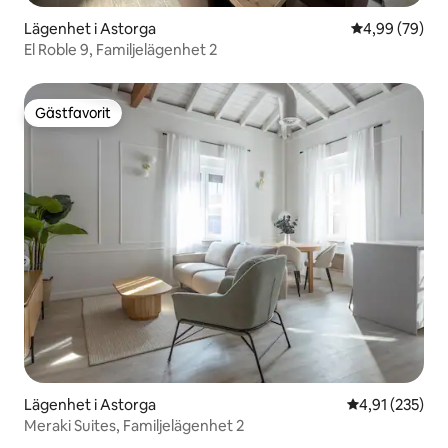
Lägenhet i Astorga
4,99 av 5 i g
4,99 (79)
El Roble 9, Familjelägenhet 2
Gästfavorit
Gästfavorit
Lägenhet i Astorga
4,91 av 5 i ge
4,91 (235)
Meraki Suites, Familjelägenhet 2