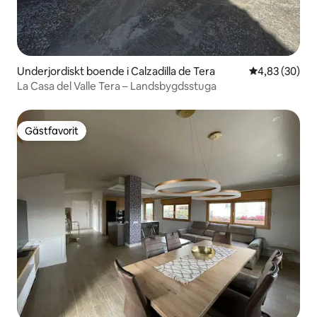
Underjordiskt boende i Calzadilla de Tera
4,83 av 5 i g
4,83 (30)
La Casa del Valle Tera – Landsbygdsstuga
Gästfavorit
Gästfavorit