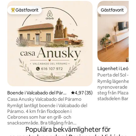
Gästfavorit
Gästfavorit
Populär gästfavorit
Gästfavorit
Lägenhet i León
Puerta del Sol - P
Rymlig lägenhet i hjär
nyrenoverade boen
Boende i Valcabado del Pára
4,97 av 5 i genomsnittligt be
4,97 (35)
steg från Plaza Ma
mo
stadsdelen Barri
Casa Anusky Valcabado del Páramo
historiska stadsk
Rymligt lantligt boende i Valcabado del
till 6 personer bekvämt. Ba
Páramo. 4 km från flodpoolen i
utsikt över påskp
Cebrones som har en grill- och
omgiven av tapasba
snacksområde. Bra tillgång från
det läckra leonesiska
Populära bekvämligheter för
motorväg A6 avfart 292. 12 km från La
kulturella attrakt
Bañeza, som är känt för sina karnevaler