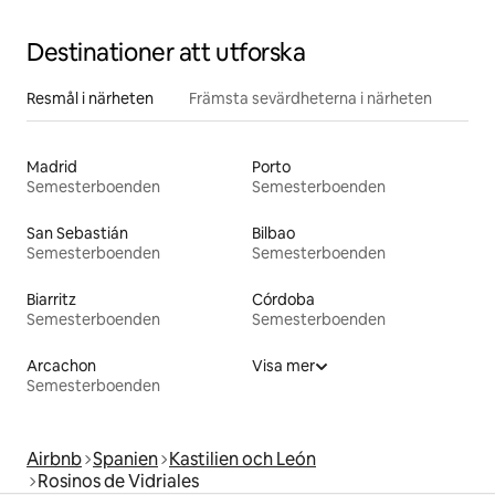
Destinationer att utforska
Resmål i närheten
Främsta sevärdheterna i närheten
Madrid
Porto
Semesterboenden
Semesterboenden
San Sebastián
Bilbao
Semesterboenden
Semesterboenden
Biarritz
Córdoba
Semesterboenden
Semesterboenden
Arcachon
Visa mer
Semesterboenden
Airbnb
Spanien
Kastilien och León
Rosinos de Vidriales