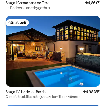
Stuga i Camarzana de Tera
4,86 av 5 i 
4,86 (7)
La Pedrosa Landsbygdshus
Gästfavorit
Gästfavorit
Stuga i Villar de los Barrios
4,98 av 5 i g
4,98 (85)
Det bästa stället att njuta av familj och vänner