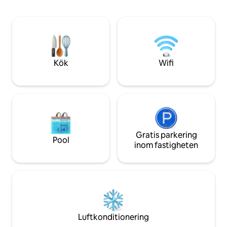
golfare och icke-
Färjeterminalen ligger några minuter
inkluderar en res
bort Oavsett om du utforskar Wexford
och utomhusmåltider. Du är säke
eller njuter av lugna morgnar med kaffe i
njuta av vårt lilla p
solrummet är Our Little White Cottage
sydöstra Irland.
den perfekta basen för en avkopplande
semester vid havet
Kök
Wifi
Gratis parkering
Pool
inom fastigheten
Luftkonditionering