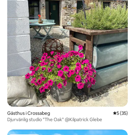
Gästhus i Crossabeg
5 av 5 i g
5 (35)
Djurvänlig studio "The Oak" @Kilpatrick Glebe