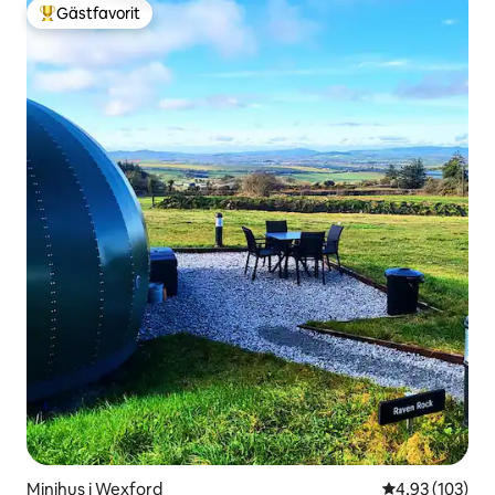
Gästfavorit
Populär gästfavorit
Minihus i Wexford
4,93 av 5 i ge
4,93 (103)