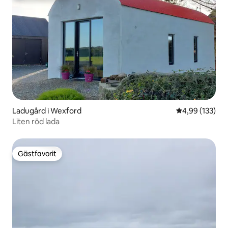
Ladugård i Wexford
4,99 av 5 i ge
4,99 (133)
Liten röd lada
Gästfavorit
Gästfavorit