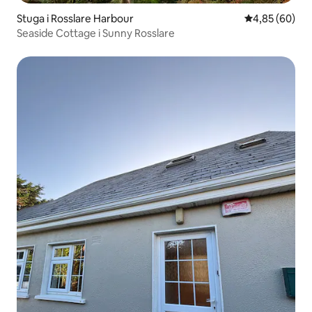
Stuga i Rosslare Harbour
4,85 av 5 i g
4,85 (60)
Seaside Cottage i Sunny Rosslare