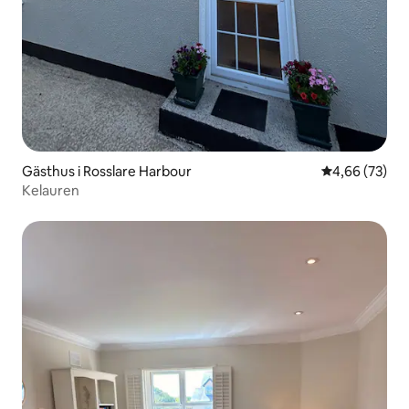
Gästhus i Rosslare Harbour
4,66 av 5 i g
4,66 (73)
Kelauren