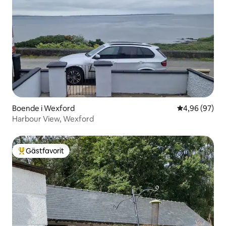
Boende i Wexford
4,96 av 5 i g
4,96 (97)
Harbour View, Wexford
Gästfavorit
Populär gästfavorit