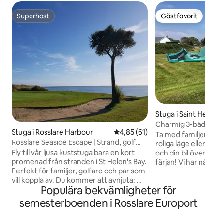
Superhost
Gästfavorit
Superhost
Gästfavorit
Stuga i Saint Helen
Charmig 3-bädds B
Stuga i Rosslare Harbour
4,85 av 5 i genomsnittligt be
4,85 (61)
Helen's Bay
Ta med familjen til
Rosslare Seaside Escape | Strand, golf
roliga läge eller ba
och kust
Fly till vår ljusa kuststuga bara en kort
och din bil över na
promenad från stranden i St Helen's Bay.
färjan! Vi har något för alla: - Tennisbanor
Perfekt för familjer, golfare och par som
och en lekplats i
vill koppla av. Du kommer att avnjuta: ✓
från huset, - En v
Populära bekvämligheter för
Stort soligt däck med grillplats ✓ Mysig
bara 10 minuters 
vedeldad spis ✓ Snabbt wifi och smart-tv
golfbana och klubb
semesterboenden i Rosslare Europort
✓ Modernt kök och moderna badrum ✓
minuters promenad bort P
Golfbana och strand inom 10 minuter ✓