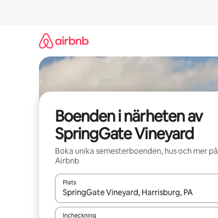
Hoppa
till
innehåll
Boenden i närheten av
SpringGate Vineyard
Boka unika semesterboenden, hus och mer på
Airbnb
Plats
När resultaten är tillgängliga kan du navigera me
Incheckning