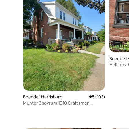
Boende i 
Helt hus: 
Inbjudan
Boende i Harrisburg
5 av 5 i genomsnitt
5 (103)
Munter 3 sovrum 1910 Craftsmen
Bungalow