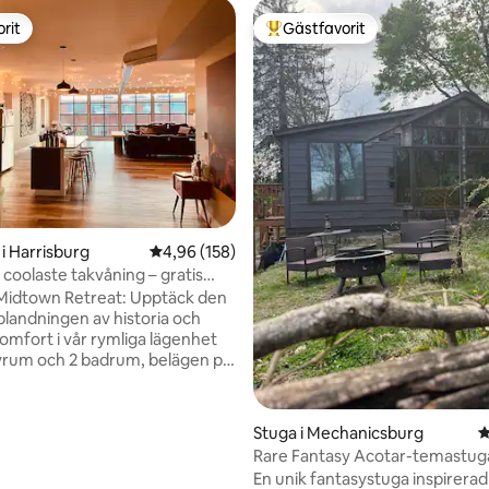
rit
Gästfavorit
rit
Populär gästfavorit
ligt betyg, 249 omdömen
i Harrisburg
4,96 av 5 i genomsnittligt betyg, 158 omdöm
4,96 (158)
coolaste takvåning – gratis
!
 Midtown Retreat: Upptäck den
blandningen av historia och
mfort i vår rymliga lägenhet
vrum och 2 badrum, belägen på
åningen i ett gammalt varuhus.
ka utrymme i Harrisburgs
idtown är perfekt för livliga
Stuga i Mechanicsburg
4
mster eller mysiga
Rare Fantasy Acotar-temastug
orter och erbjuder enkel tillgång
Romantiska kajaker +
En unik fantasystuga inspirerad
own, State Capitol och lokala