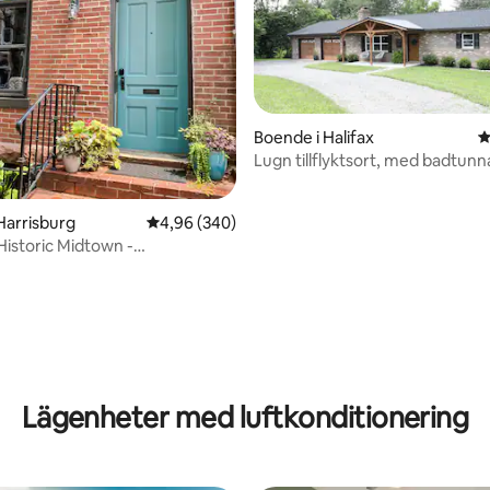
Boende i Halifax
4
Lugn tillflyktsort, med badtunn
eldstad.
Harrisburg
4,96 av 5 i genomsnittligt betyg, 340 omdöm
4,96 (340)
Historic Midtown -
de|Orörd
ligt betyg, 103 omdömen
Lägenheter med luftkonditionering