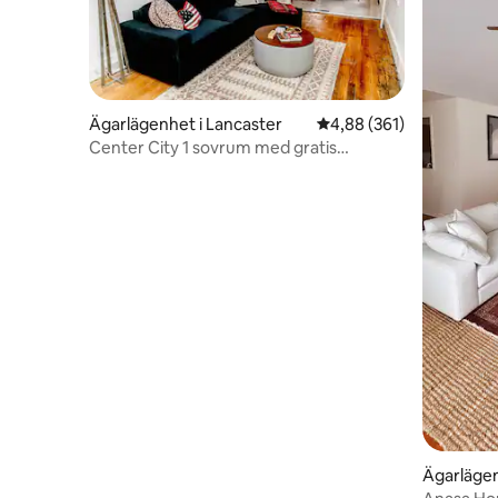
Ägarlägenhet i Lancaster
4,88 av 5 i genomsnitt
4,88 (361)
Center City 1 sovrum med gratis
parkering
Ägarläge
n