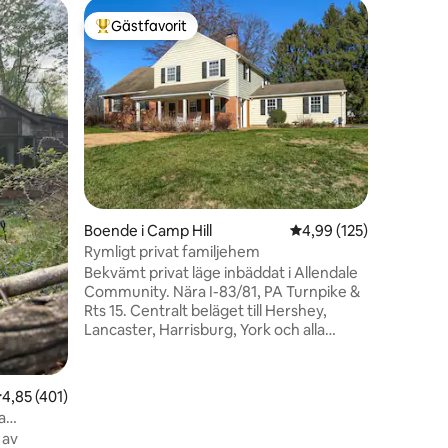
Lägenhet
Gästfavorit
Gästfav
Populär gästfavorit
Gästfav
Harvest 
Hela läg
Harrisbur
Lägenhete
Tillgång 
innergår
Strawber
Theatre, 
Universi
Rachel Ca
en
Boende i Camp Hill
4,99 av 5 i genomsnitt
4,99 (125)
läge. **R
En avgif
Rymligt privat familjehem
tillämpas
Bekvämt privat läge inbäddat i Allendale
Du hittar
Community. Nära I-83/81, PA Turnpike &
parkering
Rts 15. Centralt beläget till Hershey,
Lancaster, Harrisburg, York och alla
platser däremellan! Närbutiker,
snabbmat, pizza, fryst yoghurt och
Starbucks ligger en snabb bilresa bort.
,85 av 5 i genomsnittligt betyg, 401 omdömen
4,85 (401)
Detta boende har 4 sovrum med en king,
a
två queens och en dubbel dagbädd med
 av
trundle. 3,5 badrum kommer att göra det