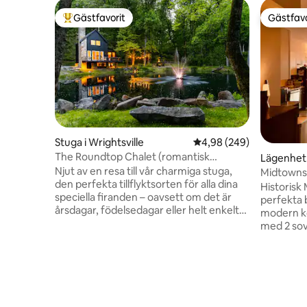
Gästfavorit
Gästfavo
Populär gästfavorit
Gästfavo
Stuga i Wrightsville
4,98 av 5 i genomsnitt
4,98 (249)
The Roundtop Chalet (romantisk
Lägenhet 
tillflyktsort för par)
Njut av en resa till vår charmiga stuga,
Midtowns 
den perfekta tillflyktsorten för alla dina
parkering
Historisk
speciella firanden – oavsett om det är
perfekta 
årsdagar, födelsedagar eller helt enkelt
modern ko
en välbehövlig flykt från rutinen. Denna
med 2 so
stuga är perfekt utformad för
översta v
romantiska utflykter och blandar sömlöst
Detta uni
rustik charm med modern komfort. Njut
trendiga M
av värmen från en mysig öppen spis,
sammanko
koppla av i en bubbelpool och njut av
tillflykts
obegränsad latte, tillverkad av vår
till Downt