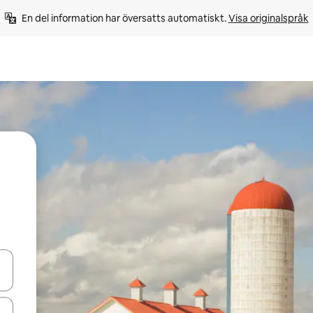
En del information har översatts automatiskt. 
Visa originalspråk
d upp- och nedåtpilarna eller utforska genom att trycka eller svepa.