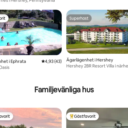
es i Hershey, Pennsylvania
rit
Superhost
rit
Superhost
Ägarlägenhet i Hershey
het i Ephrata
4,93 av 5 i genomsnittligt betyg, 43 omdöm
4,93 (43)
Hershey 2BR Resort Villa i närh
Oasis
ligt betyg, 128 omdömen
Hershey Park
Familjevänliga hus
avorit
Gästfavorit
gästfavorit
Populär gästfavorit