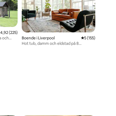
,92 av 5 i genomsnittligt betyg, 225 omdömen
4,92 (225)
a och
Boende i Liverpool
5 av 5 i genomsnitt
5 (155)
Hot tub, damm och eldstad på 8
tunnland!
en