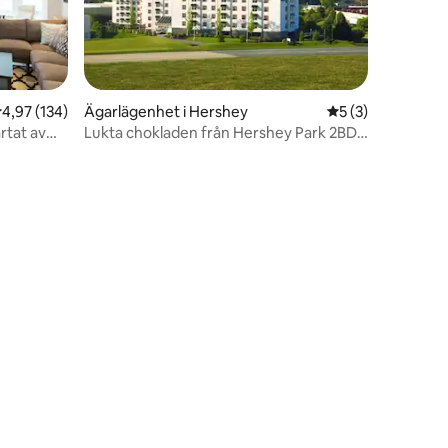
,97 av 5 i genomsnittligt betyg, 134 omdömen
4,97 (134)
Ägarlägenhet i Hershey
5 av 5 i genomsni
5 (3)
ärtat av
Lukta chokladen från Hershey Park 2BD
Condo
en