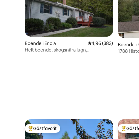
Boende i Enola
4,96 av 5 i genomsnitt
4,96 (383)
Boende i 
Helt boende, skogsnära lugn,
1788 Hist
stadsnärhet
Gästfavorit
Gästf
Populär gästfavorit
Populär 