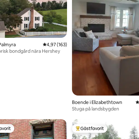
ligt betyg, 383 omdömen
Palmyra
4,97 av 5 i genomsnittligt betyg, 163 omdöm
4,97 (163)
orisk bondgård nära Hershey
Boende i Elizabethtown
4
Stuga på landsbygden
avorit
Gästfavorit
gästfavorit
Populär gästfavorit