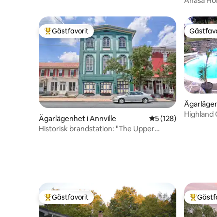
Anasa Hom
Gästfavorit
Gästfavo
Populär gästfavorit
Gästfavo
Ägarlägen
Highland 
Ägarlägenhet i Annville
5 av 5 i genomsnitt
5 (128)
Historisk brandstation: "The Upper
Room"
Gästfavorit
Gästf
Populär gästfavorit
Populär 