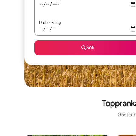
Utcheckning
Sök
Topprank
Gäster h