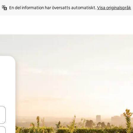
En del information har översatts automatiskt. 
Visa originalspråk
d upp- och nedåtpilarna eller utforska genom att trycka eller svepa.