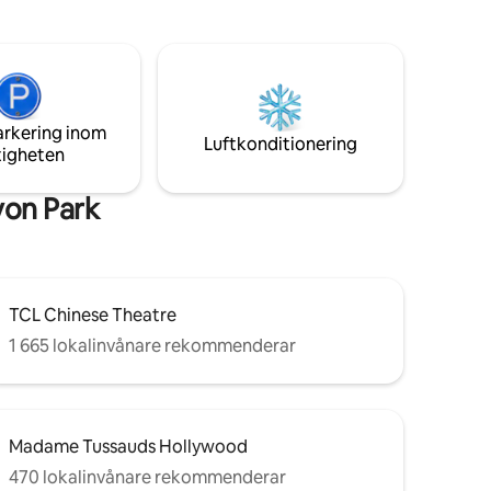
ut av den
kvadratfot. Däck = 300 kvadratfot.
arderob.
r
, Sub-
ch 55" 4K
arkering inom
Luftkonditionering
tigheten
rdiner.
d
02592
yon Park
TCL Chinese Theatre
1 665 lokalinvånare rekommenderar
Madame Tussauds Hollywood
470 lokalinvånare rekommenderar