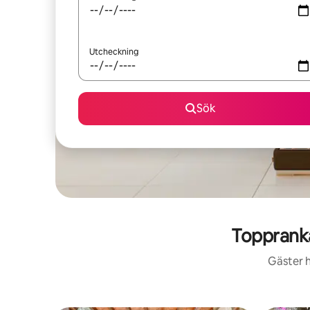
Utcheckning
Sök
Topprank
Gäster h