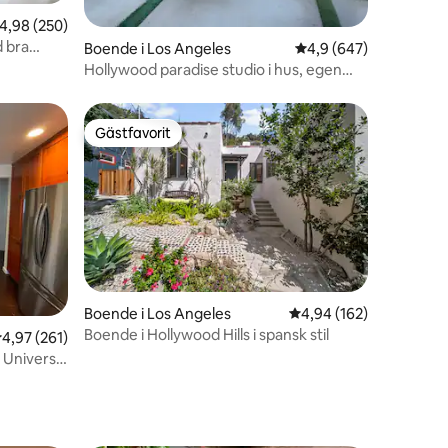
en
,98 av 5 i genomsnittligt betyg, 250 omdömen
4,98 (250)
 bra
Boende i Los Angeles
4,9 av 5 i genomsnitt
4,9 (647)
Hollywood paradise studio i hus, egen
ingång
Gästfavorit
Gästfavorit
en
Boende i Los Angeles
4,94 av 5 i genomsnitt
4,94 (162)
Boende i Hollywood Hills i spansk stil
,97 av 5 i genomsnittligt betyg, 261 omdömen
4,97 (261)
 Universal