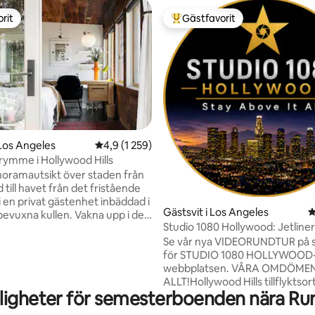
rit
Gästfavorit
rit
Populär gästfavorit
ligt betyg, 307 omdömen
Los Angeles
4,9 av 5 i genomsnittligt betyg, 1 259 omdöm
4,9 (1 259)
trymme i Hollywood Hills
anoramautsikt över staden från
till havet från det fristående
i en privat gästenhet inbäddad i
Gästsvit i Los Angeles
4
evuxna kullen. Vakna upp i det
Studio 1080 Hollywood: Jetline
nde sovrummet och kliv ut på
Utsikt/Integritet
Se vår nya VIDEORUNDTUR på s
änkta terrassen för en kopp
för STUDIO 1080 HOLLYWOOD
er te. Annonserad i Time Out
webbplatsen. VÅRA OMDÖMEN SÄGER
b 's i LA"
ALLT!Hollywood Hills tillflyktso
www.timeout.com/los-
ligheter för semesterboenden nära Ru
FANTASTISK UTSIKT @ 1080 me
otels/best-airbnbs-in-los-
havet. Du kommer att älska Son