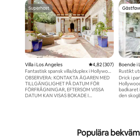
Superhost
Gästfavo
Superhost
Gästfavo
Villa i Los Angeles
4,82 av 5 i genomsnitt
4,82 (307)
Boende i 
Fantastisk spansk villa/duplex i Hollywood
Rustikt u
Hills
OBSERVERA: KONTAKTA ÄGAREN MED
Drick i p
TILLGÄNGLIGHET PÅ DATUM FÖR
Hollywood 
FÖRFRÅGNINGAR, EFTERSOM VISSA
badkaret 
DATUM KAN VISAS BOKADE I
den skogb
KALENDERN SOM ÄR TILLGÄNGLIGA.
stuglikna
GÅ IN genom den spanska trädörren till
den soldr
villan som ENDAST ligger utanför villan
kaffe ell
och INTE smidesjärnsporten som ligger
"Top Airbn
till vänster om uppfarten. Njut av ett glas
https://
Populära bekväm
vin på den täckta uteplatsen i denna
angeles/h
inhägnade spanska duplex/villa från
angeles En extremt väldesignad öppen