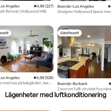
ligt betyg, 103 omdömen
Los Angeles
4,96 av 5 i genomsnittligt betyg, 227 omdöm
4,96 (227)
Boende i Los Angeles
4
sh Retreat i Hollywood Hills
Designer Hollywood Space med
naturligt ljus
avorit
Gästfavorit
gästfavorit
Gästfavorit
Los Angeles
4,98 av 5 i genomsnittligt betyg, 528 omdöm
4,98 (528)
ligt betyg, 232 omdömen
us med oas på bakgården, barn-
Boende i Burbank
4
ursvänligt
2 sovrum fullt utrustat hus nära
Lägenheter med luftkonditionering
Studios!