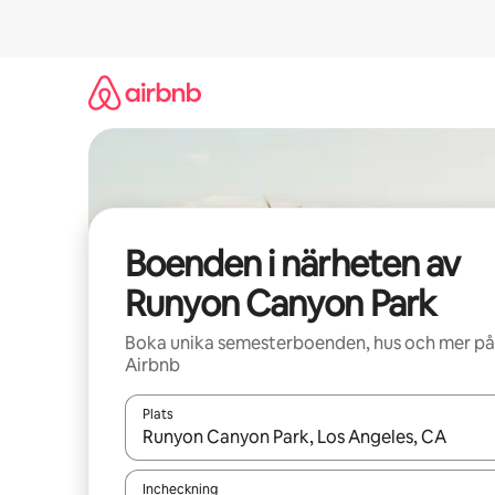
Hoppa
till
innehåll
Boenden i närheten av
Runyon Canyon Park
Boka unika semesterboenden, hus och mer på
Airbnb
Plats
När resultaten är tillgängliga kan du navigera me
Incheckning