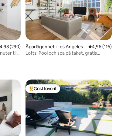
en
,93 av 5 i genomsnittligt betyg, 290 omdömen
4,93 (290)
Ägarlägenhet i Los Angeles
4,96 av 5 i genomsnitt
4,96 (116)
uter till
Lofts: Pool och spa på taket, gratis
parkering, DTLA
Gästfavorit
Populär gästfavorit