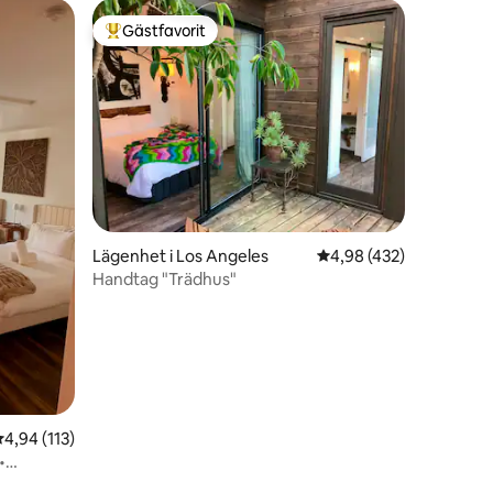
Gästfavorit
Populär gästfavorit
en
Lägenhet i Los Angeles
4,98 av 5 i genomsnitt
4,98 (432)
Handtag "Trädhus"
,94 av 5 i genomsnittligt betyg, 113 omdömen
4,94 (113)
•