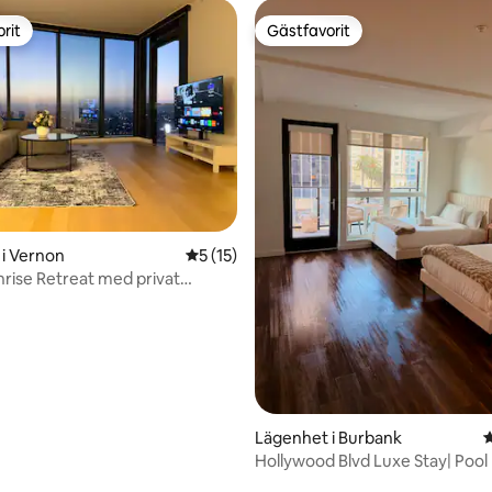
rit
Gästfavorit
rit
Gästfavorit
i Vernon
5 av 5 i genomsnittligt betyg, 15 omdöm
5 (15)
rise Retreat med privat
Lägenhet i Burbank
4
Hollywood Blvd Luxe Stay| Pool 
Parkering • Balkong
ttligt betyg, 8 omdömen