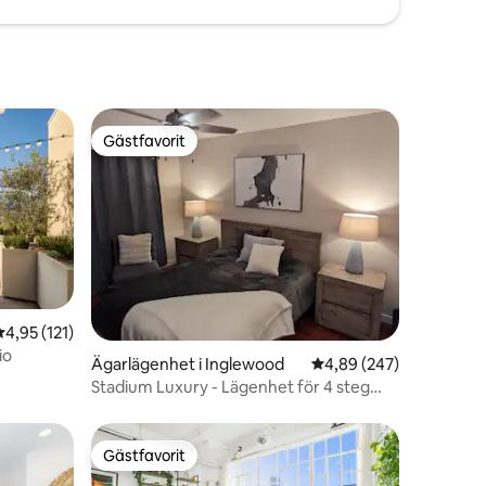
Gästfavorit
Gästfavorit
4,95 av 5 i genomsnittligt betyg, 121 omdömen
4,95 (121)
en
io
Ägarlägenhet i Inglewood
4,89 av 5 i genomsnitt
4,89 (247)
Stadium Luxury - Lägenhet för 4 steg
från SOFI
Gästfavorit
Gästfavorit