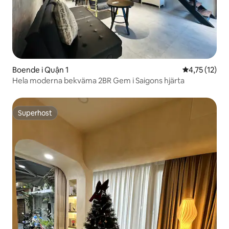
Boende i Quận 1
4,75 av 5 i 
4,75 (12)
Hela moderna bekväma 2BR Gem i Saigons hjärta
Superhost
Superhost