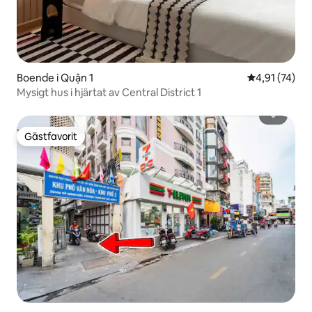
Boende i Quận 1
4,91 av 5 i g
4,91 (74)
Mysigt hus i hjärtat av Central District 1
Gästfavorit
Gästfavorit