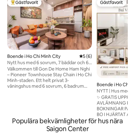
Gästfavorit
Gästfavorit
Populär gästfavorit
Gästfavorit
Boende i Ho Chi Minh City
5 av 5 i genomsnittligt b
5 (6)
Nytt hus med 6 sovrum, 7 bäddar och 6
toaletter nära Bitexco, Ben Thanh
Välkommen till Gon De Home Ham Nghi
– Pioneer Townhouse Stay Chain i Ho Chi
Minh-staden. Ett helt privat 3-
Boende i Ho Chi M
våningshus med 6 sovrum, 6 badrum
NYTT | Hus med 2 s
och 7 Queen size-sängar, perfekt för
Centrala Saigon D
✨ GRATIS UPPHÄ
grupper på 6–14 gäster. 📍 550 m
AVLÄMNANG PÅ F
promenad till Ben Thanh Market, 350 m
BOKNINGAR PÅ 4 N
promenad till Takashimaya 📍 Omgiven
BO I HJÄRTAT AV B
av lokala matställen, kaféer och Bui Vien,
Populära bekvämligheter för hus nära
PRIVATA HUS PÅ 
bara 6 minuter bort med bil. 🏡 Privat
GATA! Kasta dig in i Saigons oavbrutna
tvättstuga inomhus (tvättmaskin,
Saigon Center
nattliv – och kom s
torktumlare och tvättmedel medföljer).