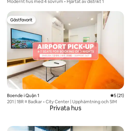
Modernt hus med 4 sovrum • Hjärtat av distrikt 1
Gästfavorit
Gästfavorit
Boende i Quận 1
5 av 5 i g
5 (21)
201 | 1BR ¤ Badkar • City Center | Upphämtning och SIM
Privata hus