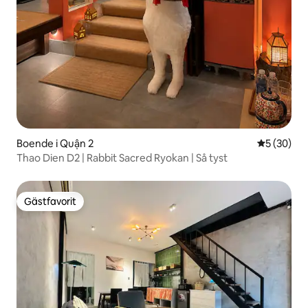
Boende i Quận 2
5 av 5 i g
5 (30)
Thao Dien D2 | Rabbit Sacred Ryokan | Så tyst
Gästfavorit
Gästfavorit