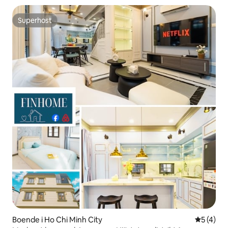
Superhost
Superhost
Boende i Ho Chi Minh City
5 av 5 i 
5 (4)