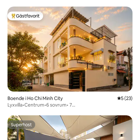
Gästfavorit
Populär gästfavorit
Boende i Ho Chi Minh City
5 av 5 i g
5 (23)
Lyxvilla•Centrum•6 sovrum• 7
toaletter•Pool•Bastu•KTV•Bi-a
Superhost
Superhost