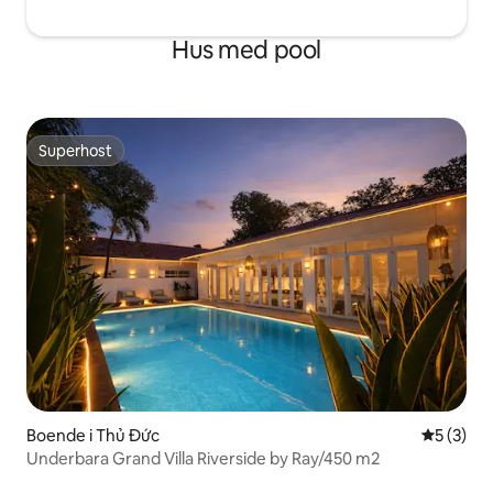
Hus med pool
Superhost
Superhost
Boende i Thủ Đức
5 av 5 i 
5 (3)
Underbara Grand Villa Riverside by Ray/450 m2