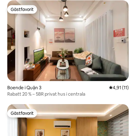
Gästfavorit
Gästfavorit
Boende i Quận 3
4,91 av 5 i 
4,91 (11)
Rabatt 20 % – 5BR privat hus i centrala
Gästfavorit
Gästfavorit