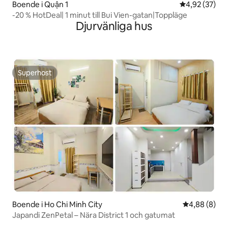
Boende i Quận 1
4,92 av 5 i g
4,92 (37)
-20 % HotDeal| 1 minut till Bui Vien-gatan|Toppläge
Djurvänliga hus
Superhost
Superhost
Boende i Ho Chi Minh City
4,88 av 5 i 
4,88 (8)
Japandi ZenPetal – Nära District 1 och gatumat