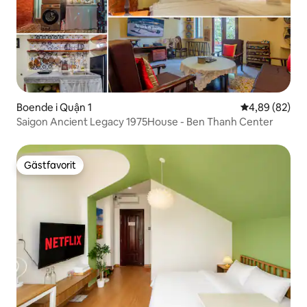
Boende i Quận 1
4,89 av 5 i g
4,89 (82)
Saigon Ancient Legacy 1975House - Ben Thanh Center
Gästfavorit
Gästfavorit