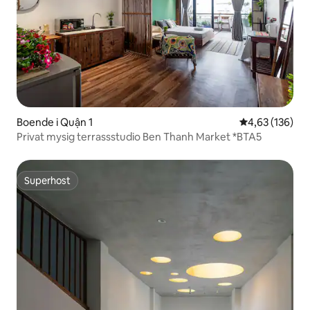
Boende i Quận 1
4,63 av 5 i ge
4,63 (136)
Privat mysig terrassstudio Ben Thanh Market *BTA5
Superhost
Superhost