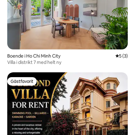
Boende i Ho Chi Minh City
5 av 5 i 
5 (3)
Villa i distrikt 7 med helt ny
Gästfavorit
Gästfavorit