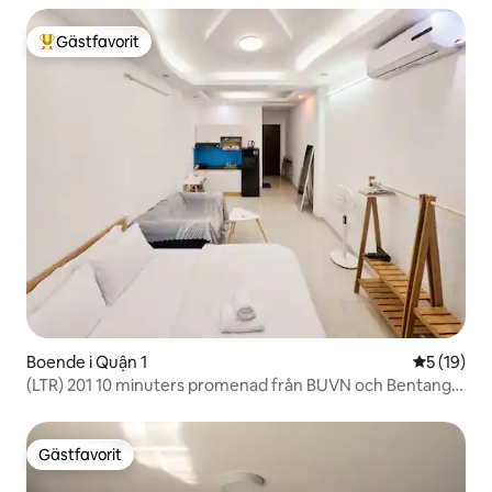
Gästfavorit
Populär gästfavorit
Boende i Quận 1
5 av 5 i g
5 (19)
(LTR) 201 10 minuters promenad från BUVN och Bentang
Market
Gästfavorit
Gästfavorit