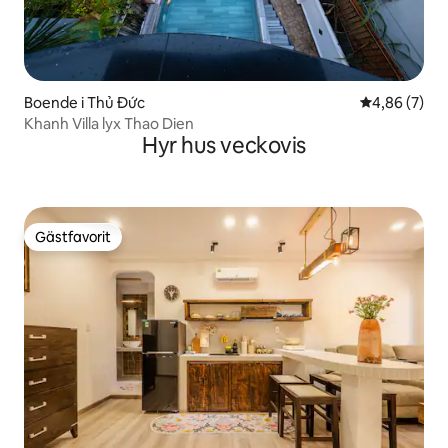
Boende i Thủ Đức
4,86 av 5 i 
4,86 (7)
Khanh Villa lyx Thao Dien
Hyr hus veckovis
Gästfavorit
Gästfavorit