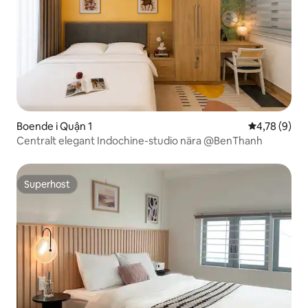
Boende i Quận 1
4,78 av 5 i 
4,78 (9)
Centralt elegant Indochine-studio nära @BenThanh
Superhost
Superhost