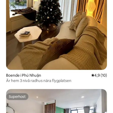
Boende i Phú Nhuận
4,9 av 5 i g
4,9 (10)
Är hem 3 nivå radhus nära flygplatsen
Superhost
Superhost