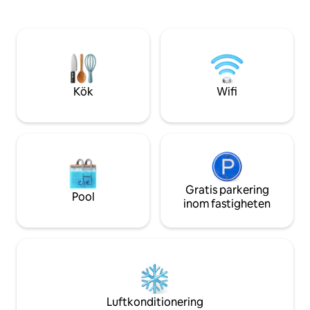
mysiga, privata hus i ce
🏡 Självständig incheckning dygnet runt
bokstavligen en dö
med säker åtkomst via smartlås. 📸 Alla
Walking Street ✦ 
foton är av det faktiska boendet.
barer och närbuti
dygnet runt ✦ Gån
Thanh Market och
Street ✦ Ingen tax
Kök
Wifi
Saigons bästa uppl
omkring dig
Gratis parkering
Pool
inom fastigheten
Luftkonditionering