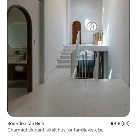
Boende i Tân Bình
4,8 av 5 i g
4,8 (54)
Charmigt elegant lokalt hus för familjevistelse