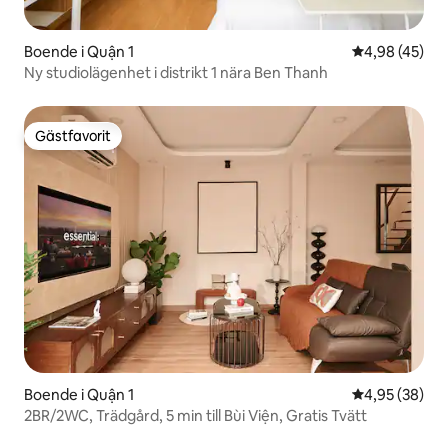
Boende i Quận 1
4,98 av 5 i g
4,98 (45)
Ny studiolägenhet i distrikt 1 nära Ben Thanh
Gästfavorit
Gästfavorit
Boende i Quận 1
4,95 av 5 i g
4,95 (38)
2BR/2WC, Trädgård, 5 min till Bùi Viện, Gratis Tvätt