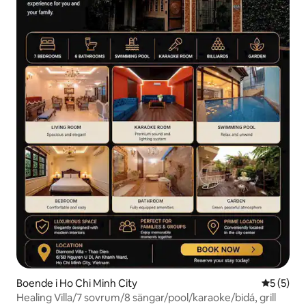
Boende i Ho Chi Minh City
5 av 5 i 
5 (5)
Healing Villa/7 sovrum/8 sängar/pool/karaoke/bidá, grill