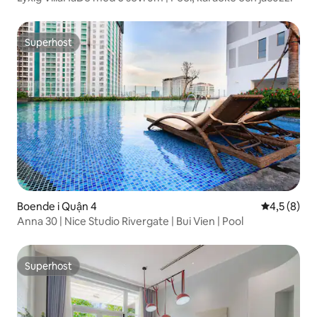
Superhost
Superhost
Boende i Quận 4
4,5 av 5 i 
4,5 (8)
Anna 30 | Nice Studio Rivergate | Bui Vien | Pool
Superhost
Superhost