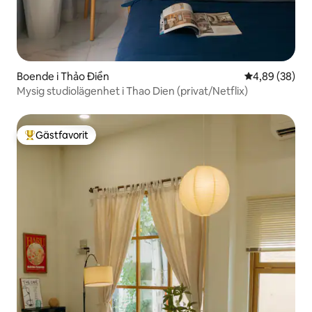
Boende i Thảo Điền
4,89 av 5 i g
4,89 (38)
Mysig studiolägenhet i Thao Dien (privat/Netflix)
Gästfavorit
Populär gästfavorit