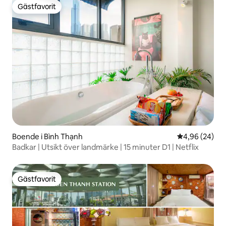
Gästfavorit
Gästfavorit
Boende i Bình Thạnh
4,96 av 5 i g
4,96 (24)
Badkar | Utsikt över landmärke | 15 minuter D1 | Netflix
Gästfavorit
Gästfavorit