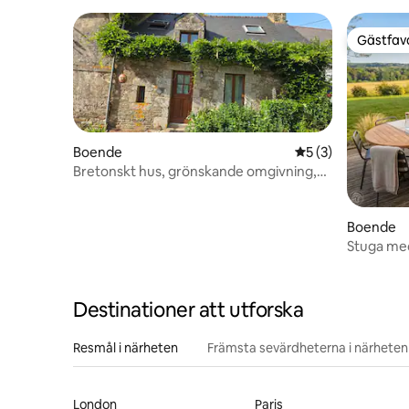
Gästfavo
Gästfavo
Boende
5 av 5 i genomsni
5 (3)
Bretonskt hus, grönskande omgivning,
nära Blavet
Boende
Stuga med
spa "Lakan
Destinationer att utforska
Resmål i närheten
Främsta sevärdheterna i närheten
London
Paris