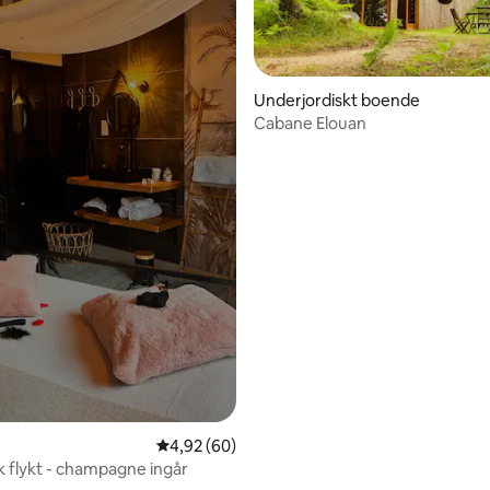
tligt betyg, 52 omdömen
Underjordiskt boende
Cabane Elouan
4,92 av 5 i genomsnittligt betyg, 60 omdöm
4,92 (60)
 flykt - champagne ingår