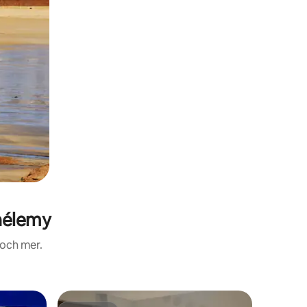
hélemy
 och mer.
Boende