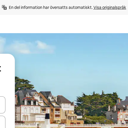
En del information har översatts automatiskt. 
Visa originalspråk
t
d upp- och nedåtpilarna eller utforska genom att trycka eller svepa.