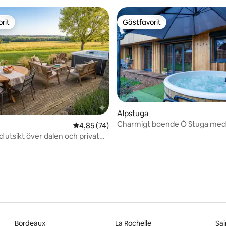
rit
Gästfavorit
rit
Gästfavorit
ttligt betyg, 3 omdömen
Alpstuga
Charmigt boende Ò Stuga med 
4,85 av 5 i genomsnittligt betyg, 74 omdöm
4,85 (74)
bastu
 utsikt över dalen och privat
 ingår".
Bordeaux
La Rochelle
Sai