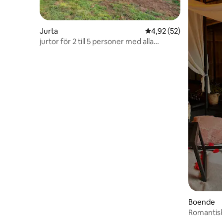
Jurta
4,92 av 5 i genomsnit
4,92 (52)
jurtor för 2 till 5 personer med alla
bekvämligheter
Boende
Romantisk