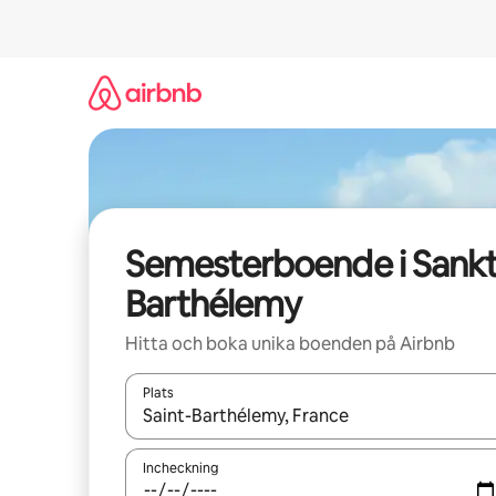
Hoppa
till
innehåll
Semesterboende i Sank
Barthélemy
Hitta och boka unika boenden på Airbnb
Plats
När resultaten är tillgängliga kan du navigera me
Incheckning