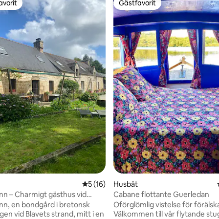
avorit
Gästfavorit
gästfavorit
Gästfavorit
tligt betyg, 19 omdömen
5 av 5 i genomsnittligt betyg, 16 omdöm
5 (16)
Husbåt
ann – Charmigt gästhus vid
Cabane flottante Guerledan
ann, en bondgård i bretonsk
Oförglömlig vistelse för föräls
gen vid Blavets strand, mitt i en
Välkommen till vår flytande stu