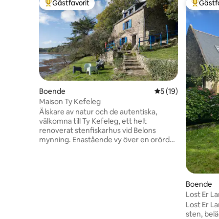
Gästfavorit
Gästf
Populär gästfavorit
Populär 
Boende
5 av 5 i genomsnit
5 (19)
Maison Ty Kefeleg
Älskare av natur och de autentiska,
välkomna till Ty Kefeleg, ett helt
renoverat stenfiskarhus vid Belons
mynning. Enastående vy över en orörd
plats. Atypiskt med sina 3 trappor, 3
sovrum, 2 badrum, nyligen utrustat
kök/matsal, 1 vardagsrum/veranda.
Perfekt gömställe för 6 personer.
Boende
Terrasser och trädgård skiljer sig alltid
Lost Er L
från tidvattnets rytm. Ett ställe att bo
Blavet
Lost Er L
och dela, för att ladda batterierna för
sten, belä
familjer eller grupper av vänner. Ha en