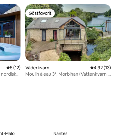
Gästfavorit
Gästfavorit
5 av 5 i genomsnittligt betyg, 12 omdömen
5 (12)
Väderkvarn
4,92 av 5 i genomsnit
4,92 (13)
nordisk
Moulin à eau 3*, Morbihan (Vattenkvarn i
en
Morbihan)
nt-Malo
Nantes