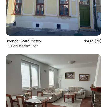
Boende i Staré Mesto
4,65 av 5 i g
4,65 (20)
Hus vid stadsmuren