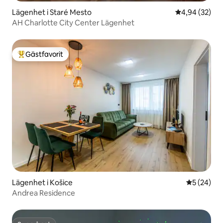
Lägenhet i Staré Mesto
4,94 av 5 i g
4,94 (32)
AH Charlotte City Center Lägenhet
Gästfavorit
Populär gästfavorit
Lägenhet i Košice
5 av 5 i g
5 (24)
Andrea Residence