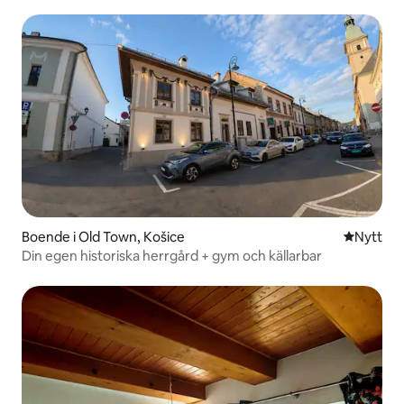
Boende i Old Town, Košice
Nytt ställ
Nytt
Din egen historiska herrgård + gym och källarbar