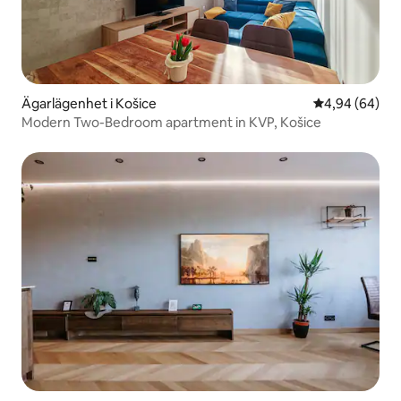
Ägarlägenhet i Košice
4,94 av 5 i g
4,94 (64)
Modern Two-Bedroom apartment in KVP, Košice