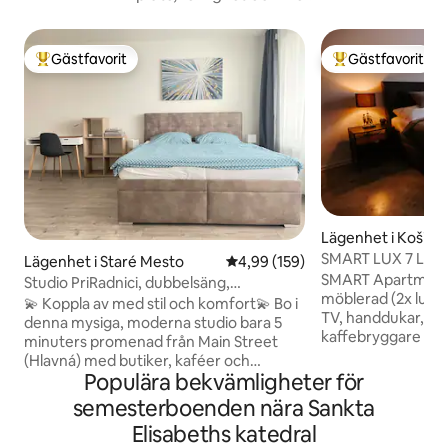
Gästfavorit
Gästfavorit
Populär gästfavorit
Populär gästfavor
Lägenhet i Košice
SMART LUX 7 Läge
Lägenhet i Staré Mesto
4,99 av 5 i genomsnittligt bety
4,99 (159)
centrum, AC 2x
SMART Apartment 7 är fullt utrustad o
Studio PriRadnici, dubbelsäng,
möblerad (2x luftk
luftkonditionering och gratis parkering
💫 Koppla av med stil och komfort💫 Bo i
TV, handdukar, tall
denna mysiga, moderna studio bara 5
kaffebryggare me
minuters promenad från Main Street
mineral, is, tofflor
(Hlavná) med butiker, kaféer och
torktumlare, balkon
Populära bekvämligheter för
restauranger. 📅 Boka din vistelse idag!
smart hem, varje r
🚀 ✨ Här finns: 🛌 King-size-säng
semesterboenden nära Sankta
badrummet har en 
(180x200 cm) för ultimat komfort 💻
Elisabeths katedral
Tack vare "SIRI" ka
Dedikerad arbetsyta och snabbt wifi 📺