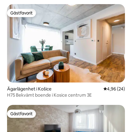
Gästfavorit
Gästfavorit
Ägarlägenhet i Košice
4,96 av 5 i g
4,96 (24)
H75 Bekvämt boende i Kosice centrum 3E
Gästfavorit
Gästfavorit