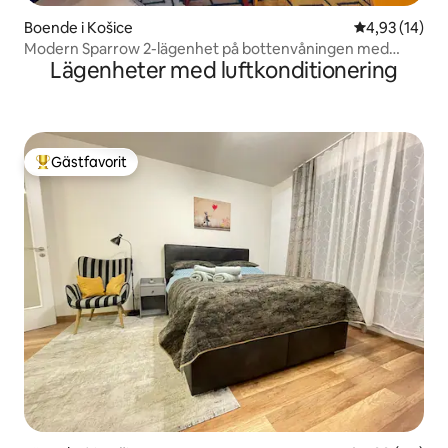
Boende i Košice
4,93 av 5 i g
4,93 (14)
Modern Sparrow 2-lägenhet på bottenvåningen med
Lägenheter med luftkonditionering
terrass.
Gästfavorit
Populär gästfavorit