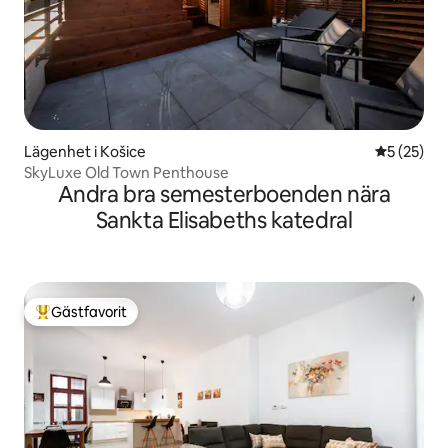
Lägenhet i Košice
5 av 5 i g
5 (25)
SkyLuxe Old Town Penthouse
Andra bra semesterboenden nära
Sankta Elisabeths katedral
Gästfavorit
Populär gästfavorit