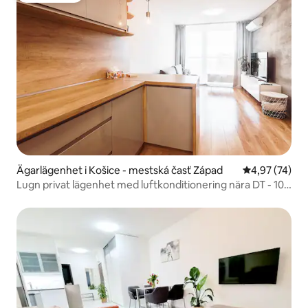
Ägarlägenhet i Košice - mestská časť Západ
4,97 av 5 i g
4,97 (74)
Lugn privat lägenhet med luftkonditionering nära DT - 10
minuters promenad