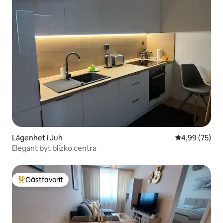
Lägenhet i Juh
4,99 av 5 i g
4,99 (75)
Elegant byt blízko centra
Gästfavorit
Populär gästfavorit