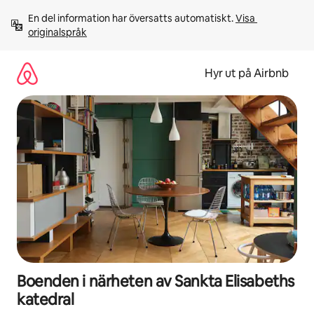
Hoppa
En del information har översatts automatiskt. 
Visa 
till
originalspråk
innehåll
Hyr ut på Airbnb
Boenden i närheten av Sankta Elisabeths
katedral