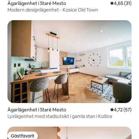
Ägarlägenhet i Staré Mesto
4,65 av 5 i g
4,65 (31)
Modern designlägenhet - Kosice Old Town
Ägarlägenhet i Staré Mesto
4,72 av 5 i g
4,72 (57)
Lyxlägenhet med stadsutsikt i gamla stan i Košice
Gästfavorit
Gästfavorit