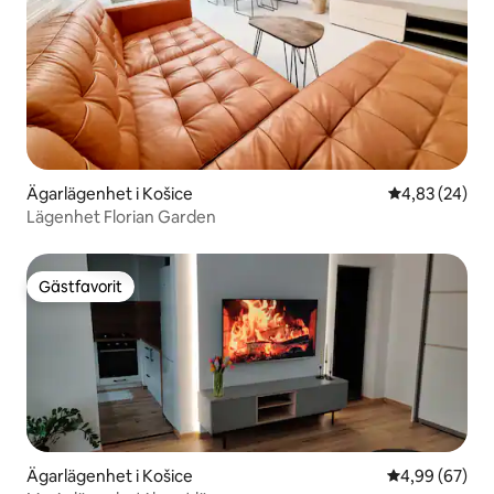
Ägarlägenhet i Košice
4,83 av 5 i g
4,83 (24)
Lägenhet Florian Garden
Gästfavorit
Gästfavorit
Ägarlägenhet i Košice
4,99 av 5 i g
4,99 (67)