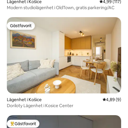
Lägenhet i Košice
4,99 av 5 i ge
4,99 (117)
Modern studiolägenhet i OldTown, gratis parkering/AC
Gästfavorit
Gästfavorit
Lägenhet i Košice
4,89 av 5 i 
4,89 (9)
Doriloty Lägenhet i Kosice Center
Gästfavorit
Populär gästfavorit