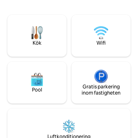
högtalarna (musik
Smart-TV för din underhållning ❄️
och andra),
Luftkonditionering 🌿 Balkong för att
luftkonditionerin
koppla av 🚗 Gratis parkering 🛒
TV-apparater med 
Livsmedelsbutik, restaurang, apotek och
är kontaktlös - Kn
bankomat 1 minut bort 🚉
centrum av Košice
Bussterminal/tågstation 25 minuters
promenad/5 minuters bilresa ✈️ Flygplats
Kök
Wifi
15 minuters bilresa ❓ Skicka ett
meddelande till mig
Gratis parkering
Pool
inom fastigheten
Luftkonditionering