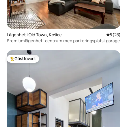
Lägenhet i Old Town, Košice
5 av 5 i g
5 (23)
Premiumlägenhet i centrum med parkeringsplats i garage
Gästfavorit
Populär gästfavorit