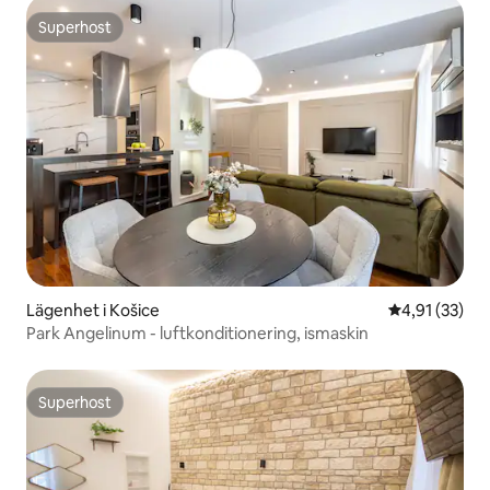
Superhost
Superhost
Lägenhet i Košice
4,91 av 5 i g
4,91 (33)
Park Angelinum - luftkonditionering, ismaskin
Superhost
Superhost