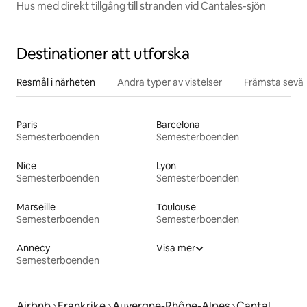
Hus med direkt tillgång till stranden vid Cantales-sjön
Destinationer att utforska
Resmål i närheten
Andra typer av vistelser
Främsta sevär
Paris
Barcelona
Semesterboenden
Semesterboenden
Nice
Lyon
Semesterboenden
Semesterboenden
Marseille
Toulouse
Semesterboenden
Semesterboenden
Annecy
Visa mer
Semesterboenden
Airbnb
Frankrike
Auvergne-Rhône-Alpes
Cantal