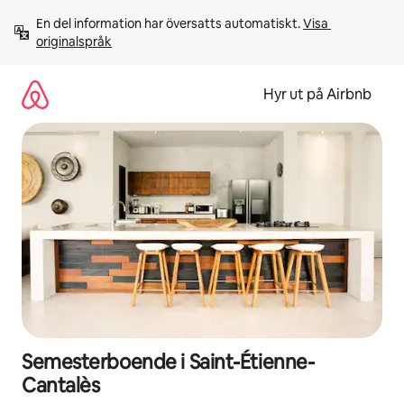
Hoppa
En del information har översatts automatiskt. 
Visa 
till
originalspråk
innehåll
Hyr ut på Airbnb
Semesterboende i Saint-Étienne-
Cantalès