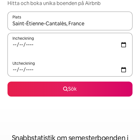
Hitta och boka unika boenden på Airbnb
Plats
När resultaten är tillgängliga kan du navigera med upp- och ned
Incheckning
Utcheckning
Sök
Snabbstatistik om semesterboenden i