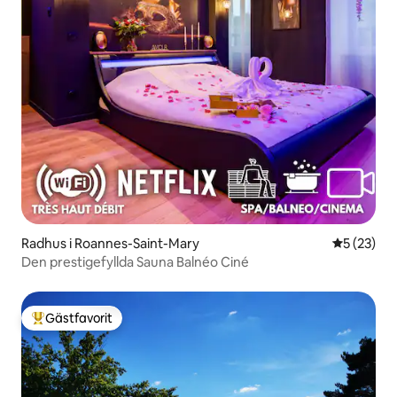
Radhus i Roannes-Saint-Mary
5 av 5 i g
5 (23)
Den prestigefyllda Sauna Balnéo Ciné
Gästfavorit
Populär gästfavorit