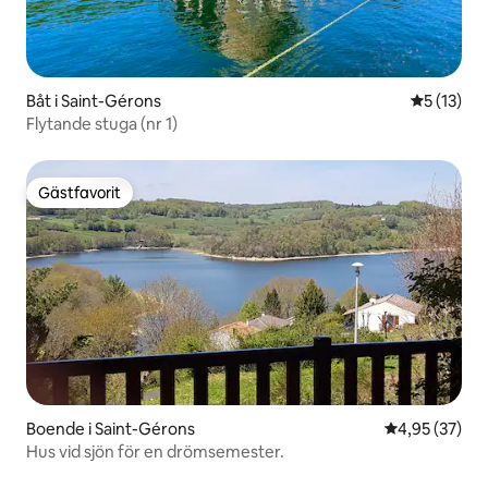
Båt i Saint-Gérons
5 av 5 i g
5 (13)
Flytande stuga (nr 1)
Gästfavorit
Gästfavorit
Boende i Saint-Gérons
4,95 av 5 i g
4,95 (37)
Hus vid sjön för en drömsemester.