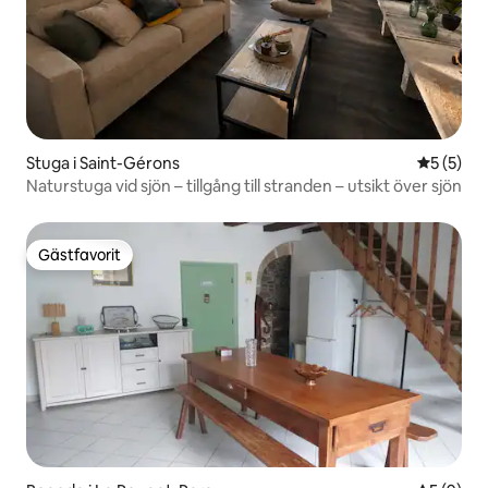
Stuga i Saint-Gérons
5 av 5 i 
5 (5)
Naturstuga vid sjön – tillgång till stranden – utsikt över sjön
Gästfavorit
Gästfavorit